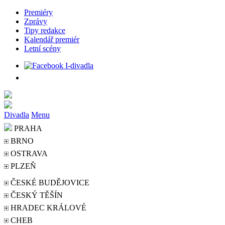
Premiéry
Zprávy
Tipy redakce
Kalendář premiér
Letní scény
Divadla
Menu
PRAHA
BRNO
OSTRAVA
PLZEŇ
ČESKÉ BUDĚJOVICE
ČESKÝ TĚŠÍN
HRADEC KRÁLOVÉ
CHEB