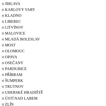
JIHLAVA
KARLOVY VARY
KLADNO
LIBEREC
LITVÍNOV
MALOVICE
MLADÁ BOLESLAV
MOST
OLOMOUC
OPAVA
OSEČANY
PARDUBICE
PŘÍBRAM
ŠUMPERK
TRUTNOV
UHERSKÉ HRADIŠTĚ
ÚSTÍ NAD LABEM
ZLÍN