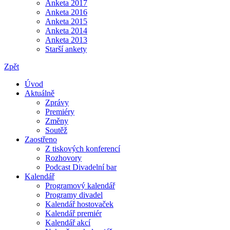
Anketa 2017
Anketa 2016
Anketa 2015
Anketa 2014
Anketa 2013
Starší ankety
Zpět
Úvod
Aktuálně
Zprávy
Premiéry
Změny
Soutěž
Zaostřeno
Z tiskových konferencí
Rozhovory
Podcast Divadelní bar
Kalendář
Programový kalendář
Programy divadel
Kalendář hostovaček
Kalendář premiér
Kalendář akcí