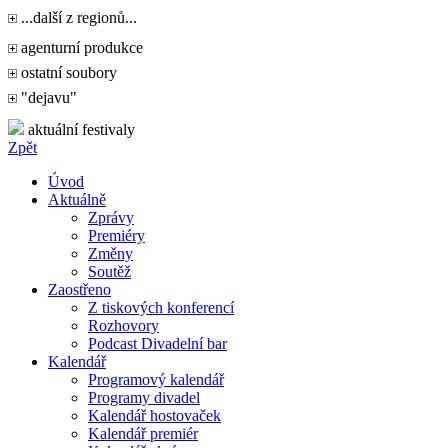
...další z regionů...
agenturní produkce
ostatní soubory
"dejavu"
aktuální festivaly
Zpět
Úvod
Aktuálně
Zprávy
Premiéry
Změny
Soutěž
Zaostřeno
Z tiskových konferencí
Rozhovory
Podcast Divadelní bar
Kalendář
Programový kalendář
Programy divadel
Kalendář hostovaček
Kalendář premiér