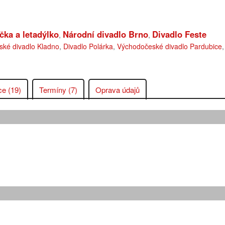
čka a letadýlko
Národní divadlo Brno
Divadlo Feste
,
,
ské divadlo Kladno
,
Divadlo Polárka
,
Východočeské divadlo Pardubice
,
ce (19)
Termíny (7)
Oprava údajů
: