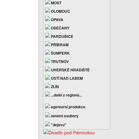
MOST
OLOMOUC
OPAVA
OSEČANY
PARDUBICE
PŘÍBRAM
ŠUMPERK
TRUTNOV
UHERSKÉ HRADIŠTĚ
ÚSTÍ NAD LABEM
ZLÍN
...další z regionů...
agenturní produkce
ostatní soubory
"dejavu"