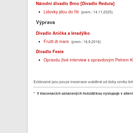
Národní divadlo Brno [Divadlo Reduta]
Lidovky jdou do řiti
(prem.: 14.11.2025)
Výprava
Divadlo Anička a letadýlko
Frutti di mare
(prem.: 16.9.2016)
Divadlo Feste
Opravdu živé interview s opravdovým Petrem K
Evidované jsou pouze inscenace uváděné od doby vzniku tohot
* V inscenacích označených hvězdičkou vystupuje v altern