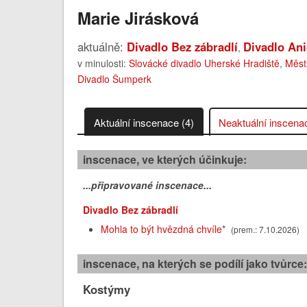
Marie Jirásková
aktuálně:
Divadlo Bez zábradlí
Divadlo Ani
,
v minulosti:
Slovácké divadlo Uherské Hradiště
,
Měst
Divadlo Šumperk
Aktuální inscenace (4)
Neaktuální inscena
inscenace, ve kterých účinkuje:
...připravované inscenace...
Divadlo Bez zábradlí
Mohla to být hvězdná chvíle
*
(prem.: 7.10.2026)
inscenace, na kterých se podílí jako tvůrce
Kostýmy