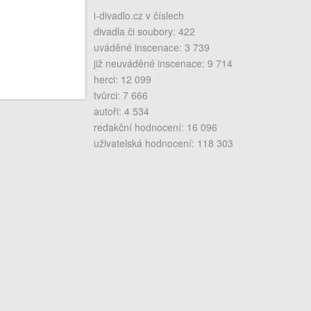
i-divadlo.cz v číslech
divadla či soubory: 422
uváděné inscenace: 3 739
již neuváděné inscenace: 9 714
herci: 12 099
tvůrci: 7 666
autoři: 4 534
redakční hodnocení: 16 096
uživatelská hodnocení: 118 303