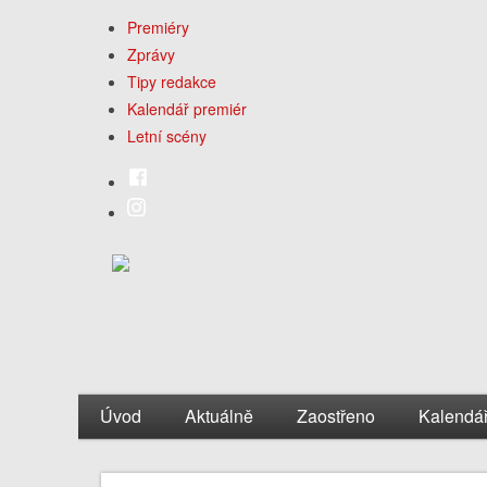
Premiéry
Zprávy
Tipy redakce
Kalendář premiér
Letní scény
Úvod
Aktuálně
Zaostřeno
Kalendá