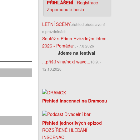
PŘIHLÁŠENÍ
|
Registrace
Zapomenuté heslo
LETNÍ SCÉNY
přehled představení
o prázdninách
Soutěž s Prima Hvězdným létem
2026 - Pomáda
1. - 7.8.2026
Jdeme na festival
...příští vlna/next wave...
18.9. -
12.10.2026
Přehled inscenací na Dramoxu
Přehled jednotlivých epizod
ROZŠÍŘENÉ HLEDÁNÍ
INSCENACÍ