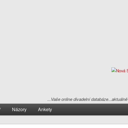
...Vaše online divadelní databáze...aktuál
ř
Názory
Ankety