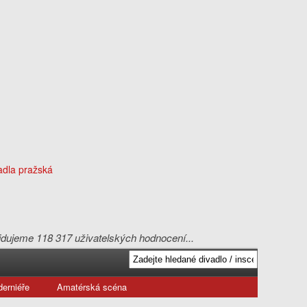
evidujeme 118 317 uživatelských hodnocení...
erniéře
Amatérská scéna