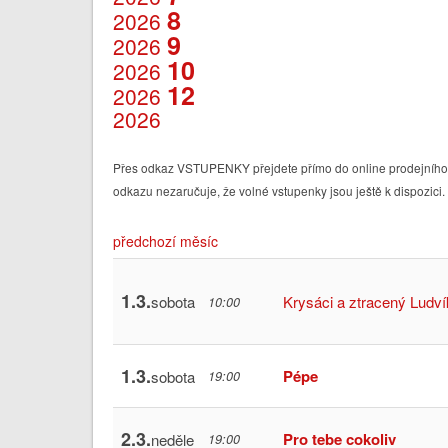
8
2026
9
2026
10
2026
12
2026
2026
Přes odkaz VSTUPENKY přejdete přímo do online prodejního s
odkazu nezaručuje, že volné vstupenky jsou ještě k dispozici.
předchozí měsíc
1.3.
sobota
Krysáci a ztracený Ludví
10:00
1.3.
Pépe
sobota
19:00
2.3.
Pro tebe cokoliv
neděle
19:00