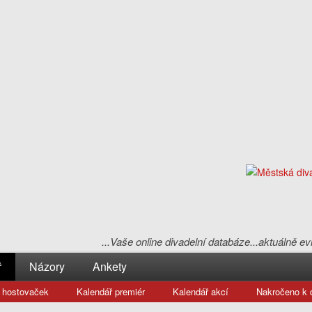
...Vaše online divadelní databáze...aktuálně 
ř
Názory
Ankety
 hostovaček
Kalendář premiér
Kalendář akcí
Nakročeno k d