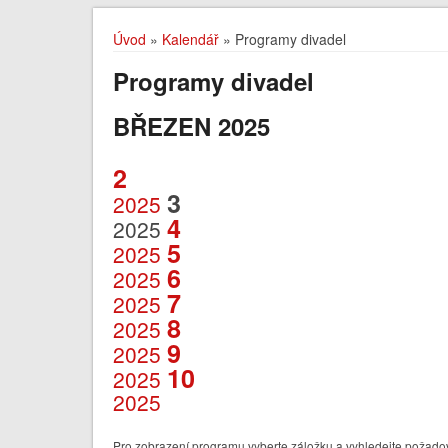
Úvod
»
Kalendář
» Programy divadel
Programy divadel
BŘEZEN 2025
2
3
2025
4
2025
5
2025
6
2025
7
2025
8
2025
9
2025
10
2025
2025
Pro zobrazení programu vyberte záložku a vyhledejte požadov