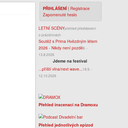
PŘIHLÁŠENÍ
|
Registrace
Zapomenuté heslo
LETNÍ SCÉNY
přehled představení
o prázdninách
Soutěž s Prima Hvězdným létem
2026 - Nikdy není pozdě
8. -
13.8.2026
Jdeme na festival
...příští vlna/next wave...
18.9. -
12.10.2026
Přehled inscenací na Dramoxu
Přehled jednotlivých epizod