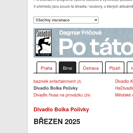
V přehledu jsou pouze ta divadla / soubory, u kterých aktu
Praha
Brno
Ostrava
Plzeň
r
bazmek entertainment
Divadlo 
(2)
Divadlo Bolka Polívky
HaDivad
Divadlo Husa na provázku
Městské 
(29)
Divadlo Bolka Polívky
BŘEZEN 2025