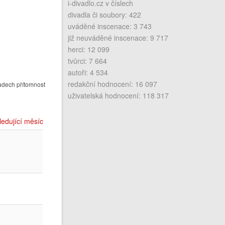
i-divadlo.cz v číslech
divadla či soubory: 422
uváděné inscenace: 3 743
již neuváděné inscenace: 9 717
herci: 12 099
tvůrci: 7 664
autoři: 4 534
redakční hodnocení: 16 097
adech přítomnost
uživatelská hodnocení: 118 317
ledující měsíc