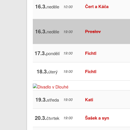
16.3.
Čert a Káča
neděle
10:00
16.3.
Proslov
neděle
19:00
17.3.
Fichtl
pondělí
19:00
18.3.
Fichtl
úterý
19:00
19.3.
Kati
středa
19:00
20.3.
Šašek a syn
čtvrtek
19:00