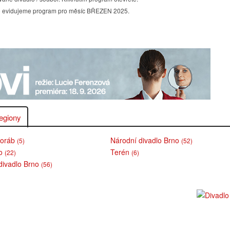
álně evidujeme program pro měsíc BŘEZEN 2025.
egiony
Koráb
Národní divadlo Brno
(5)
(52)
lo
Terén
(22)
(6)
divadlo Brno
(56)