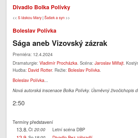
Divadlo Bolka Polívky
<<
S láskou Mary
|
Šašek a syn
>>
Boleslav Polívka
Sága aneb Vizovský zázrak
Premiéra: 12.4.2024
Dramaturgie:
Vladimír Procházka
. Scéna:
Jaroslav Milfajt
. Kost
Hudba:
David Rotter
. Režie:
Boleslav Polívka
.
Boleslav Polívka
...
Nová autorská inscenace Bolka Polívky. Úsměvný živočichopis di
2:50
Termíny představení
13.8.
Čt
20:00
Letní scéna DBP
12.9.
So
19:00
Divadlo Bez zábradlí