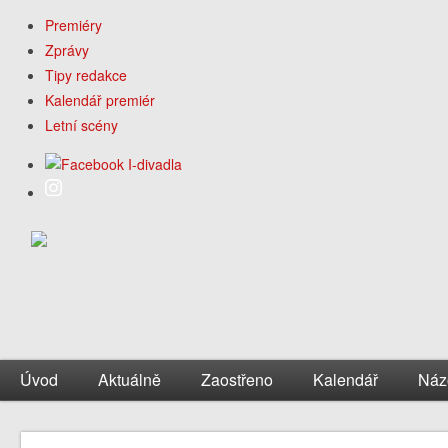
Premiéry
Zprávy
Tipy redakce
Kalendář premiér
Letní scény
Úvod
Aktuálně
Zaostřeno
Kalendář
Náz