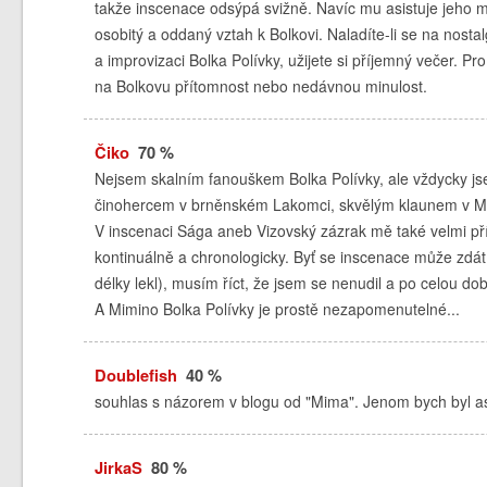
takže inscenace odsýpá svižně. Navíc mu asistuje jeho m
osobitý a oddaný vztah k Bolkovi. Naladíte-li se na nost
a improvizaci Bolka Polívky, užijete si příjemný večer. P
na Bolkovu přítomnost nebo nedávnou minulost.
Čiko
70 %
Nejsem skalním fanouškem Bolka Polívky, ale vždycky js
činohercem v brněnském Lakomci, skvělým klaunem v Mané
V inscenaci Sága aneb Vizovský zázrak mě také velmi příj
kontinuálně a chronologicky. Byť se inscenace může zdá
délky lekl), musím říct, že jsem se nenudil a po celou dobu
A Mimino Bolka Polívky je prostě nezapomenutelné...
Doublefish
40 %
souhlas s názorem v blogu od "Mima". Jenom bych byl asi
JirkaS
80 %