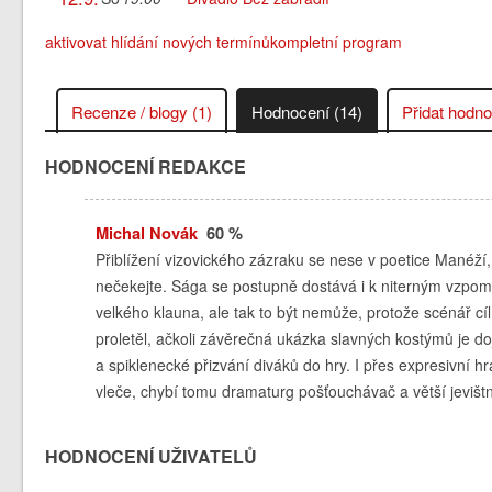
aktivovat hlídání nových termínů
kompletní program
Recenze / blogy (1)
Hodnocení (14)
Přidat hodn
HODNOCENÍ REDAKCE
Michal Novák
60 %
Přiblížení vizovického zázraku se nese v poetice Manéží,
nečekejte. Sága se postupně dostává i k niterným vzpomí
velkého klauna, ale tak to být nemůže, protože scénář cíl
proletěl, ačkoli závěrečná ukázka slavných kostýmů je 
a spiklenecké přizvání diváků do hry. I přes expresivní 
vleče, chybí tomu dramaturg pošťouchávač a větší jevištn
HODNOCENÍ UŽIVATELŮ