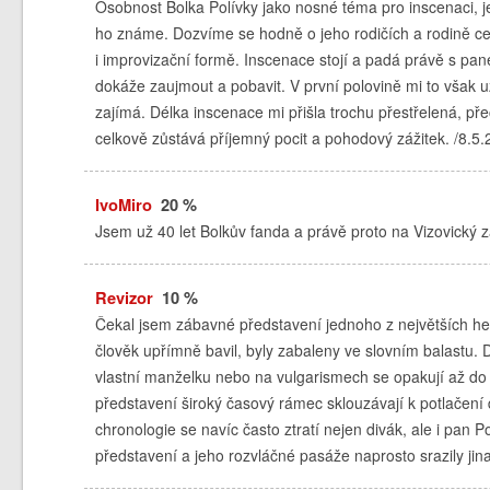
Osobnost Bolka Polívky jako nosné téma pro inscenaci, je
ho známe. Dozvíme se hodně o jeho rodičích a rodině celk
i improvizační formě. Inscenace stojí a padá právě s pa
dokáže zaujmout a pobavit. V první polovině mi to však 
zajímá. Délka inscenace mi přišla trochu přestřelená, pře
celkově zůstává příjemný pocit a pohodový zážitek. /8.5
IvoMiro
20 %
Jsem už 40 let Bolkův fanda a právě proto na Vizovický 
Revizor
10 %
Čekal jsem zábavné představení jednoho z největších her
člověk upřímně bavil, byly zabaleny ve slovním balastu. D
vlastní manželku nebo na vulgarismech se opakují až do
představení široký časový rámec sklouzávají k potlačení
chronologie se navíc často ztratí nejen divák, ale i pan P
představení a jeho rozvláčné pasáže naprosto srazily jina