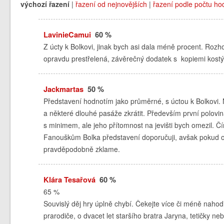
výchozí řazení
|
řazení od nejnovějších
|
řazení podle počtu ho
LavinieCamui
60 %
Z úcty k Bolkovi, jinak bych asi dala méně procent. Rozho
opravdu prestřelená, závěrečný dodatek s kopiemi kost
Jackmartas
50 %
Představení hodnotím jako průměrné, s úctou k Bolkovi. Ná
a některé dlouhé pasáže zkrátit. Především první polov
s minimem, ale jeho přítomnost na jevišti bych omezil. Čím
Fanouškům Bolka představení doporučuji, avšak pokud oč
pravděpodobně zklame.
Klára Tesařová
60 %
65 %
Souvislý děj hry úplně chybí. Čekejte více či méně nahodi
prarodiče, o dvacet let staršího bratra Jaryna, tetičky n