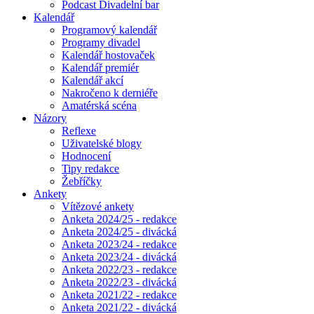
Podcast Divadelní bar
Kalendář
Programový kalendář
Programy divadel
Kalendář hostovaček
Kalendář premiér
Kalendář akcí
Nakročeno k derniéře
Amatérská scéna
Názory
Reflexe
Uživatelské blogy
Hodnocení
Tipy redakce
Žebříčky
Ankety
Vítězové ankety
Anketa 2024/25 - redakce
Anketa 2024/25 - divácká
Anketa 2023/24 - redakce
Anketa 2023/24 - divácká
Anketa 2022/23 - redakce
Anketa 2022/23 - divácká
Anketa 2021/22 - redakce
Anketa 2021/22 - divácká