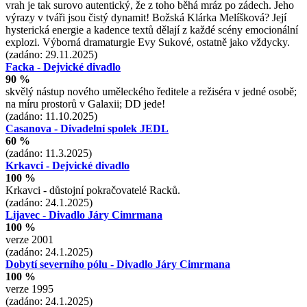
vrah je tak surovo autentický, že z toho běhá mráz po zádech. Jeho
výrazy v tváři jsou čistý dynamit! Božská Klárka Melíšková? Její
hysterická energie a kadence textů dělají z každé scény emocionální
explozi. Výborná dramaturgie Evy Sukové, ostatně jako vždycky.
(zadáno: 29.11.2025)
Facka - Dejvické divadlo
90 %
skvělý nástup nového uměleckého ředitele a režiséra v jedné osobě;
na míru prostorů v Galaxii; DD jede!
(zadáno: 11.10.2025)
Casanova - Divadelní spolek JEDL
60 %
(zadáno: 11.3.2025)
Krkavci - Dejvické divadlo
100 %
Krkavci - důstojní pokračovatelé Racků.
(zadáno: 24.1.2025)
Lijavec - Divadlo Járy Cimrmana
100 %
verze 2001
(zadáno: 24.1.2025)
Dobytí severního pólu - Divadlo Járy Cimrmana
100 %
verze 1995
(zadáno: 24.1.2025)