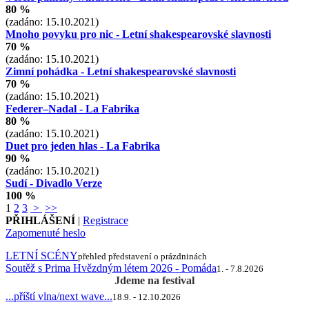
80 %
(zadáno: 15.10.2021)
Mnoho povyku pro nic - Letní shakespearovské slavnosti
70 %
(zadáno: 15.10.2021)
Zimní pohádka - Letní shakespearovské slavnosti
70 %
(zadáno: 15.10.2021)
Federer–Nadal - La Fabrika
80 %
(zadáno: 15.10.2021)
Duet pro jeden hlas - La Fabrika
90 %
(zadáno: 15.10.2021)
Sudí - Divadlo Verze
100 %
1
2
3
>
>>
PŘIHLÁŠENÍ
|
Registrace
Zapomenuté heslo
LETNÍ SCÉNY
přehled představení o prázdninách
Soutěž s Prima Hvězdným létem 2026 - Pomáda
1. - 7.8.2026
Jdeme na festival
...příští vlna/next wave...
18.9. - 12.10.2026