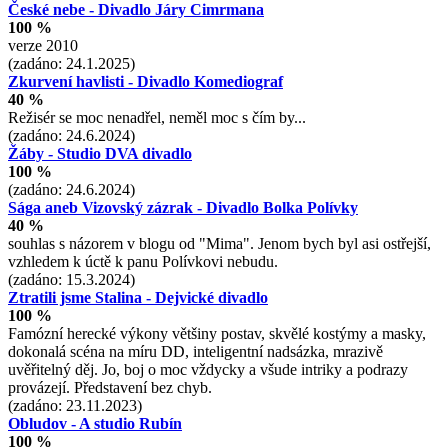
České nebe - Divadlo Járy Cimrmana
100 %
verze 2010
(zadáno: 24.1.2025)
Zkurvení havlisti - Divadlo Komediograf
40 %
Režisér se moc nenadřel, neměl moc s čím by...
(zadáno: 24.6.2024)
Žáby - Studio DVA divadlo
100 %
(zadáno: 24.6.2024)
Sága aneb Vizovský zázrak - Divadlo Bolka Polívky
40 %
souhlas s názorem v blogu od "Mima". Jenom bych byl asi ostřejší,
vzhledem k úctě k panu Polívkovi nebudu.
(zadáno: 15.3.2024)
Ztratili jsme Stalina - Dejvické divadlo
100 %
Famózní herecké výkony většiny postav, skvělé kostýmy a masky,
dokonalá scéna na míru DD, inteligentní nadsázka, mrazivě
uvěřitelný děj. Jo, boj o moc vždycky a všude intriky a podrazy
provázejí. Představení bez chyb.
(zadáno: 23.11.2023)
Obludov - A studio Rubín
100 %