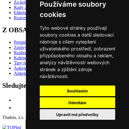
Za kolik do divadla?
Používáme soubory
Rady a doporučení
Etiketa?
cookies
Rozcestník
Tyto webové stránky používají
Z OBSAHU VYBÍRÁME
soubory cookies a další sledovací
nástroje s cílem vylepšení
Premiéry
Zprávy
uživatelského prostředí, zobrazení
Rozhovory
přizpůsobeného obsahu a reklam,
Kalendář premiér
analýzy návštěvnosti webových
Tipy redakce
Anketa 2024/25 - divácké hlasování
stránek a zjištění zdroje
Anketa 2024/25 - redakční volba
návštěvnosti.
Sledujte nás také na
Souhlasím
Odmítám
Upravit mé předvolby
Thaleia, z.s. 2003-2026 | ISSN 1802-5749