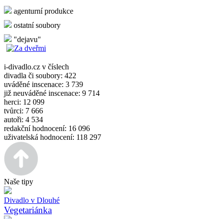
agenturní produkce
ostatní soubory
"dejavu"
i-divadlo.cz v číslech
divadla či soubory: 422
uváděné inscenace: 3 739
již neuváděné inscenace: 9 714
herci: 12 099
tvůrci: 7 666
autoři: 4 534
redakční hodnocení: 16 096
uživatelská hodnocení: 118 297
Naše tipy
Divadlo v Dlouhé
Vegetariánka