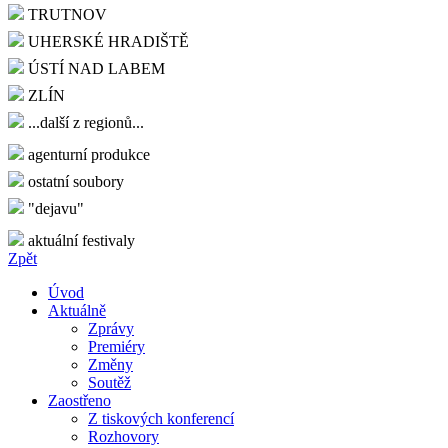
TRUTNOV
UHERSKÉ HRADIŠTĚ
ÚSTÍ NAD LABEM
ZLÍN
...další z regionů...
agenturní produkce
ostatní soubory
"dejavu"
aktuální festivaly
Zpět
Úvod
Aktuálně
Zprávy
Premiéry
Změny
Soutěž
Zaostřeno
Z tiskových konferencí
Rozhovory