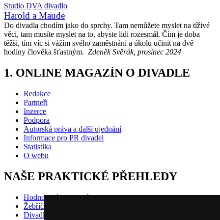
Studio DVA divadlo
Harold a Maude
Do divadla chodím jako do sprchy. Tam nemůžete myslet na tíživé
věci, tam musíte myslet na to, abyste lidi rozesmál. Čím je doba
těžší, tím víc si vážím svého zaměstnání a úkolu učinit na dvě
hodiny člověka šťastným.
Zdeněk Svěrák, prosinec 2024
1. ONLINE MAGAZÍN O DIVADLE
Redakce
Partneři
Inzerce
Podpora
Autorská práva a další ujednání
Informace pro PR divadel
Statistika
O webu
NAŠE PRAKTICKÉ PŘEHLEDY
Hodnocení inscenací
Žebříčky
Divadlo pro děti