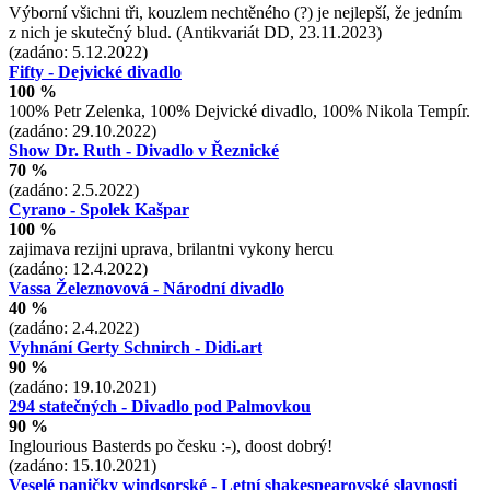
Výborní všichni tři, kouzlem nechtěného (?) je nejlepší, že jedním
z nich je skutečný blud. (Antikvariát DD, 23.11.2023)
(zadáno: 5.12.2022)
Fifty - Dejvické divadlo
100 %
100% Petr Zelenka, 100% Dejvické divadlo, 100% Nikola Tempír.
(zadáno: 29.10.2022)
Show Dr. Ruth - Divadlo v Řeznické
70 %
(zadáno: 2.5.2022)
Cyrano - Spolek Kašpar
100 %
zajimava rezijni uprava, brilantni vykony hercu
(zadáno: 12.4.2022)
Vassa Železnovová - Národní divadlo
40 %
(zadáno: 2.4.2022)
Vyhnání Gerty Schnirch - Didi.art
90 %
(zadáno: 19.10.2021)
294 statečných - Divadlo pod Palmovkou
90 %
Inglourious Basterds po česku :-), doost dobrý!
(zadáno: 15.10.2021)
Veselé paničky windsorské - Letní shakespearovské slavnosti