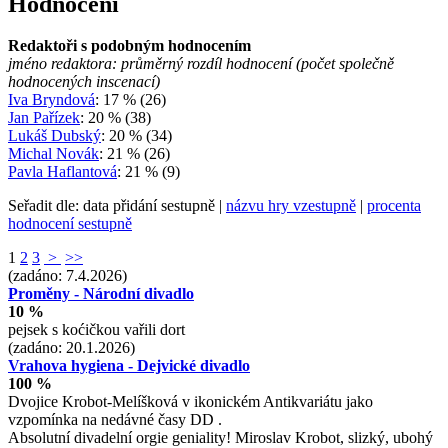
Hodnocení
Redaktoři s podobným hodnocením
jméno redaktora: průměrný rozdíl hodnocení (počet společně
hodnocených inscenací)
Iva Bryndová
: 17 % (26)
Jan Pařízek
: 20 % (38)
Lukáš Dubský
: 20 % (34)
Michal Novák
: 21 % (26)
Pavla Haflantová
: 21 % (9)
Seřadit dle: data přidání sestupně |
názvu hry vzestupně
|
procenta
hodnocení sestupně
1
2
3
>
>>
(zadáno: 7.4.2026)
Proměny - Národní divadlo
10 %
pejsek s koćičkou vařili dort
(zadáno: 20.1.2026)
Vrahova hygiena - Dejvické divadlo
100 %
Dvojice Krobot-Melíšková v ikonickém Antikvariátu jako
vzpomínka na nedávné časy DD .
Absolutní divadelní orgie geniality! Miroslav Krobot, slizký, ubohý