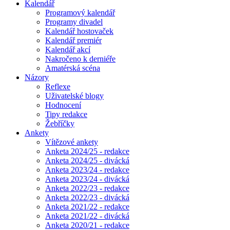
Kalendář
Programový kalendář
Programy divadel
Kalendář hostovaček
Kalendář premiér
Kalendář akcí
Nakročeno k derniéře
Amatérská scéna
Názory
Reflexe
Uživatelské blogy
Hodnocení
Tipy redakce
Žebříčky
Ankety
Vítězové ankety
Anketa 2024/25 - redakce
Anketa 2024/25 - divácká
Anketa 2023/24 - redakce
Anketa 2023/24 - divácká
Anketa 2022/23 - redakce
Anketa 2022/23 - divácká
Anketa 2021/22 - redakce
Anketa 2021/22 - divácká
Anketa 2020/21 - redakce