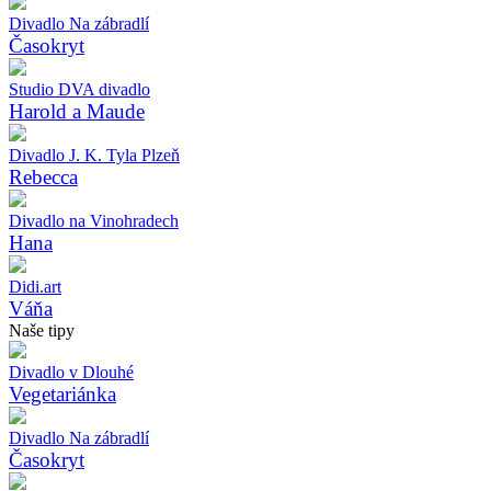
Divadlo Na zábradlí
Časokryt
Studio DVA divadlo
Harold a Maude
Divadlo J. K. Tyla Plzeň
Rebecca
Divadlo na Vinohradech
Hana
Didi.art
Váňa
Naše tipy
Divadlo v Dlouhé
Vegetariánka
Divadlo Na zábradlí
Časokryt