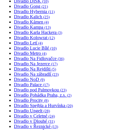
Divadlo DISK
(10)
Divadlo Gong
(21)
Divadlo Hybernia
(11)
Divadlo Kalich
(25)
Divadlo Kámen
(4)
Divadlo Kampa
(13)
Divadlo Karla Hackera
(3)
Divadlo Kolowrat
(12)
Divadlo Letí
(4)
Divadlo Lucie Bílé
(10)
Divadlo Metro
(4)
Divadlo Na Fidlovačce
(36)
Divadlo Na Jezerce
(17)
Divadlo Na Rejdišti
(5)
Divadlo Na zábradlí
(23)
Divadlo NoD
(9)
Divadlo Palace
(17)
Divadlo pod Palmovkou
(23)
Divadlo Pohádka Praha, z.s.
(2)
Divadlo Procity
(8)
Divadlo Spejbla a Hurvínka
(20)
Divadlo Ungelt
(28)
Divadlo v Celetné
(24)
Divadlo v Dlouhé
(31)
Divadlo v Řeznické
(13)