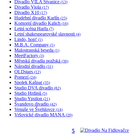
Divadlo VILA Štvanice
(13)
Divadlo Viola
(17)
Divadlo X10
(17)
Hudební divadlo Karlín
(25)
Komorní divadlo Kalich
(16)
Letní scéna Harfa
(7)
Letní shakespearovské slavnosti
(4)
Lindo, hop!
(1)
M.B.A. Company
(1)
Malostranská beseda
(1)
MeetFactory
(3)
Městská divadla pražská
(36)
Národní divadlo
(31)
OLDstars
(12)
Pomezí
(24)
Spolek Kašpar
(35)
Studio DVA divadlo
(82)
Studio Hrdinů
(5)
Studio Ypsilon
(21)
Švandovo divadlo
(42)
Venuše ve Švehlovce
(14)
Vršovické divadlo MANA
(20)
5