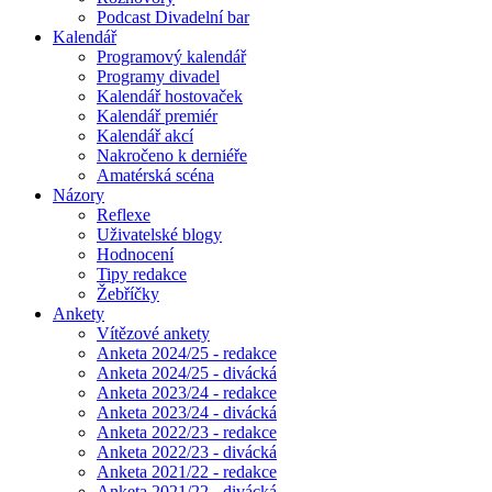
Podcast Divadelní bar
Kalendář
Programový kalendář
Programy divadel
Kalendář hostovaček
Kalendář premiér
Kalendář akcí
Nakročeno k derniéře
Amatérská scéna
Názory
Reflexe
Uživatelské blogy
Hodnocení
Tipy redakce
Žebříčky
Ankety
Vítězové ankety
Anketa 2024/25 - redakce
Anketa 2024/25 - divácká
Anketa 2023/24 - redakce
Anketa 2023/24 - divácká
Anketa 2022/23 - redakce
Anketa 2022/23 - divácká
Anketa 2021/22 - redakce
Anketa 2021/22 - divácká