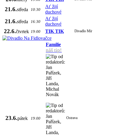
Ať žijí
21.6.
středa
10:30
duchové
Ať žijí
21.6.
středa
16:30
duchové
22.6.
TIK TIK
čtvrtek
Divadlo Mír
19:00
Famílie
náš tip!
23.6.
pátek
Ostrava
19:00