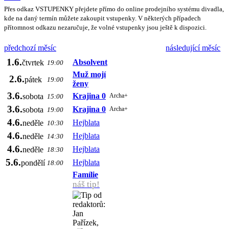
Přes odkaz VSTUPENKY přejdete přímo do online prodejního systému divadla,
kde na daný termín můžete zakoupit vstupenky. V některých případech
přítomnost odkazu nezaručuje, že volné vstupenky jsou ještě k dispozici.
předchozí měsíc
následující měsíc
1.6.
Absolvent
čtvrtek
19:00
Muž mojí
2.6.
pátek
19:00
ženy
3.6.
Krajina 0
sobota
Archa+
15:00
3.6.
Krajina 0
sobota
Archa+
19:00
4.6.
Hejblata
neděle
10:30
4.6.
Hejblata
neděle
14:30
4.6.
Hejblata
neděle
18:30
5.6.
Hejblata
pondělí
18:00
Famílie
náš tip!