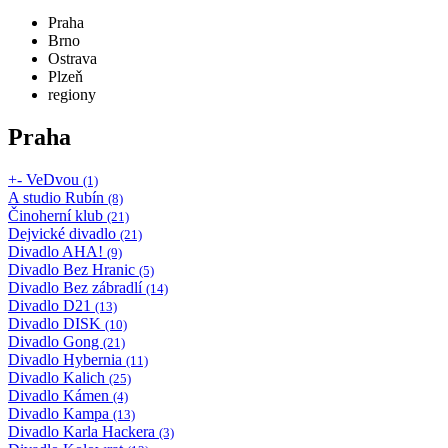
Praha
Brno
Ostrava
Plzeň
regiony
Praha
+- VeDvou
(1)
A studio Rubín
(8)
Činoherní klub
(21)
Dejvické divadlo
(21)
Divadlo AHA!
(9)
Divadlo Bez Hranic
(5)
Divadlo Bez zábradlí
(14)
Divadlo D21
(13)
Divadlo DISK
(10)
Divadlo Gong
(21)
Divadlo Hybernia
(11)
Divadlo Kalich
(25)
Divadlo Kámen
(4)
Divadlo Kampa
(13)
Divadlo Karla Hackera
(3)