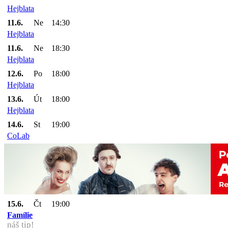
Hejblata
11.6.
Ne
14:30
Hejblata
11.6.
Ne
18:30
Hejblata
12.6.
Po
18:00
Hejblata
13.6.
Út
18:00
Hejblata
14.6.
St
19:00
CoLab
15.6.
Čt
19:00
Famílie
náš tip!