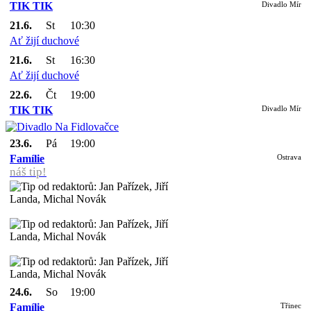
TIK TIK
Divadlo Mír
21.6.
St
10:30
Ať žijí duchové
21.6.
St
16:30
Ať žijí duchové
22.6.
Čt
19:00
TIK TIK
Divadlo Mír
23.6.
Pá
19:00
Famílie
Ostrava
náš tip!
24.6.
So
19:00
Famílie
Třinec