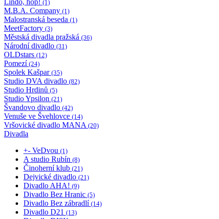
Lindo, hop!
(1)
M.B.A. Company
(1)
Malostranská beseda
(1)
MeetFactory
(3)
Městská divadla pražská
(36)
Národní divadlo
(31)
OLDstars
(12)
Pomezí
(24)
Spolek Kašpar
(35)
Studio DVA divadlo
(82)
Studio Hrdinů
(5)
Studio Ypsilon
(21)
Švandovo divadlo
(42)
Venuše ve Švehlovce
(14)
Vršovické divadlo MANA
(20)
Divadla
+- VeDvou
(1)
A studio Rubín
(8)
Činoherní klub
(21)
Dejvické divadlo
(21)
Divadlo AHA!
(9)
Divadlo Bez Hranic
(5)
Divadlo Bez zábradlí
(14)
Divadlo D21
(13)