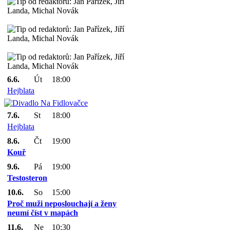
6.6.
Út
18:00
Hejblata
7.6.
St
18:00
Hejblata
8.6.
Čt
19:00
Kouř
9.6.
Pá
19:00
Testosteron
10.6.
So
15:00
Proč muži neposlouchají a ženy
neumí číst v mapách
11.6.
Ne
10:30