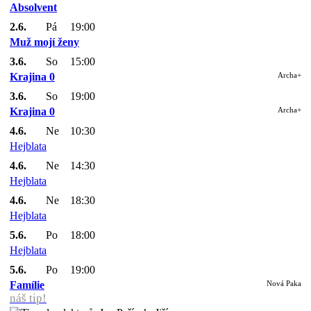
Absolvent
2.6.
Pá
19:00
Muž mojí ženy
3.6.
So
15:00
Krajina 0
Archa+
3.6.
So
19:00
Krajina 0
Archa+
4.6.
Ne
10:30
Hejblata
4.6.
Ne
14:30
Hejblata
4.6.
Ne
18:30
Hejblata
5.6.
Po
18:00
Hejblata
5.6.
Po
19:00
Famílie
Nová Paka
náš tip!