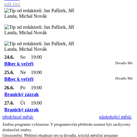
náš tip!
24.6.
So
19:00
Blbec k večeři
Divadlo Mír
25.6.
Ne
19:00
Blbec k večeři
Divadlo Mír
26.6.
Po
19:00
Branický zázrak
27.6.
Út
19:00
Branický zázrak
předchozí měsíc
následující měsíc
Změna programu vyhrazena. V programovém přehledu nemusí být zachyceny
dodatečné změny.
Upozornění: Přehled obsahuje jen ta divadla, jejichž měsíční program