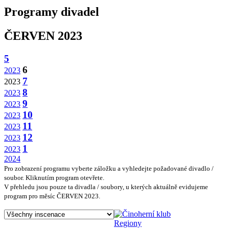
Programy divadel
ČERVEN 2023
5
6
2023
7
2023
8
2023
9
2023
10
2023
11
2023
12
2023
1
2023
2024
Pro zobrazení programu vyberte záložku a vyhledejte požadované divadlo /
soubor. Kliknutím program otevřete.
V přehledu jsou pouze ta divadla / soubory, u kterých aktuálně evidujeme
program pro měsíc ČERVEN 2023.
Regiony