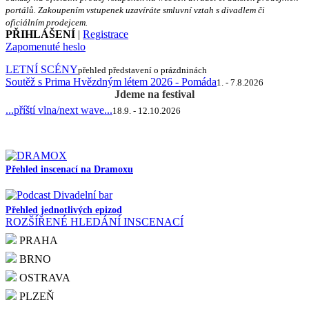
portálů. Zakoupením vstupenek uzavíráte smluvní vztah s divadlem či
oficiálním prodejcem.
PŘIHLÁŠENÍ
|
Registrace
Zapomenuté heslo
LETNÍ SCÉNY
přehled představení o prázdninách
Soutěž s Prima Hvězdným létem 2026 - Pomáda
1. - 7.8.2026
Jdeme na festival
...příští vlna/next wave...
18.9. - 12.10.2026
Přehled inscenací na Dramoxu
Přehled jednotlivých epizod
ROZŠÍŘENÉ HLEDÁNÍ INSCENACÍ
PRAHA
BRNO
OSTRAVA
PLZEŇ