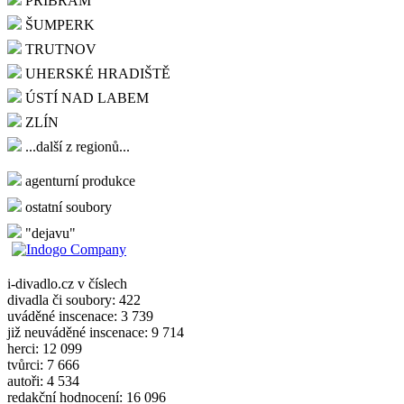
PŘÍBRAM
ŠUMPERK
TRUTNOV
UHERSKÉ HRADIŠTĚ
ÚSTÍ NAD LABEM
ZLÍN
...další z regionů...
agenturní produkce
ostatní soubory
"dejavu"
i-divadlo.cz v číslech
divadla či soubory: 422
uváděné inscenace: 3 739
již neuváděné inscenace: 9 714
herci: 12 099
tvůrci: 7 666
autoři: 4 534
redakční hodnocení: 16 096