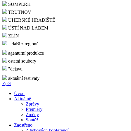
ŠUMPERK
TRUTNOV
UHERSKÉ HRADIŠTĚ
ÚSTÍ NAD LABEM
ZLÍN
...další z regionů...
agenturní produkce
ostatní soubory
"dejavu"
aktuální festivaly
Zpět
Úvod
Aktuálně
Zprávy
Premiéry
Změny
Soutěž
Zaostřeno
Z tiskových konferencí