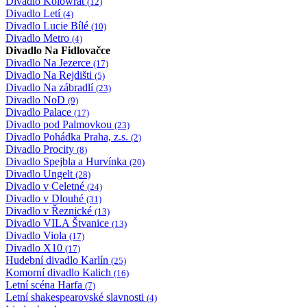
Divadlo Kolowrat
(12)
Divadlo Letí
(4)
Divadlo Lucie Bílé
(10)
Divadlo Metro
(4)
Divadlo Na Fidlovačce
Divadlo Na Jezerce
(17)
Divadlo Na Rejdišti
(5)
Divadlo Na zábradlí
(23)
Divadlo NoD
(9)
Divadlo Palace
(17)
Divadlo pod Palmovkou
(23)
Divadlo Pohádka Praha, z.s.
(2)
Divadlo Procity
(8)
Divadlo Spejbla a Hurvínka
(20)
Divadlo Ungelt
(28)
Divadlo v Celetné
(24)
Divadlo v Dlouhé
(31)
Divadlo v Řeznické
(13)
Divadlo VILA Štvanice
(13)
Divadlo Viola
(17)
Divadlo X10
(17)
Hudební divadlo Karlín
(25)
Komorní divadlo Kalich
(16)
Letní scéna Harfa
(7)
Letní shakespearovské slavnosti
(4)