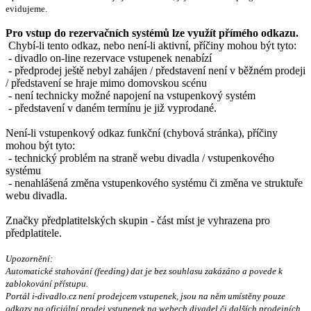
evidujeme.
Pro vstup do rezervačních systémů lze využít přímého odkazu.
Chybí-li tento odkaz, nebo není-li aktivní, příčiny mohou být tyto:
- divadlo on-line rezervace vstupenek nenabízí
- předprodej ještě nebyl zahájen / představení není v běžném prodeji
/ představení se hraje mimo domovskou scénu
- není technicky možné napojení na vstupenkový systém
- představení v daném termínu je již vyprodané.
Není-li vstupenkový odkaz funkční (chybová stránka), příčiny
mohou být tyto:
- technický problém na straně webu divadla / vstupenkového
systému
- nenahlášená změna vstupenkového systému či změna ve struktuře
webu divadla.
Značky předplatitelských skupin - část míst je vyhrazena pro
předplatitele.
Upozornění:
Automatické stahování (feeding) dat je bez souhlasu zakázáno a povede k
zablokování přístupu.
Portál i-divadlo.cz není prodejcem vstupenek, jsou na něm umístěny pouze
odkazy na oficiální prodej vstupenek na webech divadel či dalších prodejních