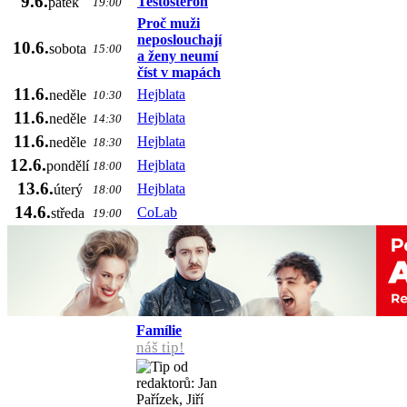
9.6.
Testosteron
pátek
19:00
Proč muži
neposlouchají
10.6.
sobota
15:00
a ženy neumí
číst v mapách
11.6.
Hejblata
neděle
10:30
11.6.
Hejblata
neděle
14:30
11.6.
Hejblata
neděle
18:30
12.6.
Hejblata
pondělí
18:00
13.6.
Hejblata
úterý
18:00
14.6.
CoLab
středa
19:00
Famílie
náš tip!