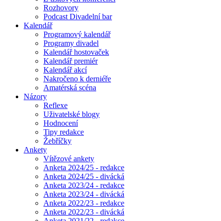
Rozhovory
Podcast Divadelní bar
Kalendář
Programový kalendář
Programy divadel
Kalendář hostovaček
Kalendář premiér
Kalendář akcí
Nakročeno k derniéře
Amatérská scéna
Názory
Reflexe
Uživatelské blogy
Hodnocení
Tipy redakce
Žebříčky
Ankety
Vítězové ankety
Anketa 2024/25 - redakce
Anketa 2024/25 - divácká
Anketa 2023/24 - redakce
Anketa 2023/24 - divácká
Anketa 2022/23 - redakce
Anketa 2022/23 - divácká
Anketa 2021/22 - redakce