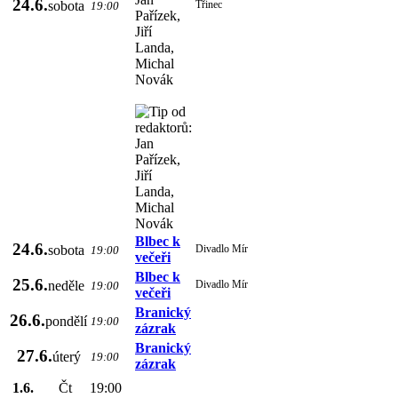
24.6.
sobota
Třinec
19:00
Blbec k
24.6.
sobota
Divadlo Mír
19:00
večeři
Blbec k
25.6.
neděle
Divadlo Mír
19:00
večeři
Branický
26.6.
pondělí
19:00
zázrak
Branický
27.6.
úterý
19:00
zázrak
1.6.
Čt
19:00