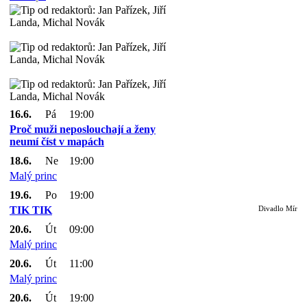
16.6.
Pá
19:00
Proč muži neposlouchají a ženy
neumí číst v mapách
18.6.
Ne
19:00
Malý princ
19.6.
Po
19:00
TIK TIK
Divadlo Mír
20.6.
Út
09:00
Malý princ
20.6.
Út
11:00
Malý princ
20.6.
Út
19:00