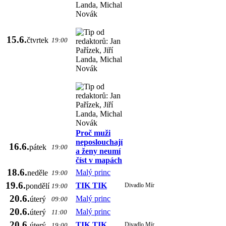
15.6.
čtvrtek
19:00
Proč muži
neposlouchají
16.6.
pátek
19:00
a ženy neumí
číst v mapách
18.6.
Malý princ
neděle
19:00
19.6.
TIK TIK
pondělí
Divadlo Mír
19:00
20.6.
Malý princ
úterý
09:00
20.6.
Malý princ
úterý
11:00
20.6.
TIK TIK
úterý
Divadlo Mír
19:00