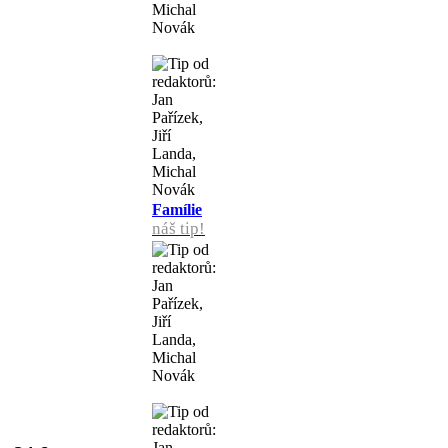
Famílie
náš tip!