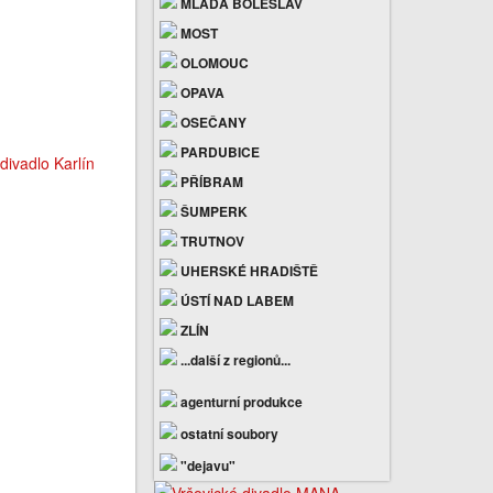
MLADÁ BOLESLAV
MOST
OLOMOUC
OPAVA
OSEČANY
PARDUBICE
PŘÍBRAM
ŠUMPERK
TRUTNOV
UHERSKÉ HRADIŠTĚ
ÚSTÍ NAD LABEM
ZLÍN
...další z regionů...
agenturní produkce
ostatní soubory
"dejavu"