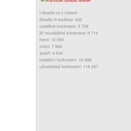
i-divadlo.cz v číslech
divadla či soubory: 422
uváděné inscenace: 3 739
již neuváděné inscenace: 9 714
herci: 12 099
tvůrci: 7 666
autoři: 4 534
redakční hodnocení: 16 096
uživatelská hodnocení: 118 297