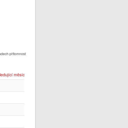
adech přítomnost
ledující měsíc