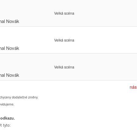
Velká scéna
Velká scéna
Velká scéna
nás
chyceny dodatečné změny.
evidujeme.
 odkazu.
t tyto: