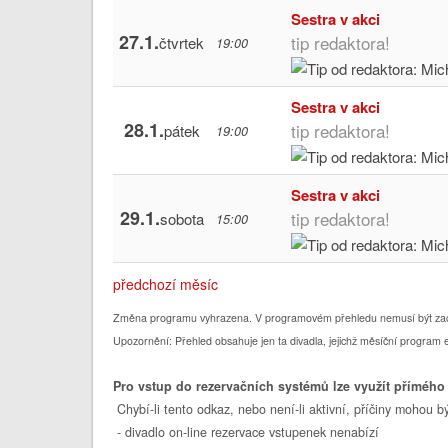
Sestra v akci
27.1.
tip redaktora!
čtvrtek
19:00
Sestra v akci
28.1.
tip redaktora!
pátek
19:00
Sestra v akci
29.1.
tip redaktora!
sobota
15:00
předchozí měsíc
Změna programu vyhrazena. V programovém přehledu nemusí být za
Upozornění: Přehled obsahuje jen ta divadla, jejichž měsíční program 
Pro vstup do rezervačních systémů lze využít přímého
Chybí-li tento odkaz, nebo není-li aktivní, příčiny mohou bý
- divadlo on-line rezervace vstupenek nenabízí