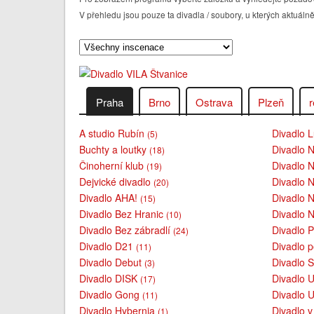
V přehledu jsou pouze ta divadla / soubory, u kterých aktu
Praha
Brno
Ostrava
Plzeň
r
A studio Rubín
Divadlo L
(5)
Buchty a loutky
Divadlo 
(18)
Činoherní klub
Divadlo 
(19)
Dejvické divadlo
Divadlo 
(20)
Divadlo AHA!
Divadlo 
(15)
Divadlo Bez Hranic
Divadlo
(10)
Divadlo Bez zábradlí
Divadlo 
(24)
Divadlo D21
Divadlo 
(11)
Divadlo Debut
Divadlo 
(3)
Divadlo DISK
Divadlo 
(17)
Divadlo Gong
Divadlo 
(11)
Divadlo Hybernia
Divadlo 
(1)