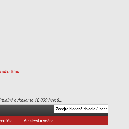
aktuálně evidujeme 12 099 herců...
erniéře
Amatérská scéna