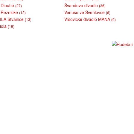
v Dlouhé
Švandovo divadlo
(27)
(36)
v Řeznické
Venuše ve Švehlovce
(12)
(6)
VILA Štvanice
Vršovické divadlo MANA
(13)
(9)
iola
(19)