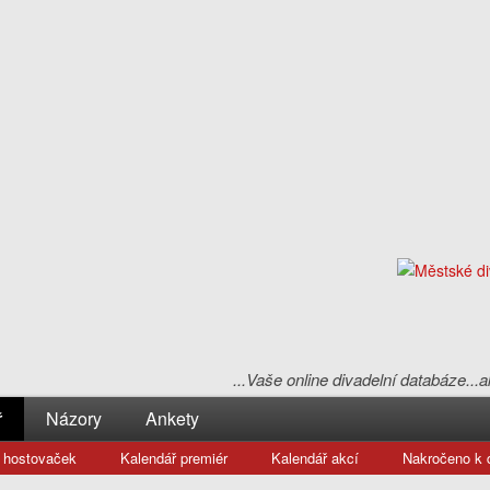
...Vaše online divadelní databáze...
ř
Názory
Ankety
 hostovaček
Kalendář premiér
Kalendář akcí
Nakročeno k d