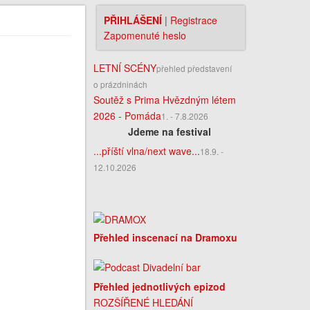
PŘIHLÁŠENÍ
|
Registrace
Zapomenuté heslo
LETNÍ SCÉNY
přehled představení
o prázdninách
Soutěž s Prima Hvězdným létem
2026 - Pomáda
1. - 7.8.2026
Jdeme na festival
...příští vlna/next wave...
18.9. -
12.10.2026
Přehled inscenací na Dramoxu
Přehled jednotlivých epizod
ROZŠÍŘENÉ HLEDÁNÍ