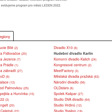
álně evidujeme program pro měsíc LEDEN 2022.
egiony
ucie Bílé
Divadlo X10
(2)
(6)
Na Fidlovačce
Hudební divadlo Karlín
(20)
Na Jezerce
Komorní divadlo Kalich
(7)
(24)
Na Prádle
Kongresové centrum
(1)
(2)
Na zábradlí
MeetFactory
(27)
(3)
 NoD
Městská divadla pražská
(9)
(63)
Palace
Národní divadlo
(12)
(56)
pod Palmovkou
OLDstars
(25)
(6)
Spejbla a Hurvínka
Spolek Kašpar
(10)
(27)
U22
Studio DVA divadlo
(3)
(64)
Ungelt
Studio Hrdinů
(20)
(12)
v Celetné
Studio Ypsilon
(22)
(19)