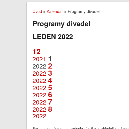
Úvod
»
Kalendář
» Programy divadel
Programy divadel
LEDEN 2022
12
1
2021
2
2022
3
2022
4
2022
5
2022
6
2022
7
2022
8
2022
2022
Pro zobrazení programu vyberte záložku a vyhledejte požadov