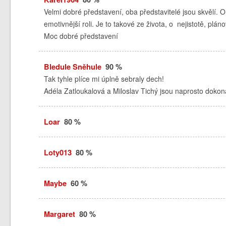
Velmi dobré představení, oba představitelé jsou skvělí. 
emotivnější roli. Je to takové ze života, o nejistotě, plá
Moc dobré představení
Bledule Sněhule
90 %
Tak tyhle plíce mi úplně sebraly dech!
Adéla Zatloukalová a Miloslav Tichý jsou naprosto dokona
Loar
80 %
Loty013
80 %
Maybe
60 %
Margaret
80 %