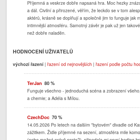
Příjemná a veskrze dobře napsaná hra. Moc hezky znázo
a dál. Civilní a přirozené, věřím, že leckdo se v tom al
aktérů, krásně se doplňují a společně jim to funguje jak
intimnější atmosféru. Samotný závěr je pak už jen takové
než dobře naladěn.
HODNOCENÍ UŽIVATELŮ
výchozí řazení
|
řazení od nejnovějších
|
řazení podle počtu ho
TerJan
80 %
Funguje všechno - jednoduchá scéna a zobrazení všeho, c
a chemie; a Adéla s Mílou.
CzechDoc
70 %
14.05.2026 Po letech na dalším "bytovém" divadle od Ka
zážitkem. Židle příjemné na sezení, atmosféra mile kom
(nebo možná právě proto?), připadala mi první hodina hr