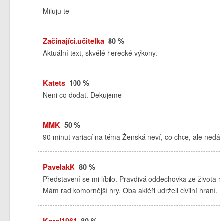
Miluju te
Začínající.učitelka
80 %
Aktuální text, skvělé herecké výkony.
Katets
100 %
Neni co dodat. Dekujeme
MMK
50 %
90 minut variací na téma Ženská neví, co chce, ale nedá
PavelakK
80 %
Představení se mi líbilo. Pravdivá oddechovka ze života 
Mám rad komornější hry. Oba aktéři udrželi civilní hraní.
Karel1964
80 %