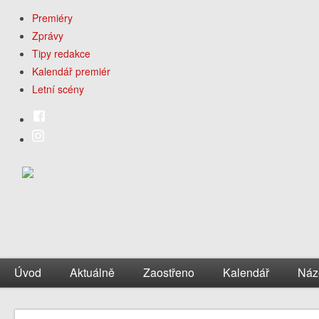
Premiéry
Zprávy
Tipy redakce
Kalendář premiér
Letní scény
Úvod
Aktuálně
Zaostřeno
Kalendář
Náz