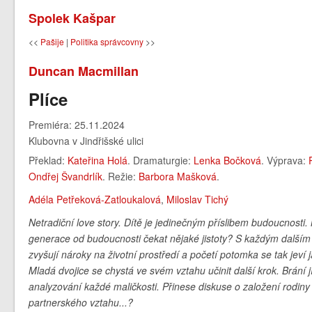
Spolek Kašpar
<<
Pašije
|
Politika správcovny
>>
Duncan Macmillan
Plíce
Premiéra: 25.11.2024
Klubovna v Jindřišské ulici
Překlad:
Kateřina Holá
. Dramaturgie:
Lenka Bočková
. Výprava:
Ondřej Švandrlík
. Režie:
Barbora Mašková
.
Adéla Petřeková-Zatloukalová
,
Miloslav Tichý
Netradiční love story. Dítě je jedinečným příslibem budoucnosti.
generace od budoucnosti čekat nějaké jistoty? S každým dalš
zvyšují nároky na životní prostředí a početí potomka se tak jeví 
Mladá dvojice se chystá ve svém vztahu učinit další krok. Brání 
analyzování každé maličkosti. Přinese diskuse o založení rodin
partnerského vztahu...?