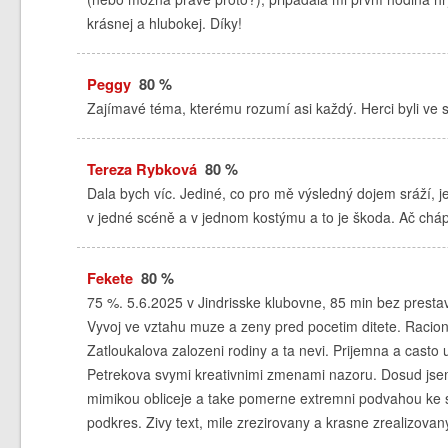
krásnej a hlubokej. Díky!
Peggy
80 %
Zajímavé téma, kterému rozumí asi každý. Herci byli ve sv
Tereza Rybková
80 %
Dala bych víc. Jediné, co pro mě výsledný dojem sráží, j
v jedné scéně a v jednom kostýmu a to je škoda. Ač chápu
Fekete
80 %
75 %. 5.6.2025 v Jindrisske klubovne, 85 min bez prestav
Vyvoj ve vztahu muze a zeny pred pocetim ditete. Raciona
Zatloukalova zalozeni rodiny a ta nevi. Prijemna a casto
Petrekova svymi kreativnimi zmenami nazoru. Dosud jse
mimikou obliceje a take pomerne extremni podvahou ke s
podkres. Zivy text, mile zrezirovany a krasne zrealizova