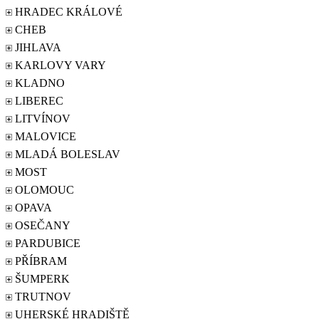
HRADEC KRÁLOVÉ
CHEB
JIHLAVA
KARLOVY VARY
KLADNO
LIBEREC
LITVÍNOV
MALOVICE
MLADÁ BOLESLAV
MOST
OLOMOUC
OPAVA
OSEČANY
PARDUBICE
PŘÍBRAM
ŠUMPERK
TRUTNOV
UHERSKÉ HRADIŠTĚ