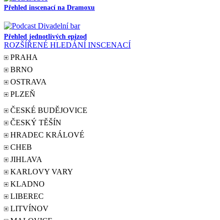
Přehled inscenací na Dramoxu
Přehled jednotlivých epizod
ROZŠÍŘENÉ HLEDÁNÍ INSCENACÍ
PRAHA
BRNO
OSTRAVA
PLZEŇ
ČESKÉ BUDĚJOVICE
ČESKÝ TĚŠÍN
HRADEC KRÁLOVÉ
CHEB
JIHLAVA
KARLOVY VARY
KLADNO
LIBEREC
LITVÍNOV