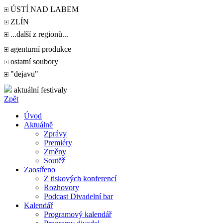
ÚSTÍ NAD LABEM
ZLÍN
...další z regionů...
agenturní produkce
ostatní soubory
"dejavu"
aktuální festivaly
Zpět
Úvod
Aktuálně
Zprávy
Premiéry
Změny
Soutěž
Zaostřeno
Z tiskových konferencí
Rozhovory
Podcast Divadelní bar
Kalendář
Programový kalendář