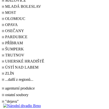
MALOVICE
MLADÁ BOLESLAV
MOST
OLOMOUC
OPAVA
OSEČANY
PARDUBICE
PŘÍBRAM
ŠUMPERK
TRUTNOV
UHERSKÉ HRADIŠTĚ
ÚSTÍ NAD LABEM
ZLÍN
...další z regionů...
agenturní produkce
ostatní soubory
"dejavu"