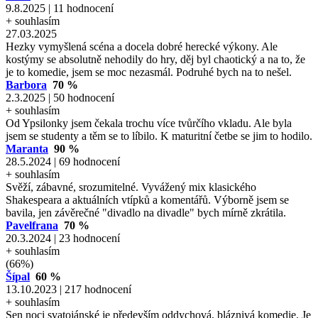
9.8.2025 | 11 hodnocení
+ souhlasím
27.03.2025
Hezky vymyšlená scéna a docela dobré herecké výkony. Ale
kostýmy se absolutně nehodily do hry, děj byl chaotický a na to, že
je to komedie, jsem se moc nezasmál. Podruhé bych na to nešel.
Barbora
70 %
2.3.2025 | 50 hodnocení
+ souhlasím
Od Ypsilonky jsem čekala trochu více tvůrčího vkladu. Ale byla
jsem se studenty a těm se to líbilo. K maturitní četbe se jim to hodilo.
Maranta
90 %
28.5.2024 | 69 hodnocení
+ souhlasím
Svěží, zábavné, srozumitelné. Vyvážený mix klasického
Shakespeara a aktuálních vtípků a komentářů. Výborně jsem se
bavila, jen závěrečné "divadlo na divadle" bych mírně zkrátila.
Pavelfrana
70 %
20.3.2024 | 23 hodnocení
+ souhlasím
(66%)
Šípal
60 %
13.10.2023 | 217 hodnocení
+ souhlasím
Sen noci svatojánské je především oddychová, bláznivá komedie. Je