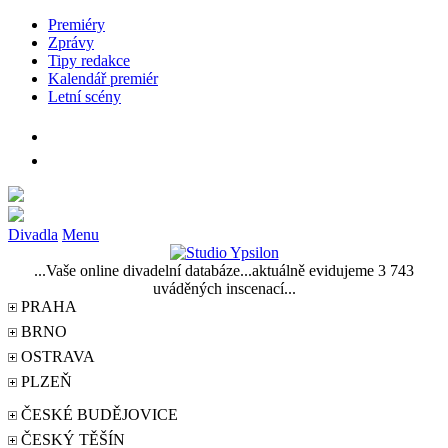
Premiéry
Zprávy
Tipy redakce
Kalendář premiér
Letní scény
Divadla
Menu
...Vaše online divadelní databáze...aktuálně evidujeme 3 743
uváděných inscenací...
PRAHA
BRNO
OSTRAVA
PLZEŇ
ČESKÉ BUDĚJOVICE
ČESKÝ TĚŠÍN