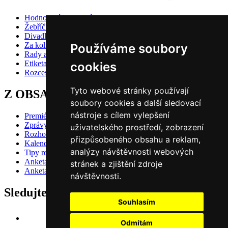
Hodnocení inscenací
Žebříčky
Divadlo pro děti
Za kolik do divadla?
Používáme soubory
Rady a doporučení
Etiketa?
cookies
Rozcestník
Tyto webové stránky používají
Z OBSAHU VYBÍRÁME
soubory cookies a další sledovací
nástroje s cílem vylepšení
Premiéry
Zprávy
uživatelského prostředí, zobrazení
Rozhovory
přizpůsobeného obsahu a reklam,
Kalendář premiér
analýzy návštěvnosti webových
Tipy redakce
Anketa 2024/25 - divácké hlasování
stránek a zjištění zdroje
Anketa 2024/25 - redakční volba
návštěvnosti.
Sledujte nás také na
Souhlasím
Odmítám