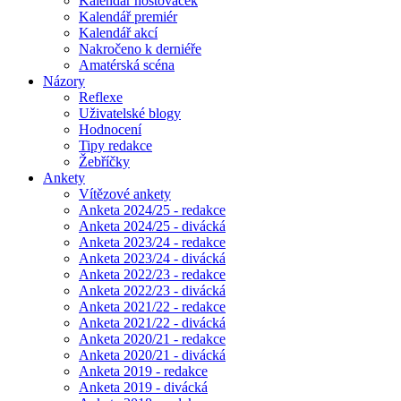
Kalendář hostovaček
Kalendář premiér
Kalendář akcí
Nakročeno k derniéře
Amatérská scéna
Názory
Reflexe
Uživatelské blogy
Hodnocení
Tipy redakce
Žebříčky
Ankety
Vítězové ankety
Anketa 2024/25 - redakce
Anketa 2024/25 - divácká
Anketa 2023/24 - redakce
Anketa 2023/24 - divácká
Anketa 2022/23 - redakce
Anketa 2022/23 - divácká
Anketa 2021/22 - redakce
Anketa 2021/22 - divácká
Anketa 2020/21 - redakce
Anketa 2020/21 - divácká
Anketa 2019 - redakce
Anketa 2019 - divácká