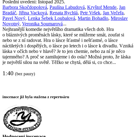
Poslední uvedení: listopad 2025.
Barbora Skočdopolová
,
Paulína Labudová
,
Kryštof Mende
,
Jan
Bradáč
,
Jiřina Vacková
,
Renata Rychlá
,
Petr Vršek
,
Jan Večeřa
,
Pavel Nový
,
Lenka Šebek Loubalová
,
Martin Bohadlo
,
Miroslav
Novotný
,
Veronika Soumarová
...
Nejhranější komedie největšího dramatika všech dob. Hra
o bláznivých proměnách lásky, které se můžeme smát, zoufat si
nebo se z ní radovat. Hra o lásce šťastné i nešťastné, o lásce
náctiletých i dospělých, o lásce po letech i o lásce k divadlu. Vzniká
láska v očích nebo v hlavě? Je to jen chemie, nebo za ní je něco
tajemného? A proč se zamilujeme i do osla? Možná proto, že láska
je největší silou na světě. Těžko se chytá, dělá si, co chce...
1:40
(bez pauzy)
inscenace již byla stažena z repertoáru
Hodnocení inscenace