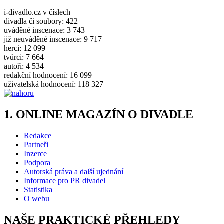
i-divadlo.cz v číslech
divadla či soubory: 422
uváděné inscenace: 3 743
již neuváděné inscenace: 9 717
herci: 12 099
tvůrci: 7 664
autoři: 4 534
redakční hodnocení: 16 099
uživatelská hodnocení: 118 327
1. ONLINE MAGAZÍN O DIVADLE
Redakce
Partneři
Inzerce
Podpora
Autorská práva a další ujednání
Informace pro PR divadel
Statistika
O webu
NAŠE PRAKTICKÉ PŘEHLEDY