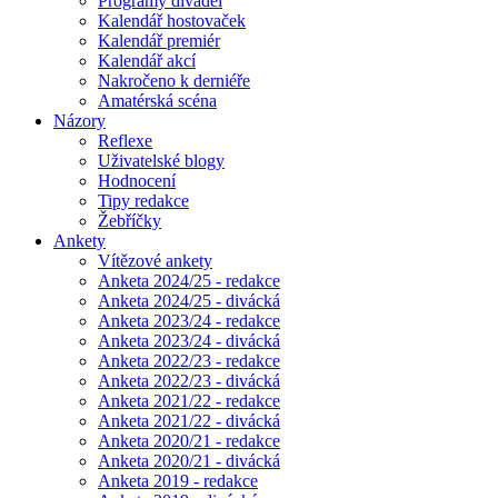
Programy divadel
Kalendář hostovaček
Kalendář premiér
Kalendář akcí
Nakročeno k derniéře
Amatérská scéna
Názory
Reflexe
Uživatelské blogy
Hodnocení
Tipy redakce
Žebříčky
Ankety
Vítězové ankety
Anketa 2024/25 - redakce
Anketa 2024/25 - divácká
Anketa 2023/24 - redakce
Anketa 2023/24 - divácká
Anketa 2022/23 - redakce
Anketa 2022/23 - divácká
Anketa 2021/22 - redakce
Anketa 2021/22 - divácká
Anketa 2020/21 - redakce
Anketa 2020/21 - divácká
Anketa 2019 - redakce