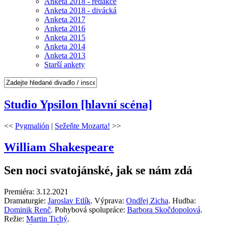
Anketa 2018 - redakce
Anketa 2018 - divácká
Anketa 2017
Anketa 2016
Anketa 2015
Anketa 2014
Anketa 2013
Starší ankety
Studio Ypsilon [hlavní scéna]
<<
Pygmalión
|
Sežeňte Mozarta!
>>
William Shakespeare
Sen noci svatojánské, jak se nám zdá
Premiéra: 3.12.2021
Dramaturgie:
Jaroslav Etlík
. Výprava:
Ondřej Zicha
. Hudba:
Dominik Renč
. Pohybová spolupráce:
Barbora Skočdopolová
.
Režie:
Martin Tichý
.