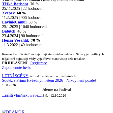
Těžká Barbora
70 %
25.11.2025 | 22 hodnocení
Xcepek
60 %
11.2.2025 | 906 hodnocení
LavinieCamui
50 %
25.1.2025 | 1040 hodnocení
Babitch
40 %
23.4.2024 | 90 hodnocení
Honza Vošahlík
70 %
11.3.2022 | 49 hodnocení
Komentáře uživatelů nevyjadřují stanovisko redakce. Názory jednotlivých
redaktorů nemusejí vždy vyjadřovat stanovisko celé redakce.
PŘIHLÁŠENÍ
|
Registrace
Zapomenuté heslo
LETNÍ SCÉNY
přehled představení o prázdninách
Soutěž s Prima Hvězdným létem 2026 - Nikdy není pozdě
8. -
13.8.2026
Jdeme na festival
...příští vlna/next wave...
18.9. - 12.10.2026