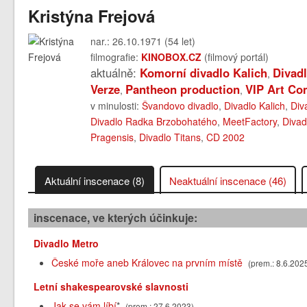
Kristýna Frejová
nar.: 26.10.1971 (54 let)
filmografie:
KINOBOX.CZ
(filmový portál)
aktuálně:
Komorní divadlo Kalich
Divad
,
Verze
Pantheon production
VIP Art C
,
,
v minulosti:
Švandovo divadlo
,
Divadlo Kalich
,
Div
Divadlo Radka Brzobohatého
,
MeetFactory
,
Divad
Pragensis
,
Divadlo Titans
,
CD 2002
Aktuální inscenace (8)
Neaktuální inscenace (46)
inscenace, ve kterých účinkuje:
Divadlo Metro
České moře aneb Královec na prvním místě
(prem.: 8.6.202
Letní shakespearovské slavnosti
Jak se vám líbí
*
(prem.: 27.6.2023)