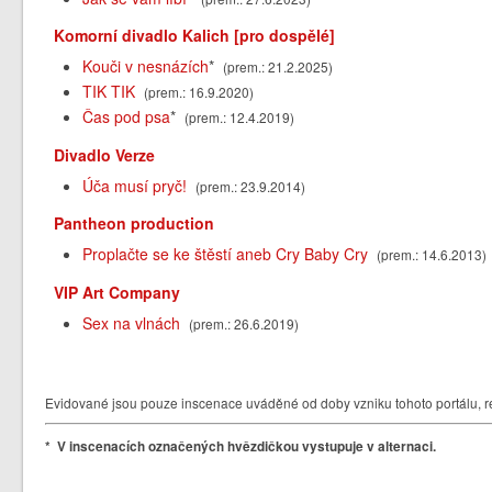
Komorní divadlo Kalich [pro dospělé]
Kouči v nesnázích
*
(prem.: 21.2.2025)
TIK TIK
(prem.: 16.9.2020)
Čas pod psa
*
(prem.: 12.4.2019)
Divadlo Verze
Úča musí pryč!
(prem.: 23.9.2014)
Pantheon production
Proplačte se ke štěstí aneb Cry Baby Cry
(prem.: 14.6.2013)
VIP Art Company
Sex na vlnách
(prem.: 26.6.2019)
Evidované jsou pouze inscenace uváděné od doby vzniku tohoto portálu, re
* V inscenacích označených hvězdičkou vystupuje v alternaci.