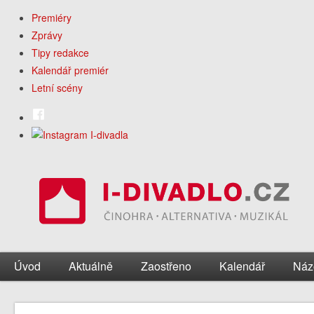
Premiéry
Zprávy
Tipy redakce
Kalendář premiér
Letní scény
Úvod
Aktuálně
Zaostřeno
Kalendář
Náz