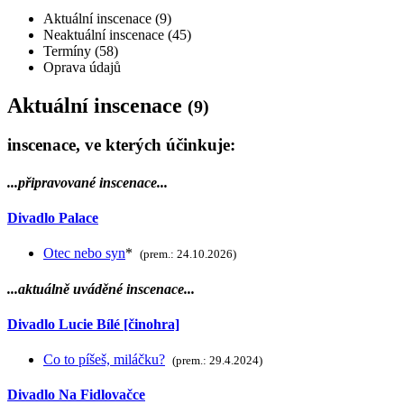
Aktuální inscenace (9)
Neaktuální inscenace (45)
Termíny (58)
Oprava údajů
Aktuální inscenace
(9)
inscenace, ve kterých účinkuje:
...připravované inscenace...
Divadlo Palace
Otec nebo syn
*
(prem.: 24.10.2026)
...aktuálně uváděné inscenace...
Divadlo Lucie Bílé [činohra]
Co to píšeš, miláčku?
(prem.: 29.4.2024)
Divadlo Na Fidlovačce