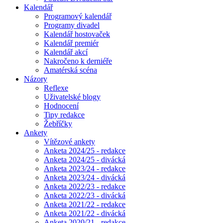
Kalendář
Programový kalendář
Programy divadel
Kalendář hostovaček
Kalendář premiér
Kalendář akcí
Nakročeno k derniéře
Amatérská scéna
Názory
Reflexe
Uživatelské blogy
Hodnocení
Tipy redakce
Žebříčky
Ankety
Vítězové ankety
Anketa 2024/25 - redakce
Anketa 2024/25 - divácká
Anketa 2023/24 - redakce
Anketa 2023/24 - divácká
Anketa 2022/23 - redakce
Anketa 2022/23 - divácká
Anketa 2021/22 - redakce
Anketa 2021/22 - divácká
Anketa 2020/21 - redakce