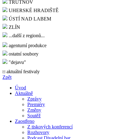
TRUTNOV
UHERSKÉ HRADIŠTĚ
ÚSTÍ NAD LABEM
ZLÍN
...další z regionů...
agenturní produkce
ostatní soubory
"dejavu"
aktuální festivaly
Zpět
Úvod
Aktuálně
Zprávy
Premiéry
Změny
Soutěž
Zaostřeno
Z tiskových konferencí
Rozhovory
Podcast Divadelní bar