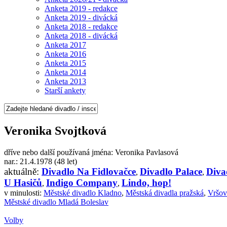
Anketa 2019 - redakce
Anketa 2019 - divácká
Anketa 2018 - redakce
Anketa 2018 - divácká
Anketa 2017
Anketa 2016
Anketa 2015
Anketa 2014
Anketa 2013
Starší ankety
Veronika Svojtková
dříve nebo další používaná jména: Veronika Pavlasová
nar.: 21.4.1978 (48 let)
aktuálně:
Divadlo Na Fidlovačce
Divadlo Palace
Diva
,
,
U Hasičů
Indigo Company
Lindo, hop!
,
,
v minulosti:
Městské divadlo Kladno
,
Městská divadla pražská
,
Vršo
Městské divadlo Mladá Boleslav
Volby