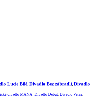
dlo Lucie Bílé
Divadlo Bez zábradlí
Divadlo
,
,
vické divadlo MANA
,
Divadlo Debut
,
Divadlo Verze
,