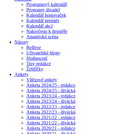
Programový kalendář
Programy divadel
Kalendář hostovaček
Kalendář premiér
Kalendář akcí
Nakročeno k derniéře
Amatérská scéna
Názory
Reflexe
Uživatelské blogy
Hodnocení
Tipy redakce
Žebříčky
Ankety
Vítězové ankety
Anketa 2024/25 - redakce
Anketa 2024/25 - divácká
Anketa 2023/24 - redakce
Anketa 2023/24 - divácká
Anketa 2022/23 - redakce
Anketa 2022/23 - divácká
Anketa 2021/22 - redakce
Anketa 2021/22 - divácká
Anketa 2020/21 - redakce
Anketa 2020/21 - divácká