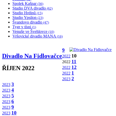
Spolek Kašpar
(36)
Studio DVA divadlo
(62)
Studio Hrdinů
(15)
Studio Ypsilon
(23)
Švandovo divadlo
(47)
Tygr v tísni
(1)
Venuše ve Švehlovce
(10)
Vršovické divadlo MANA
(16)
9
Divadlo Na Fidlovačce
10
2022
11
2022
12
ŘÍJEN 2022
2022
1
2022
2
2023
3
2023
4
2023
5
2023
6
2023
9
2023
10
2023