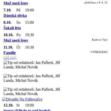
Muž mojí ženy
přeloženo z 9. 6. 22
7.10.
Pá
19:00
Dánská dívka
8.10.
So
15:00
Šakalí léta
10.10.
Po
19:30
Muž mojí ženy
Karlovy Vary
11.10.
Út
10:30
Famílie
VYPRODÁNO
náš tip!
12.10.
St
19:00
Sugar (Někdo to rád horké)