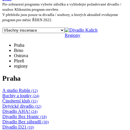
Pro zobrazení programu vyberte záložku a vyhledejte požadované divadlo /
soubor. Kliknutím program otevřete.
V přehledu jsou pouze ta divadla / soubory, u kterých aktuálně evidujeme
program pro měsíc ŘÍJEN 2022.
Regiony
Praha
Brno
Ostrava
Plzeň
regiony
Praha
A studio Rubín
(12)
Buchty a loutky
(24)
Činoherní klub
(31)
Dejvické divadlo
(32)
Divadlo AHA!
(24)
Divadlo Bez Hranic
(18)
Divadlo Bez zábradlí
(30)
Divadlo D21
(10)