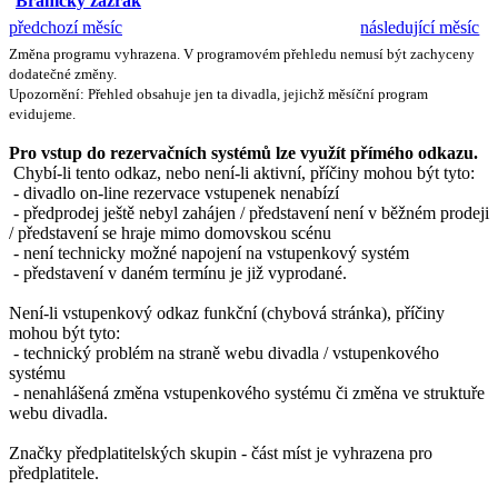
Branický zázrak
předchozí měsíc
následující měsíc
Změna programu vyhrazena. V programovém přehledu nemusí být zachyceny
dodatečné změny.
Upozornění: Přehled obsahuje jen ta divadla, jejichž měsíční program
evidujeme.
Pro vstup do rezervačních systémů lze využít přímého odkazu.
Chybí-li tento odkaz, nebo není-li aktivní, příčiny mohou být tyto:
- divadlo on-line rezervace vstupenek nenabízí
- předprodej ještě nebyl zahájen / představení není v běžném prodeji
/ představení se hraje mimo domovskou scénu
- není technicky možné napojení na vstupenkový systém
- představení v daném termínu je již vyprodané.
Není-li vstupenkový odkaz funkční (chybová stránka), příčiny
mohou být tyto:
- technický problém na straně webu divadla / vstupenkového
systému
- nenahlášená změna vstupenkového systému či změna ve struktuře
webu divadla.
Značky předplatitelských skupin - část míst je vyhrazena pro
předplatitele.