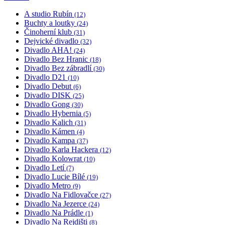
A studio Rubín
(12)
Buchty a loutky
(24)
Činoherní klub
(31)
Dejvické divadlo
(32)
Divadlo AHA!
(24)
Divadlo Bez Hranic
(18)
Divadlo Bez zábradlí
(30)
Divadlo D21
(10)
Divadlo Debut
(6)
Divadlo DISK
(25)
Divadlo Gong
(30)
Divadlo Hybernia
(5)
Divadlo Kalich
(31)
Divadlo Kámen
(4)
Divadlo Kampa
(37)
Divadlo Karla Hackera
(12)
Divadlo Kolowrat
(10)
Divadlo Letí
(7)
Divadlo Lucie Bílé
(19)
Divadlo Metro
(9)
Divadlo Na Fidlovačce
(27)
Divadlo Na Jezerce
(24)
Divadlo Na Prádle
(1)
Divadlo Na Rejdišti
(8)