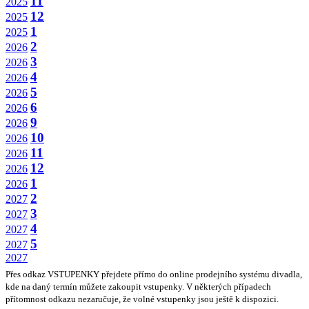
11
2025
12
2025
1
2025
2
2026
3
2026
4
2026
5
2026
6
2026
9
2026
10
2026
11
2026
12
2026
1
2026
2
2027
3
2027
4
2027
5
2027
2027
Přes odkaz VSTUPENKY přejdete přímo do online prodejního systému divadla,
kde na daný termín můžete zakoupit vstupenky. V některých případech
přítomnost odkazu nezaručuje, že volné vstupenky jsou ještě k dispozici.