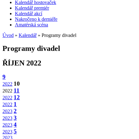
Kalendář hostovaček
Kalendář premiér
Kalendář akcí
Nakročeno k derniéře
Amatérská scéna
Úvod
»
Kalendář
» Programy divadel
Programy divadel
ŘÍJEN 2022
9
10
2022
11
2022
12
2022
1
2022
2
2023
3
2023
4
2023
5
2023
2023