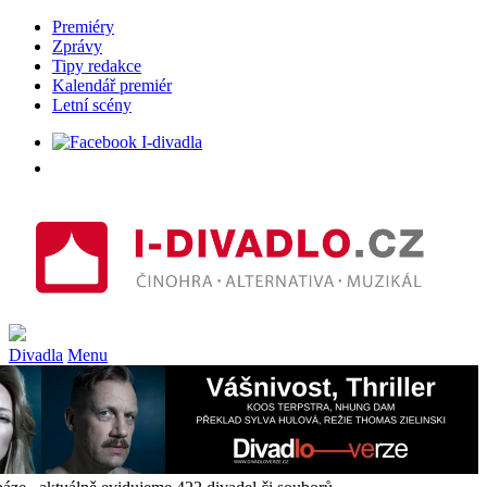
Premiéry
Zprávy
Tipy redakce
Kalendář premiér
Letní scény
Divadla
Menu