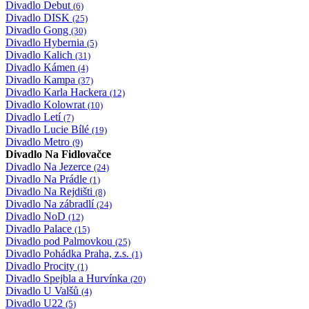
Divadlo Debut
(6)
Divadlo DISK
(25)
Divadlo Gong
(30)
Divadlo Hybernia
(5)
Divadlo Kalich
(31)
Divadlo Kámen
(4)
Divadlo Kampa
(37)
Divadlo Karla Hackera
(12)
Divadlo Kolowrat
(10)
Divadlo Letí
(7)
Divadlo Lucie Bílé
(19)
Divadlo Metro
(9)
Divadlo Na Fidlovačce
Divadlo Na Jezerce
(24)
Divadlo Na Prádle
(1)
Divadlo Na Rejdišti
(8)
Divadlo Na zábradlí
(24)
Divadlo NoD
(12)
Divadlo Palace
(15)
Divadlo pod Palmovkou
(25)
Divadlo Pohádka Praha, z.s.
(1)
Divadlo Procity
(1)
Divadlo Spejbla a Hurvínka
(20)
Divadlo U Valšů
(4)
Divadlo U22
(5)