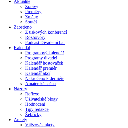
Aktuálně
Zprávy
Premiéry
Změny
Soutěž
Zaostřeno
Z tiskových konferencí
Rozhovory
Podcast Divadelní bar
Kalendář
Programový kalendář
Programy divadel
Kalendář hostovaček
Kalendář premiér
Kalendář akcí
Nakročeno k derniéře
Amatérská scéna
Názory
Reflexe
Uživatelské blogy
Hodnocení
Tipy redakce
Žebříčky
Ankety
Vítězové ankety