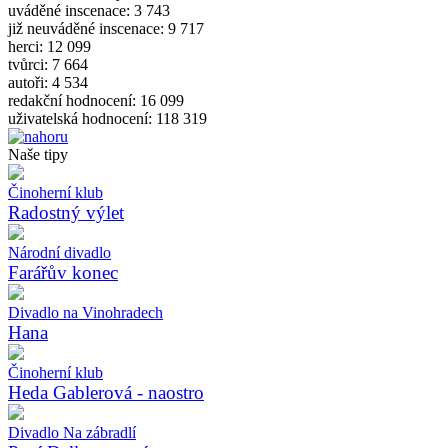
uváděné inscenace: 3 743
již neuváděné inscenace: 9 717
herci: 12 099
tvůrci: 7 664
autoři: 4 534
redakční hodnocení: 16 099
uživatelská hodnocení: 118 319
Naše tipy
Činoherní klub
Radostný výlet
Národní divadlo
Farářův konec
Divadlo na Vinohradech
Hana
Činoherní klub
Heda Gablerová - naostro
Divadlo Na zábradlí