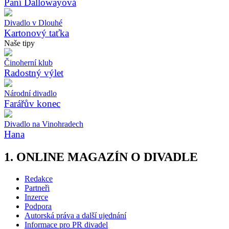
Paní Dallowayová
Divadlo v Dlouhé
Kartonový taťka
Naše tipy
Činoherní klub
Radostný výlet
Národní divadlo
Farářův konec
Divadlo na Vinohradech
Hana
1. ONLINE MAGAZÍN O DIVADLE
Redakce
Partneři
Inzerce
Podpora
Autorská práva a další ujednání
Informace pro PR divadel