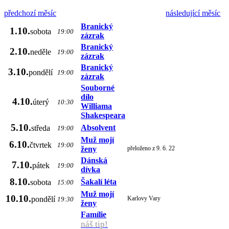
předchozí měsíc
následující měsíc
Branický
1.10.
sobota
19:00
zázrak
Branický
2.10.
neděle
19:00
zázrak
Branický
3.10.
pondělí
19:00
zázrak
Souborné
dílo
4.10.
úterý
10:30
Williama
Shakespeara
5.10.
Absolvent
středa
19:00
Muž mojí
6.10.
čtvrtek
19:00
ženy
přeloženo z 9. 6. 22
Dánská
7.10.
pátek
19:00
dívka
8.10.
Šakalí léta
sobota
15:00
Muž mojí
10.10.
pondělí
Karlovy Vary
19:30
ženy
Famílie
náš tip!