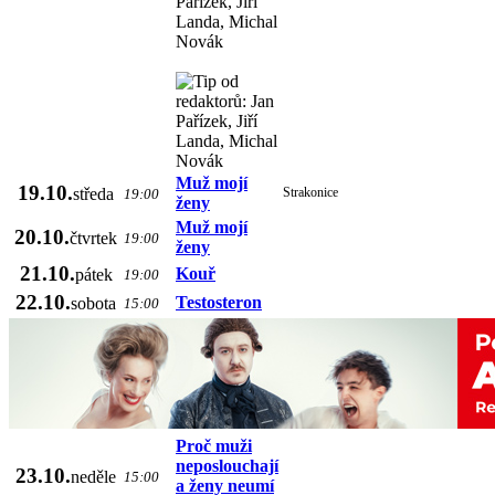
Muž mojí
19.10.
středa
Strakonice
19:00
ženy
Muž mojí
20.10.
čtvrtek
19:00
ženy
21.10.
Kouř
pátek
19:00
22.10.
Testosteron
sobota
15:00
Proč muži
neposlouchají
23.10.
neděle
15:00
a ženy neumí