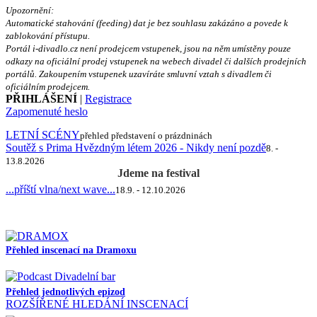
Upozornění:
Automatické stahování (feeding) dat je bez souhlasu zakázáno a povede k
zablokování přístupu.
Portál i-divadlo.cz není prodejcem vstupenek, jsou na něm umístěny pouze
odkazy na oficiální prodej vstupenek na webech divadel či dalších prodejních
portálů. Zakoupením vstupenek uzavíráte smluvní vztah s divadlem či
oficiálním prodejcem.
PŘIHLÁŠENÍ
|
Registrace
Zapomenuté heslo
LETNÍ SCÉNY
přehled představení o prázdninách
Soutěž s Prima Hvězdným létem 2026 - Nikdy není pozdě
8. -
13.8.2026
Jdeme na festival
...příští vlna/next wave...
18.9. - 12.10.2026
Přehled inscenací na Dramoxu
Přehled jednotlivých epizod
ROZŠÍŘENÉ HLEDÁNÍ INSCENACÍ