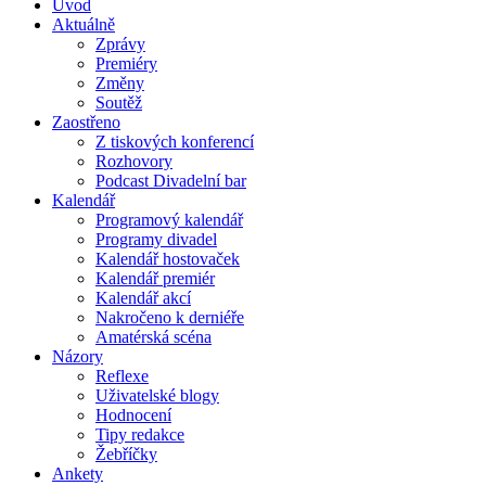
Úvod
Aktuálně
Zprávy
Premiéry
Změny
Soutěž
Zaostřeno
Z tiskových konferencí
Rozhovory
Podcast Divadelní bar
Kalendář
Programový kalendář
Programy divadel
Kalendář hostovaček
Kalendář premiér
Kalendář akcí
Nakročeno k derniéře
Amatérská scéna
Názory
Reflexe
Uživatelské blogy
Hodnocení
Tipy redakce
Žebříčky
Ankety