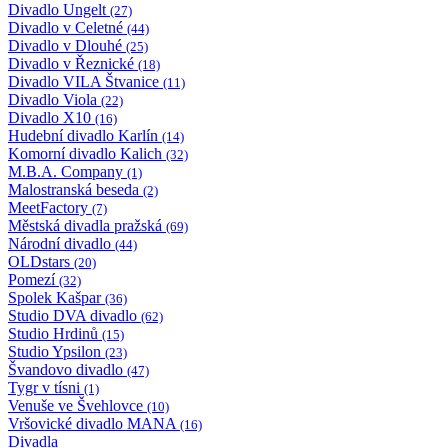
Divadlo Ungelt
(27)
Divadlo v Celetné
(44)
Divadlo v Dlouhé
(25)
Divadlo v Řeznické
(18)
Divadlo VILA Štvanice
(11)
Divadlo Viola
(22)
Divadlo X10
(16)
Hudební divadlo Karlín
(14)
Komorní divadlo Kalich
(32)
M.B.A. Company
(1)
Malostranská beseda
(2)
MeetFactory
(7)
Městská divadla pražská
(69)
Národní divadlo
(44)
OLDstars
(20)
Pomezí
(32)
Spolek Kašpar
(36)
Studio DVA divadlo
(62)
Studio Hrdinů
(15)
Studio Ypsilon
(23)
Švandovo divadlo
(47)
Tygr v tísni
(1)
Venuše ve Švehlovce
(10)
Vršovické divadlo MANA
(16)
Divadla