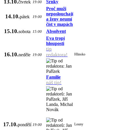
13.10.
Srnky
čtvrtek
19:00
Proč muži
neposlouchají
14.10.
pátek
19:00
a ženy neumí
číst v mapách
15.10.
Absolvent
sobota
15:00
Eva tropí
hlouposti
tip
16.10.
redaktora!
neděle
Hlinsko
19:00
Famílie
náš tip!
17.10.
pondělí
Louny
19:00