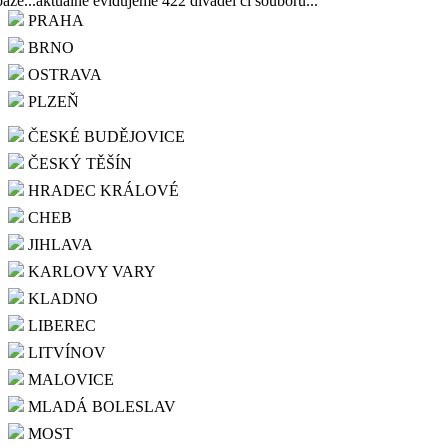
báze...aktuálně evidujeme 422 divadel či souborů...
PRAHA
BRNO
OSTRAVA
PLZEŇ
ČESKÉ BUDĚJOVICE
ČESKÝ TĚŠÍN
HRADEC KRÁLOVÉ
CHEB
JIHLAVA
KARLOVY VARY
KLADNO
LIBEREC
LITVÍNOV
MALOVICE
MLADÁ BOLESLAV
MOST