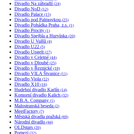
Divadlo Na zábradlí
(24)
Divadlo NoD
(12)
Divadlo Palace
(15)
Divadlo pod Palmovkou
(25)
Divadlo Pohádka Praha, z.s.
(1)
Divadlo Procity
(1)
Divadlo Spejbla a Hurvínka
(20)
Divadlo U Valšů
(4)
Divadlo U22
(5)
Divadlo Ungelt
(27)
Divadlo v Celetné
(44)
Divadlo v Dlouhé
(25)
Divadlo v Řeznické
(18)
Divadlo VILA Štvanice
(11)
Divadlo Viola
(22)
Divadlo X10
(16)
Hudební divadlo Karlín
(14)
Komorní divadlo Kalich
(32)
M.B.A. Company
(1)
Malostranská beseda
(2)
MeetFactory
(7)
Městská divadla pražská
(69)
Národní divadlo
(44)
OLDstars
(20)
Pomezí
(32)