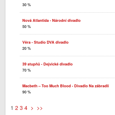
30 %
Nová Atlantida - Národní divadlo
50 %
Věra - Studio DVA divadlo
20 %
39 stupňů - Dejvické divadlo
70 %
Macbeth – Too Much Blood - Divadlo Na zábradlí
90 %
1
2
3
4
>
>>