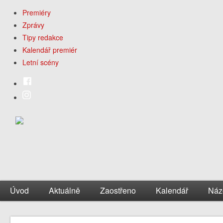
Premiéry
Zprávy
Tipy redakce
Kalendář premiér
Letní scény
Úvod
Aktuálně
Zaostřeno
Kalendář
Náz