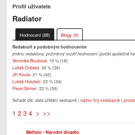
Profil uživatele
Radiator
Hodnocení (88)
Blogy (0)
Redaktoři s podobným hodnocením
jméno redaktora: průměrný rozdíl hodnocení (počet společně h
Veronika Boušová
: 19 % (18)
Lukáš Dubský
: 20 % (36)
Jiří Koula
: 21 % (42)
Lukáš Holubec
: 22 % (34)
Pavel Širmer
: 22 % (59)
Seřadit dle: data přidání sestupně |
názvu hry vzestupně
|
proce
1
2
3
4
>
>>
Mefisto - Národní divadlo