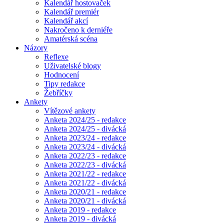
Kalendář hostovaček
Kalendář premiér
Kalendář akcí
Nakročeno k derniéře
Amatérská scéna
Názory
Reflexe
Uživatelské blogy
Hodnocení
Tipy redakce
Žebříčky
Ankety
Vítězové ankety
Anketa 2024/25 - redakce
Anketa 2024/25 - divácká
Anketa 2023/24 - redakce
Anketa 2023/24 - divácká
Anketa 2022/23 - redakce
Anketa 2022/23 - divácká
Anketa 2021/22 - redakce
Anketa 2021/22 - divácká
Anketa 2020/21 - redakce
Anketa 2020/21 - divácká
Anketa 2019 - redakce
Anketa 2019 - divácká