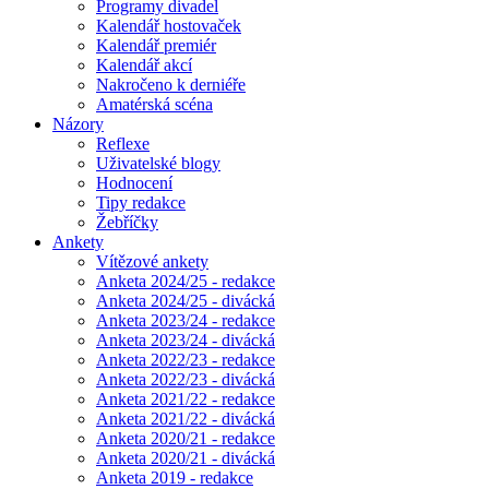
Programy divadel
Kalendář hostovaček
Kalendář premiér
Kalendář akcí
Nakročeno k derniéře
Amatérská scéna
Názory
Reflexe
Uživatelské blogy
Hodnocení
Tipy redakce
Žebříčky
Ankety
Vítězové ankety
Anketa 2024/25 - redakce
Anketa 2024/25 - divácká
Anketa 2023/24 - redakce
Anketa 2023/24 - divácká
Anketa 2022/23 - redakce
Anketa 2022/23 - divácká
Anketa 2021/22 - redakce
Anketa 2021/22 - divácká
Anketa 2020/21 - redakce
Anketa 2020/21 - divácká
Anketa 2019 - redakce