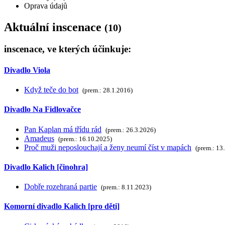
Oprava údajů
Aktuální inscenace
(10)
inscenace, ve kterých účinkuje:
Divadlo Viola
Když teče do bot
(prem.: 28.1.2016)
Divadlo Na Fidlovačce
Pan Kaplan má třídu rád
(prem.: 26.3.2026)
Amadeus
(prem.: 16.10.2025)
Proč muži neposlouchají a ženy neumí číst v mapách
(prem.: 13
Divadlo Kalich [činohra]
Dobře rozehraná partie
(prem.: 8.11.2023)
Komorní divadlo Kalich [pro děti]