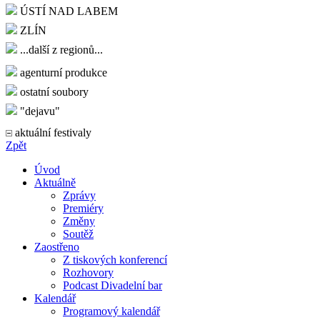
ÚSTÍ NAD LABEM
ZLÍN
...další z regionů...
agenturní produkce
ostatní soubory
"dejavu"
aktuální festivaly
Zpět
Úvod
Aktuálně
Zprávy
Premiéry
Změny
Soutěž
Zaostřeno
Z tiskových konferencí
Rozhovory
Podcast Divadelní bar
Kalendář
Programový kalendář