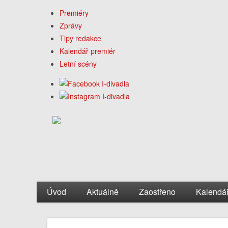
Premiéry
Zprávy
Tipy redakce
Kalendář premiér
Letní scény
Úvod
Aktuálně
Zaostřeno
Kalendá