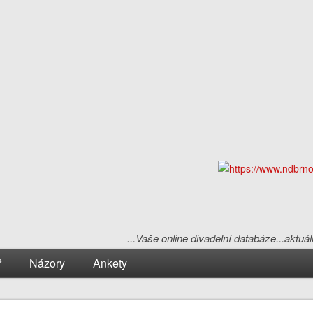
...Vaše online divadelní databáze...aktuá
ř
Názory
Ankety