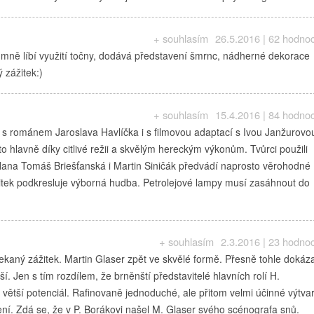
+ souhlasím
26.5.2016 | 62 hodno
 mně líbí využití točny, dodává představení šmrnc, nádherné dekorace
 zážitek:)
+ souhlasím
15.4.2016 | 84 hodno
 s románem Jaroslava Havlíčka i s filmovou adaptací s Ivou Janžurovo
o hlavně díky citlivé režii a skvělým hereckým výkonům. Tvůrci použili
. Hana Tomáš Briešťanská i Martin Siničák předvádí naprosto věrohodné
tek podkresluje výborná hudba. Petrolejové lampy musí zasáhnout do
+ souhlasím
2.3.2016 | 23 hodno
aný zážitek. Martin Glaser zpět ve skvělé formě. Přesně tohle dokáza
í. Jen s tím rozdílem, že brněnští představitelé hlavních rolí H.
ětší potenciál. Rafinovaně jednoduché, ale přitom velmi účinné výtva
ení. Zdá se, že v P. Borákovi našel M. Glaser svého scénografa snů.