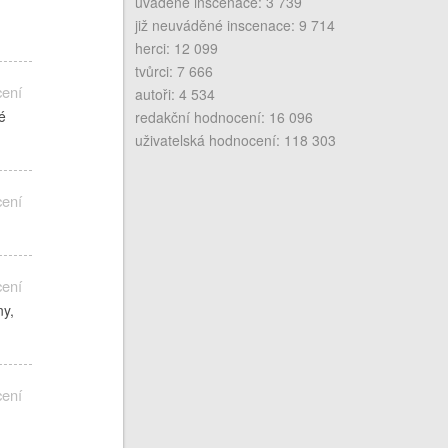
uváděné inscenace: 3 739
již neuváděné inscenace: 9 714
herci: 12 099
tvůrci: 7 666
cení
autoři: 4 534
é
redakční hodnocení: 16 096
uživatelská hodnocení: 118 303
cení
cení
ny,
cení