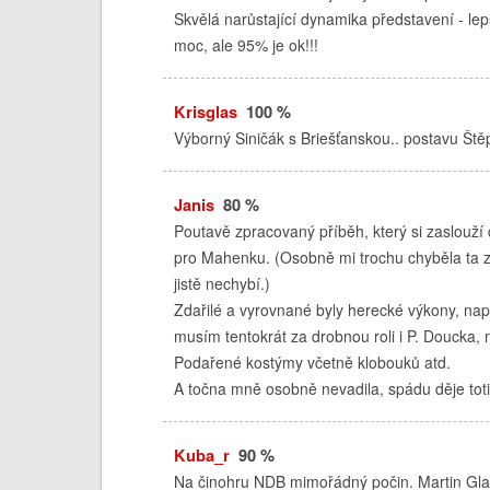
Skvělá narůstající dynamika představení - lepš
moc, ale 95% je ok!!!
Krisglas
100 %
Výborný Siničák s Briešťanskou.. postavu Štěp
Janis
80 %
Poutavě zpracovaný příběh, který si zaslouží
pro Mahenku. (Osobně mi trochu chyběla ta z
jistě nechybí.)
Zdařilé a vyrovnané byly herecké výkony, např
musím tentokrát za drobnou roli i P. Doucka,
Podařené kostýmy včetně klobouků atd.
A točna mně osobně nevadila, spádu děje toti
Kuba_r
90 %
Na činohru NDB mimořádný počin. Martin Glaser