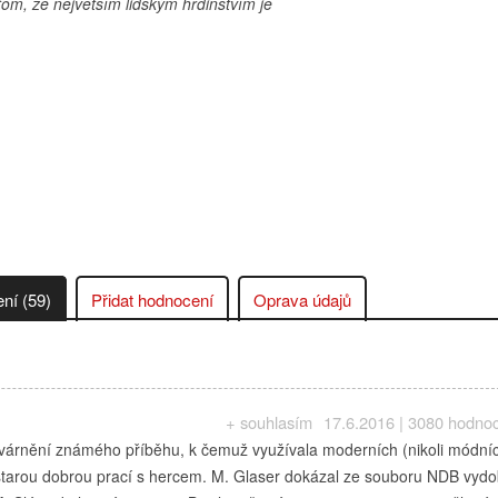
 tom, že největším lidským hrdinstvím je
ní (59)
Přidat hodnocení
Oprava údajů
+ souhlasím
17.6.2016 | 3080 hodno
ztvárnění známého příběhu, k čemuž využívala moderních (nikoli módní
tarou dobrou prací s hercem. M. Glaser dokázal ze souboru NDB vydo