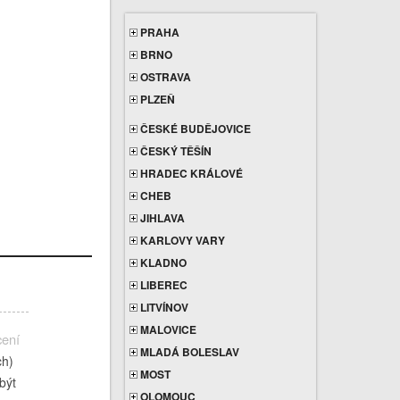
PRAHA
BRNO
OSTRAVA
PLZEŇ
ČESKÉ BUDĚJOVICE
ČESKÝ TĚŠÍN
HRADEC KRÁLOVÉ
CHEB
JIHLAVA
KARLOVY VARY
KLADNO
LIBEREC
LITVÍNOV
MALOVICE
cení
MLADÁ BOLESLAV
ch)
MOST
být
OLOMOUC