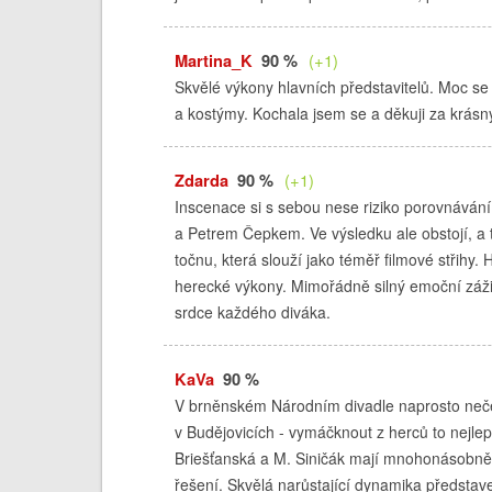
Martina_K
90 %
(+1)
Skvělé výkony hlavních představitelů. Moc se
a kostýmy. Kochala jsem se a děkuji za krásný
Zdarda
90 %
(+1)
Inscenace si s sebou nese riziko porovnávání
a Petrem Čepkem. Ve výsledku ale obstojí, a t
točnu, která slouží jako téměř filmové střihy
herecké výkony. Mimořádně silný emoční záži
srdce každého diváka.
KaVa
90 %
V brněnském Národním divadle naprosto neček
v Budějovicích - vymáčknout z herců to nejlepš
Briešťanská a M. Siničák mají mnohonásobně v
řešení. Skvělá narůstající dynamika představ