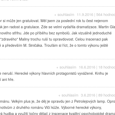
+ souhlasím
11.9.2016 | 564 hodno
r si může jen gratulovat. Měl jsem za poslední rok tu čest nejenom
k jen radost a gratulace. Zde se velmi vydařila dramatizace. Martin Gl
ilmového střihu. Jde po příběhu bez symbolů. Jak vizuálně jednoduché
 "zdravého" Maliny trochu ruší tu opravdovost. Celou inscenaci pak
 a především M. Siničáka. Troufám si říct, že o tomto výkonu ještě
+ souhlasím
16.6.2016 | 18 hodno
 neruší. Herecké výkony hlavních protagonistů vyvážené. Knihu je
 ani hře.
+ souhlasím
3.6.2016 | 89 hodno
ománu. Velkým plus je, že děj je opravdu jen z Petrolejových lamp. Opro
motivům z druhého románu Vlčí kůže. Výborné herecké výkony,
hudba a využití točny dělají z inscenace kvalitní psychologické dram