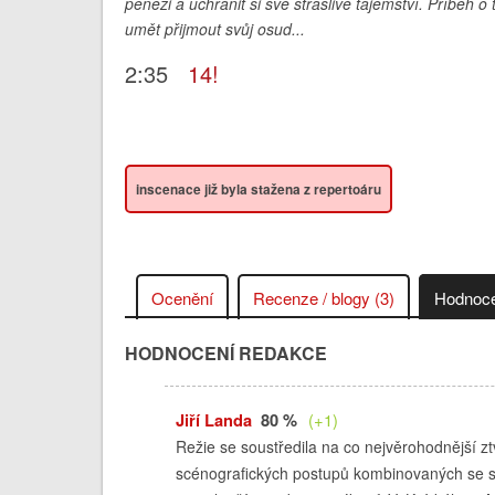
penězi a uchránit si své strašlivé tajemství. Příběh o
umět přijmout svůj osud...
2:35
14!
inscenace již byla stažena z repertoáru
Ocenění
Recenze / blogy (3)
Hodnoce
HODNOCENÍ REDAKCE
Jiří Landa
80 %
(+1)
Režie se soustředila na co nejvěrohodnější 
scénografických postupů kombinovaných se s