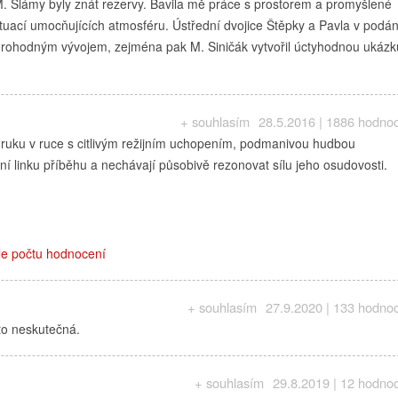
 M. Slámy byly znát rezervy. Bavila mě práce s prostorem a promyšlené
situací umocňujících atmosféru. Ústřední dvojice Štěpky a Pavla v podán
ěrohodným vývojem, zejména pak M. Siničák vytvořil úctyhodnou ukázk
+ souhlasím
28.5.2016 | 1886 hodno
u ruku v ruce s citlivým režijním uchopením, podmanivou hudbou
í linku příběhu a nechávají působivě rezonovat sílu jeho osudovosti.
le počtu hodnocení
+ souhlasím
27.9.2020 | 133 hodno
to neskutečná.
+ souhlasím
29.8.2019 | 12 hodno