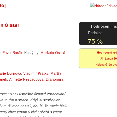
lo]
in Glaser
Hodnocení in
Redakce
75 %
a:
Pavel Borák
. Kostýmy:
Markéta Oslzlá-
Hodnocení re
Jiří Landa
80
Helena Grégrov
arie Durnová
,
Vladimír Krátký
,
Martin
ánek
,
Annette Nesvadbová
,
Drahomíra
..
oce 1971 i úspěšné filmové zpracování.
á touha a strach. Když si sestřenice
y muži moc nestáli, doufá, že najde lásku,
erý chce jenom v klidu přežít s jejími