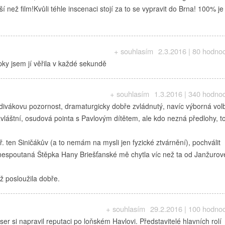
í než film!Kvůli téhle inscenaci stojí za to se vypravit do Brna! 100% je
+ souhlasím
2.3.2016 | 80 hodno
ky jsem jí věřila v každé sekundě
+ souhlasím
1.3.2016 | 340 hodno
 divákovu pozornost, dramaturgicky dobře zvládnutý, navíc výborná vol
vláštní, osudová pointa s Pavlovým dítětem, ale kdo nezná předlohy, 
. ten Siničákův (a to nemám na mysli jen fyzické ztvárnění), pochválit
 nespoutaná Štěpka Hany Briešťanské mě chytla víc než ta od Janžurov
ž posloužila dobře.
+ souhlasím
29.2.2016 | 100 hodno
 si napravil reputaci po loňském Havlovi. Představitelé hlavních rolí