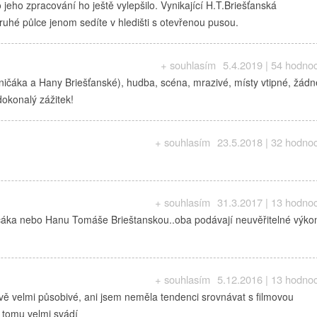
o jeho zpracování ho ještě vylepšilo. Vynikající H.T.Briešťanská
ruhé půlce jenom sedíte v hledišti s otevřenou pusou.
+ souhlasím
5.4.2019 | 54 hodno
ničáka a Hany Briešťanské), hudba, scéna, mrazivé, místy vtipné, žádn
dokonalý zážitek!
+ souhlasím
23.5.2018 | 32 hodno
+ souhlasím
31.3.2017 | 13 hodno
iničáka nebo Hanu Tomáše Brieštanskou..oba podávají neuvěřitelné výko
+ souhlasím
5.12.2016 | 13 hodno
vě velmi působivé, ani jsem neměla tendenci srovnávat s filmovou
 tomu velmi svádí