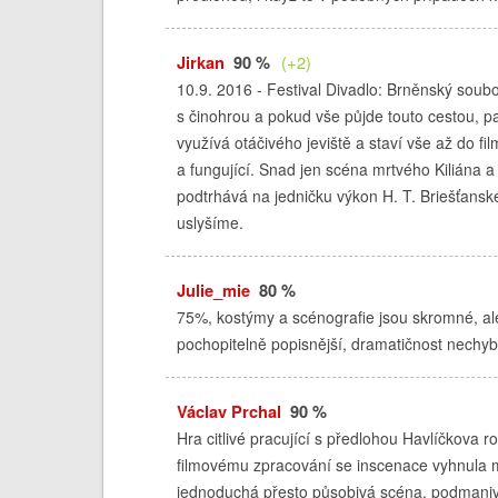
Jirkan
90 %
(+2)
10.9. 2016 - Festival Divadlo: Brněnský soubo
s činohrou a pokud vše půjde touto cestou, pa
využívá otáčivého jeviště a staví vše až do f
a fungující. Snad jen scéna mrtvého Kiliána a
podtrhává na jedničku výkon H. T. Briešťanské
uslyšíme.
Julie_mie
80 %
75%, kostýmy a scénografie jsou skromné, ale
pochopitelně popisnější, dramatičnost nechybí
Václav Prchal
90 %
Hra citlivé pracující s předlohou Havlíčkova r
filmovému zpracování se inscenace vyhnula 
jednoduchá přesto působivá scéna, podmanivá 