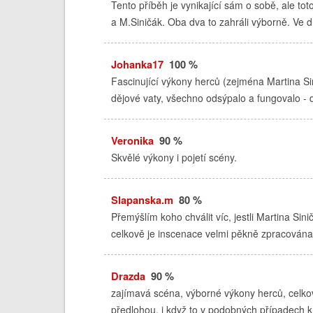
Tento příběh je vynikající sám o sobě, ale tot
a M.Siničák. Oba dva to zahráli výborně. Ve d
Johanka17
100 %
Fascinující výkony herců (zejména Martina Si
dějové vaty, všechno odsýpalo a fungovalo - 
Veronika
90 %
Skvělé výkony i pojetí scény.
Slapanska.m
80 %
Přemýšlím koho chválit víc, jestli Martina S
celkově je inscenace velmi pěkně zpracována
Drazda
90 %
zajímavá scéna, výborné výkony herců, celko
předlohou, i když to v podobných případech k