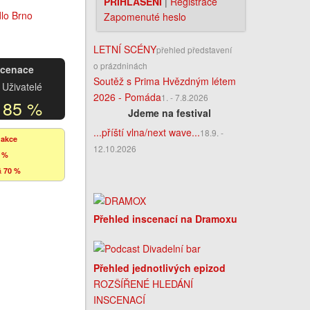
PŘIHLÁŠENÍ
|
Registrace
Zapomenuté heslo
LETNÍ SCÉNY
přehled představení
o prázdninách
scenace
Soutěž s Prima Hvězdným létem
Uživatelé
2026 - Pomáda
1. - 7.8.2026
85 %
Jdeme na festival
...příští vlna/next wave...
18.9. -
dakce
12.10.2026
 %
á
70 %
Přehled inscenací na Dramoxu
Přehled jednotlivých epizod
ROZŠÍŘENÉ HLEDÁNÍ
INSCENACÍ