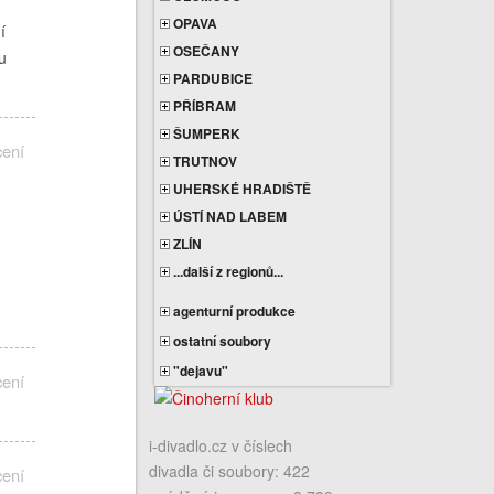
OPAVA
í
OSEČANY
u
PARDUBICE
PŘÍBRAM
ŠUMPERK
cení
TRUTNOV
UHERSKÉ HRADIŠTĚ
ÚSTÍ NAD LABEM
ZLÍN
...další z regionů...
agenturní produkce
ostatní soubory
"dejavu"
cení
i-divadlo.cz v číslech
divadla či soubory: 422
cení