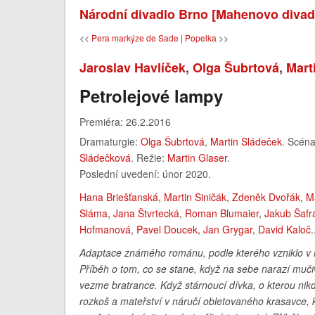
Národní divadlo Brno [Mahenovo divad
<<
Pera markýze de Sade
|
Popelka
>>
Jaroslav Havlíček
,
Olga Šubrtová
,
Mart
Petrolejové lampy
Premiéra: 26.2.2016
Dramaturgie:
Olga Šubrtová
,
Martin Sládeček
. Scén
Sládečková
. Režie:
Martin Glaser
.
Poslední uvedení: únor 2020.
Hana Briešťanská
,
Martin Siničák
,
Zdeněk Dvořák
,
M
Sláma
,
Jana Štvrtecká
,
Roman Blumaier
,
Jakub Šafr
Hofmanová
,
Pavel Doucek
,
Jan Grygar
,
David Kaloč
.
Adaptace známého románu, podle kterého vzniklo v r
Příběh o tom, co se stane, když na sebe narazí mučiv
vezme bratrance. Když stárnoucí dívka, o kterou nikd
rozkoš a mateřství v náručí obletovaného krasavce, kt