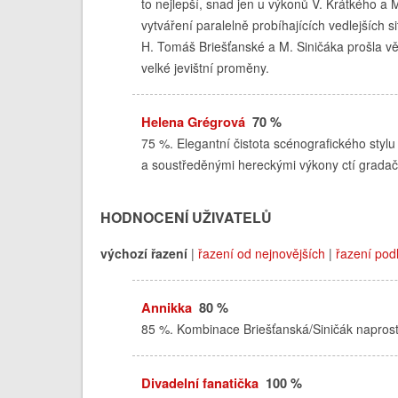
to nejlepší, snad jen u výkonů V. Krátkého a
vytváření paralelně probíhajících vedlejších 
H. Tomáš Briešťanské a M. Siničáka prošla v
velké jevištní proměny.
Helena Grégrová
70 %
75 %. Elegantní čistota scénografického styl
a soustředěnými hereckými výkony ctí gradačn
HODNOCENÍ UŽIVATELŮ
výchozí řazení
|
řazení od nejnovějších
|
řazení pod
Annikka
80 %
85 %. Kombinace Briešťanská/Siničák napros
Divadelní fanatička
100 %