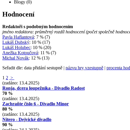
Blogy (0)
Hodnocení
Redaktoři s podobným hodnocením
jméno redaktora: průměrný rozdíl hodnocení (počet společně hodnoc
Pavla Haflantová
: 7 % (7)
Lukáš Dubský
: 10 % (17)
Lukáš Holubec
: 10 % (20)
Anežka Kotoučová
: 11 % (7)
Michal Novák
: 12 % (13)
Seřadit dle: data přidání sestupně |
názvu hry vzestupně
|
procenta hod
1
2
>
(zadáno: 13.4.2025)
Ronja, dcera loupežníka - Divadlo Radost
70 %
(zadáno: 13.4.2025)
Zachraňte číslo 6 - Divadlo Minor
80 %
(zadáno: 13.4.2025)
Nitero - Dejvické divadlo
90 %
(zadáno: 24.1.2025)