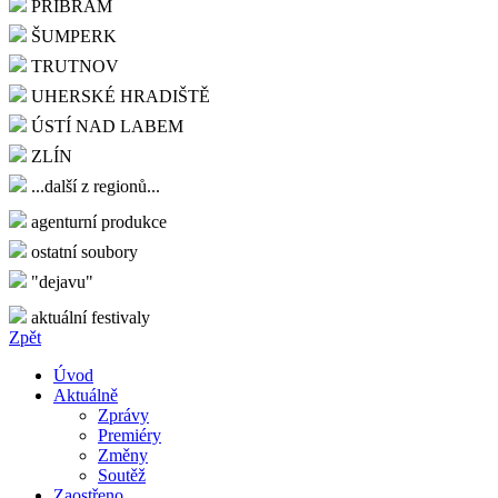
PŘÍBRAM
ŠUMPERK
TRUTNOV
UHERSKÉ HRADIŠTĚ
ÚSTÍ NAD LABEM
ZLÍN
...další z regionů...
agenturní produkce
ostatní soubory
"dejavu"
aktuální festivaly
Zpět
Úvod
Aktuálně
Zprávy
Premiéry
Změny
Soutěž
Zaostřeno