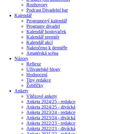
Rozhovory
Podcast Divadelní bar
Kalendář
Programový kalendář
Programy divadel
Kalendář hostovaček
Kalendář premiér
Kalendář akcí
Nakročeno k derniéře
Amatérská scéna
Názory
Reflexe
Uživatelské blogy
Hodnocení
Tipy redakce
Žebříčky
Ankety
Vítězové ankety
Anketa 2024/25 - redakce
Anketa 2024/25 - divácká
Anketa 2023/24 - redakce
Anketa 2023/24 - divácká
Anketa 2022/23 - redakce
Anketa 2022/23 - divácká
Anketa 2021/22 - redakce