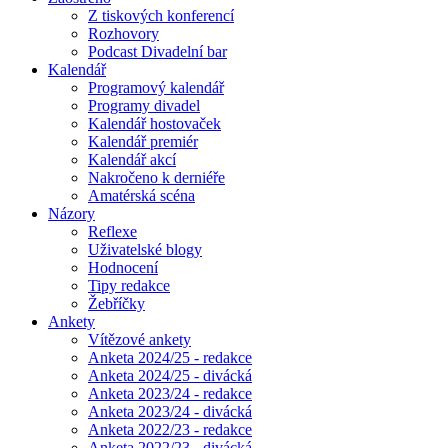
Z tiskových konferencí
Rozhovory
Podcast Divadelní bar
Kalendář
Programový kalendář
Programy divadel
Kalendář hostovaček
Kalendář premiér
Kalendář akcí
Nakročeno k derniéře
Amatérská scéna
Názory
Reflexe
Uživatelské blogy
Hodnocení
Tipy redakce
Žebříčky
Ankety
Vítězové ankety
Anketa 2024/25 - redakce
Anketa 2024/25 - divácká
Anketa 2023/24 - redakce
Anketa 2023/24 - divácká
Anketa 2022/23 - redakce
Anketa 2022/23 - divácká