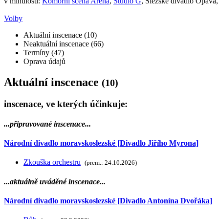
v minulosti:
Komorní scéna Aréna
,
Studio G
, Slezské divadlo Opava,
Volby
Aktuální inscenace (10)
Neaktuální inscenace (66)
Termíny (47)
Oprava údajů
Aktuální inscenace
(10)
inscenace, ve kterých účinkuje:
...připravované inscenace...
Národní divadlo moravskoslezské [Divadlo Jiřího Myrona]
Zkouška orchestru
(prem.: 24.10.2026)
...aktuálně uváděné inscenace...
Národní divadlo moravskoslezské [Divadlo Antonína Dvořáka]