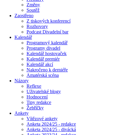
Změny
Soutěž
Zaostřeno
Z tiskových konferencí
Rozhovory
Podcast Divadelní bar
Kalendář
Programový kalendář
Programy divadel
Kalendář hostovaček
Kalendář premiér
Kalendář akcí
Nakročeno k derniéře
Amatérská scéna
Názory
Reflexe
Uživatelské blogy
Hodnocení
Tipy redakce
Žebříčky
Ankety
Vítězové ankety
Anketa 2024/25 - redakce
Anketa 2024/25 - divácká
Anketa 2023/24 - redakce