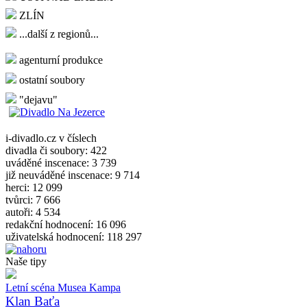
ZLÍN
...další z regionů...
agenturní produkce
ostatní soubory
"dejavu"
i-divadlo.cz v číslech
divadla či soubory: 422
uváděné inscenace: 3 739
již neuváděné inscenace: 9 714
herci: 12 099
tvůrci: 7 666
autoři: 4 534
redakční hodnocení: 16 096
uživatelská hodnocení: 118 297
Naše tipy
Letní scéna Musea Kampa
Klan Baťa