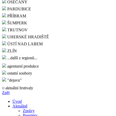
OSEČANY
PARDUBICE
PŘÍBRAM
ŠUMPERK
TRUTNOV
UHERSKÉ HRADIŠTĚ
ÚSTÍ NAD LABEM
ZLÍN
...další z regionů...
agenturní produkce
ostatní soubory
"dejavu"
aktuální festivaly
Zpět
Úvod
Aktuálně
Zprávy
Premiéry