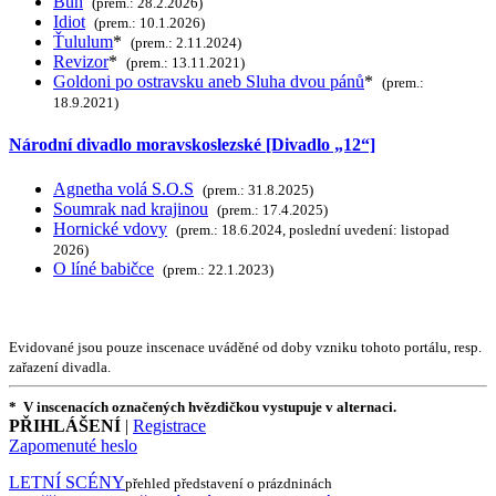
Bůh
(prem.: 28.2.2026)
Idiot
(prem.: 10.1.2026)
Ťululum
*
(prem.: 2.11.2024)
Revizor
*
(prem.: 13.11.2021)
Goldoni po ostravsku aneb Sluha dvou pánů
*
(prem.:
18.9.2021)
Národní divadlo moravskoslezské [Divadlo „12“]
Agnetha volá S.O.S
(prem.: 31.8.2025)
Soumrak nad krajinou
(prem.: 17.4.2025)
Hornické vdovy
(prem.: 18.6.2024, poslední uvedení: listopad
2026)
O líné babičce
(prem.: 22.1.2023)
Evidované jsou pouze inscenace uváděné od doby vzniku tohoto portálu, resp.
zařazení divadla.
* V inscenacích označených hvězdičkou vystupuje v alternaci.
PŘIHLÁŠENÍ
|
Registrace
Zapomenuté heslo
LETNÍ SCÉNY
přehled představení o prázdninách