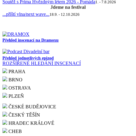
Soutěž s Prima Hvězdným létem 2026 - Pomáda
1. - 7.8.2026
Jdeme na festival
...příští vlna/next wave...
18.9. - 12.10.2026
Přehled inscenací na Dramoxu
Přehled jednotlivých epizod
ROZŠÍŘENÉ HLEDÁNÍ INSCENACÍ
PRAHA
BRNO
OSTRAVA
PLZEŇ
ČESKÉ BUDĚJOVICE
ČESKÝ TĚŠÍN
HRADEC KRÁLOVÉ
CHEB