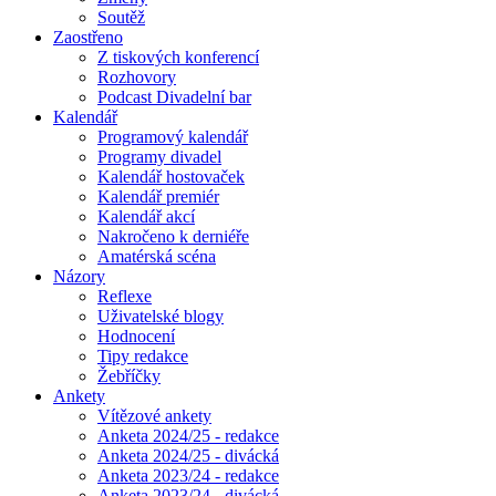
Soutěž
Zaostřeno
Z tiskových konferencí
Rozhovory
Podcast Divadelní bar
Kalendář
Programový kalendář
Programy divadel
Kalendář hostovaček
Kalendář premiér
Kalendář akcí
Nakročeno k derniéře
Amatérská scéna
Názory
Reflexe
Uživatelské blogy
Hodnocení
Tipy redakce
Žebříčky
Ankety
Vítězové ankety
Anketa 2024/25 - redakce
Anketa 2024/25 - divácká
Anketa 2023/24 - redakce
Anketa 2023/24 - divácká