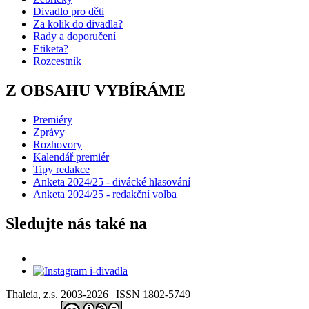
Divadlo pro děti
Za kolik do divadla?
Rady a doporučení
Etiketa?
Rozcestník
Z OBSAHU VYBÍRÁME
Premiéry
Zprávy
Rozhovory
Kalendář premiér
Tipy redakce
Anketa 2024/25 - divácké hlasování
Anketa 2024/25 - redakční volba
Sledujte nás také na
Thaleia, z.s. 2003-2026 | ISSN 1802-5749