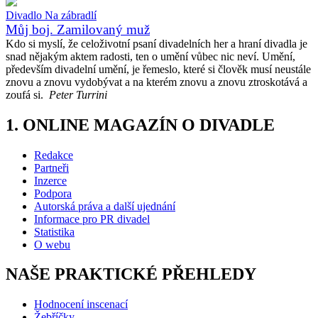
Divadlo Na zábradlí
Můj boj. Zamilovaný muž
Kdo si myslí, že celoživotní psaní divadelních her a hraní divadla je
snad nějakým aktem radosti, ten o umění vůbec nic neví. Umění,
především divadelní umění, je řemeslo, které si člověk musí neustále
znovu a znovu vydobývat a na kterém znovu a znovu ztroskotává a
zoufá si.
Peter Turrini
1. ONLINE MAGAZÍN O DIVADLE
Redakce
Partneři
Inzerce
Podpora
Autorská práva a další ujednání
Informace pro PR divadel
Statistika
O webu
NAŠE PRAKTICKÉ PŘEHLEDY
Hodnocení inscenací
Žebříčky