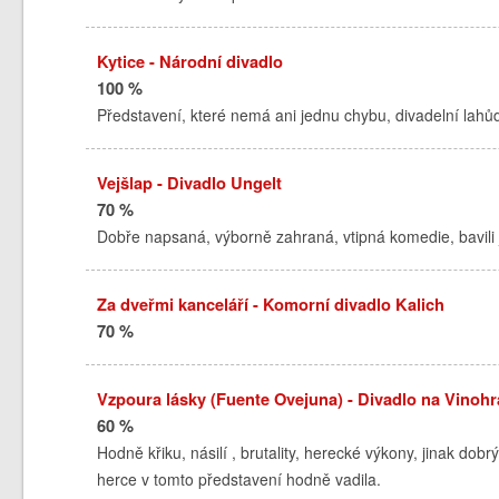
Kytice - Národní divadlo
100 %
Představení, které nemá ani jednu chybu, divadelní lahůdk
Vejšlap - Divadlo Ungelt
70 %
Dobře napsaná, výborně zahraná, vtipná komedie, bavili 
Za dveřmi kanceláří - Komorní divadlo Kalich
70 %
Vzpoura lásky (Fuente Ovejuna) - Divadlo na Vinoh
60 %
Hodně křiku, násilí , brutality, herecké výkony, jinak dobr
herce v tomto představení hodně vadila.