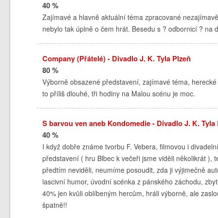
40 %
Zajímavé a hlavně aktuální téma zpracované nezajímavě,
nebylo tak úplně o čem hrát. Besedu s ? odbornicí ? na d
Company (Přátelé) - Divadlo J. K. Tyla Plzeň
80 %
Výborně obsazené představení, zajímavé téma, herecké i 
to příliš dlouhé, tři hodiny na Malou scénu je moc.
S barvou ven aneb Kondomedie - Divadlo J. K. Tyla 
40 %
I když dobře známe tvorbu F. Vebera, filmovou i divadelní
představení ( hru Blbec k večeři jsme viděli několikrát ), 
předtím neviděli, neumíme posoudit, zda ji výjimečně aut
lascivní humor, úvodní scénka z pánského záchodu, zbyteč
40% jen kvůli oblíbeným hercům, hráli výborně, ale zaslouži
špatně!!