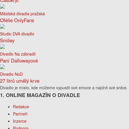
Časokryt
Městská divadla pražská
Ofélie OnlyFans
Studio DVA divadlo
Smiley
Divadlo Na zábradlí
Paní Dallowayová
Divadlo NoD
27 litrů umělý krve
Divadlo je místo, kde můžeme vypustit své emoce a naplnit své srdce.
1. ONLINE MAGAZÍN O DIVADLE
Redakce
Partneři
Inzerce
Podpora