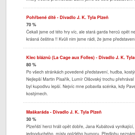
Pohřbené dítě - Divadlo J. K. Tyla Plzeň
70 %
Čekali jsme od této hry víc, ale stará garda herců opět ne
krásná čeština !! Kvůli nim jsme rádi, že jsme představení 
Klec bláznů (La Cage aux Folles) - Divadlo J. K. Tyla
80 %
Po všech stránkách povedené představení, hudba, kostýmy
Nejlepší Martin Písařík, Lumír Olšovský trochu přehrával 
byl kupodivu lepší. Nejvíc mne pobavila scénka, kdy Pave
kostýmech.
Maškaráda - Divadlo J. K. Tyla Plzeň
30 %
Plzeňští herci hráli opět dobře, Jana Kubátová vynikající,
jednoduchého, místy oplzlého humoru. Předlohu neznáme