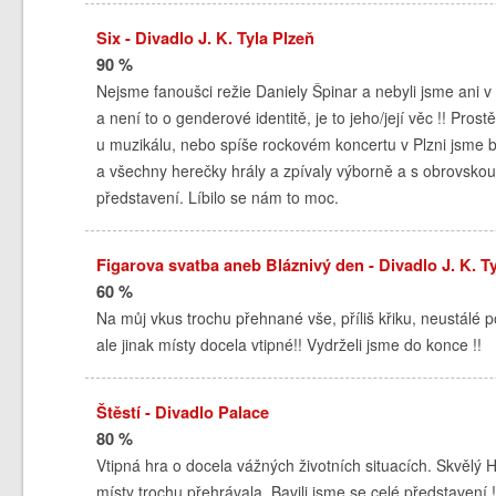
Six - Divadlo J. K. Tyla Plzeň
90 %
Nejsme fanoušci režie Daniely Špinar a nebyli jsme ani v
a není to o genderové identitě, je to jeho/její věc !! Pros
u muzikálu, nebo spíše rockovém koncertu v Plzni jsme by
a všechny herečky hrály a zpívaly výborně a s obrovskou 
představení. Líbilo se nám to moc.
Figarova svatba aneb Bláznivý den - Divadlo J. K. Ty
60 %
Na můj vkus trochu přehnané vše, příliš křiku, neustálé
ale jinak místy docela vtipné!! Vydrželi jsme do konce !!
Štěstí - Divadlo Palace
80 %
Vtipná hra o docela vážných životních situacích. Skvělý
místy trochu přehrávala. Bavili jsme se celé představení !