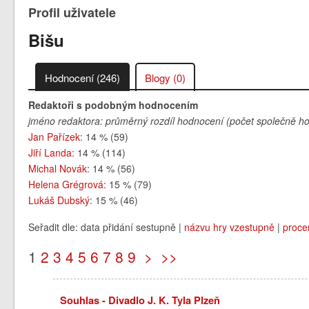
Profil uživatele
Bišu
Hodnocení (246)
Blogy (0)
Redaktoři s podobným hodnocením
jméno redaktora: průměrný rozdíl hodnocení (počet společně h
Jan Pařízek
: 14 % (59)
Jiří Landa
: 14 % (114)
Michal Novák
: 14 % (56)
Helena Grégrová
: 15 % (79)
Lukáš Dubský
: 15 % (46)
Seřadit dle: data přidání sestupně |
názvu hry vzestupně
|
proce
1
2
3
4
5
6
7
8
9
>
>>
Souhlas - Divadlo J. K. Tyla Plzeň