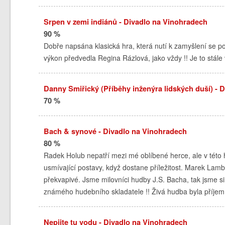
Srpen v zemi indiánů - Divadlo na Vinohradech
90 %
Dobře napsána klasická hra, která nutí k zamyšlení se po
výkon předvedla Regina Rázlová, jako vždy !! Je to stále v
Danny Smiřický (Příběhy inženýra lidských duší) - 
70 %
Bach & synové - Divadlo na Vinohradech
80 %
Radek Holub nepatří mezi mé oblíbené herce, ale v této hře 
usmívající postavy, když dostane příležitost. Marek Lambo
překvapivé. Jsme milovníci hudby J.S. Bacha, tak jsme si 
známého hudebního skladatele !! Živá hudba byla příje
Nepijte tu vodu - Divadlo na Vinohradech