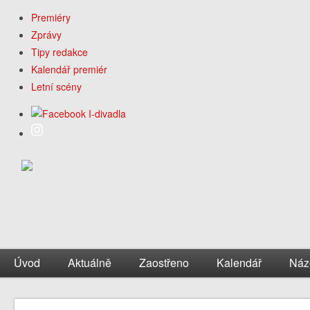
Premiéry
Zprávy
Tipy redakce
Kalendář premiér
Letní scény
Úvod
Aktuálně
Zaostřeno
Kalendář
Náz