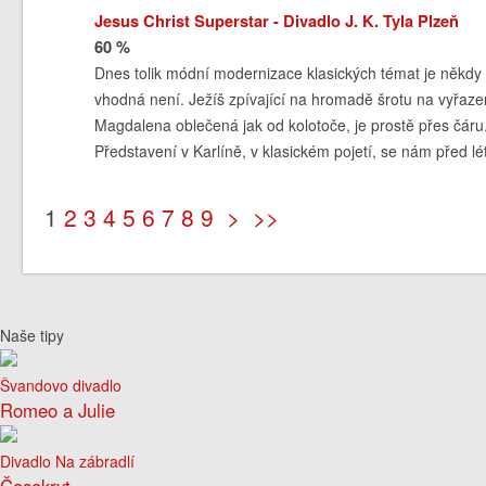
Jesus Christ Superstar - Divadlo J. K. Tyla Plzeň
60 %
Dnes tolik módní modernizace klasických témat je někdy 
vhodná není. Ježíš zpívající na hromadě šrotu na vyřazené
Magdalena oblečená jak od kolotoče, je prostě přes čáru
Představení v Karlíně, v klasickém pojetí, se nám před lé
1
2
3
4
5
6
7
8
9
>
>>
Naše tipy
Švandovo divadlo
Romeo a Julie
Divadlo Na zábradlí