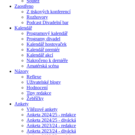
Soutěž
Zaostřeno
Z tiskových konferencí
Rozhovory
Podcast Divadelní bar
Kalendář
Programový kalendář
Programy divadel
Kalendář hostovaček
Kalendář premiér
Kalendář akcí
Nakročeno k derniéře
Amatérská scéna
Názory
Reflexe
Uživatelské blogy
Hodnocení
Tipy redakce
Žebříčky
Ankety
Vítězové ankety
Anketa 2024/25 - redakce
Anketa 2024/25 - divácká
Anketa 2023/24 - redakce
Anketa 2023/24 - divácká