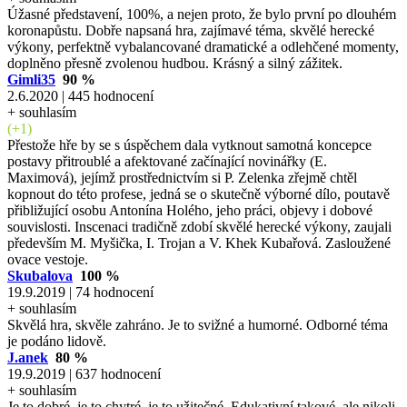
Úžasné představení, 100%, a nejen proto, že bylo první po dlouhém
koronapůstu. Dobře napsaná hra, zajímavé téma, skvělé herecké
výkony, perfektně vybalancované dramatické a odlehčené momenty,
doplněno přesně zvolenou hudbou. Krásný a silný zážitek.
Gimli35
90 %
2.6.2020 | 445 hodnocení
+ souhlasím
(+1)
Přestože hře by se s úspěchem dala vytknout samotná koncepce
postavy přitroublé a afektované začínající novinářky (E.
Maximová), jejímž prostřednictvím si P. Zelenka zřejmě chtěl
kopnout do této profese, jedná se o skutečně výborné dílo, poutavě
přibližující osobu Antonína Holého, jeho práci, objevy i dobové
souvislosti. Inscenaci tradičně zdobí skvělé herecké výkony, zaujali
především M. Myšička, I. Trojan a V. Khek Kubařová. Zasloužené
ovace vestoje.
Skubalova
100 %
19.9.2019 | 74 hodnocení
+ souhlasím
Skvělá hra, skvěle zahráno. Je to svižné a humorné. Odborné téma
je podáno lidově.
J.anek
80 %
19.9.2019 | 637 hodnocení
+ souhlasím
Je to dobré, je to chytré, je to užitečné. Edukativní takové, ale nikoli