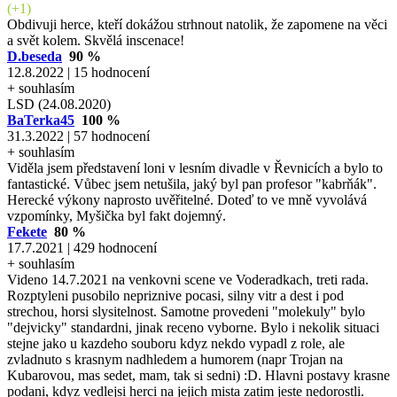
(+1)
Obdivuji herce, kteří dokážou strhnout natolik, že zapomene na věci
a svět kolem. Skvělá inscenace!
D.beseda
90 %
12.8.2022 | 15 hodnocení
+ souhlasím
LSD (24.08.2020)
BaTerka45
100 %
31.3.2022 | 57 hodnocení
+ souhlasím
Viděla jsem představení loni v lesním divadle v Řevnicích a bylo to
fantastické. Vůbec jsem netušila, jaký byl pan profesor "kabrňák".
Herecké výkony naprosto uvěřitelné. Doteď to ve mně vyvolává
vzpomínky, Myšička byl fakt dojemný.
Fekete
80 %
17.7.2021 | 429 hodnocení
+ souhlasím
Videno 14.7.2021 na venkovni scene ve Voderadkach, treti rada.
Rozptyleni pusobilo nepriznive pocasi, silny vitr a dest i pod
strechou, horsi slysitelnost. Samotne provedeni "molekuly" bylo
"dejvicky" standardni, jinak receno vyborne. Bylo i nekolik situaci
stejne jako u kazdeho souboru kdyz nekdo vypadl z role, ale
zvladnuto s krasnym nadhledem a humorem (napr Trojan na
Kubarovou, mas sedet, mam, tak si sedni) :D. Hlavni postavy krasne
podani, kdyz vedlejsi herci na jejich mista zatim jeste nedorostli.