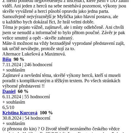
Z mého pohledu nejpovedenější z inscenací, které jsem v DD zatím
viděl. Ani jeden z herců na sebe nestrhává pozornost, výkony jsou
skvěle vyvážené a herci působí opravdu jako jedna parta.
Samozřejmě nejvýraznější je Myšička jako hlavní postava, ale
u každého bych dokázal říct, že hrál velmi dobře.
Téma je pojato vážně, zajímavě, ale i místy odlehčeně. Ani chvíli
jsem se nenudil a informačně to bylo přitom poučné. Závěr je pak
velice smutný a opět - skvěle zahraný.
Máte-li možnost na vždy beznadějně vyprodané představení zajít,
tak určitě neváhejte, protože stojí za to.
Alternace Lukešová a Maximová.
Bišu
90 %
7.11.2024 | 246 hodnocení
+ souhlasím
Zajímavé a nevšední téma, skvělé výkony herců, kteří si museli
poradit s komplikovaným a těžkým textem. Po všech stránkách
výborné představeni !!
Daniel
60 %
6.11.2024 | 55 hodnocení
+ souhlasím
6,5/10
Kristina Kurcová
100 %
30.8.2024 | 54 hodnocení
+ souhlasím
(z přenosu do kin) ? O životě téměř neznámého českého vědce