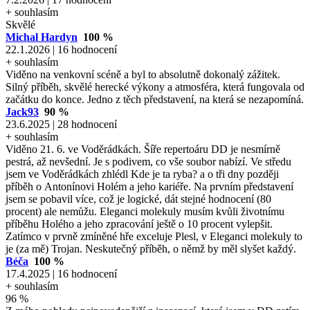
+ souhlasím
Skvělé
Michal Hardyn
100 %
22.1.2026 | 16 hodnocení
+ souhlasím
Viděno na venkovní scéně a byl to absolutně dokonalý zážitek.
Silný příběh, skvělé herecké výkony a atmosféra, která fungovala od
začátku do konce. Jedno z těch představení, na která se nezapomíná.
Jack93
90 %
23.6.2025 | 28 hodnocení
+ souhlasím
Viděno 21. 6. ve Voděrádkách. Šíře repertoáru DD je nesmírně
pestrá, až nevšední. Je s podivem, co vše soubor nabízí. Ve středu
jsem ve Voděrádkách zhlédl Kde je ta ryba? a o tři dny později
příběh o Antonínovi Holém a jeho kariéře. Na prvním představení
jsem se pobavil více, což je logické, dát stejné hodnocení (80
procent) ale nemůžu. Eleganci molekuly musím kvůli životnímu
příběhu Holého a jeho zpracování ještě o 10 procent vylepšit.
Zatímco v prvně zmíněné hře exceluje Plesl, v Eleganci molekuly to
je (za mě) Trojan. Neskutečný příběh, o němž by měl slyšet každý.
Béča
100 %
17.4.2025 | 16 hodnocení
+ souhlasím
96 %