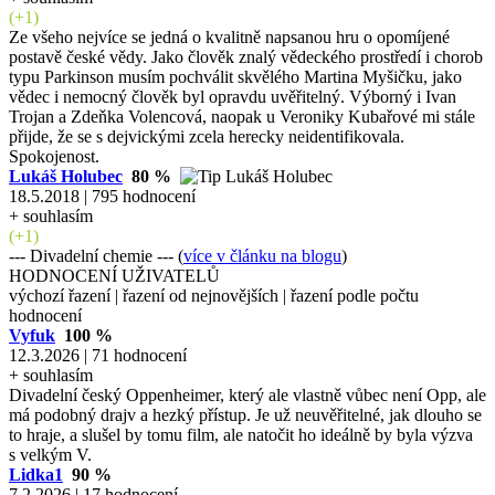
(+1)
Ze všeho nejvíce se jedná o kvalitně napsanou hru o opomíjené
postavě české vědy. Jako člověk znalý vědeckého prostředí i chorob
typu Parkinson musím pochválit skvělého Martina Myšičku, jako
vědec i nemocný člověk byl opravdu uvěřitelný. Výborný i Ivan
Trojan a Zdeňka Volencová, naopak u Veroniky Kubařové mi stále
přijde, že se s dejvickými zcela herecky neidentifikovala.
Spokojenost.
Lukáš Holubec
80 %
18.5.2018 | 795 hodnocení
+ souhlasím
(+1)
--- Divadelní chemie --- (
více v článku na blogu
)
HODNOCENÍ UŽIVATELŮ
výchozí řazení
|
řazení od nejnovějších
|
řazení podle počtu
hodnocení
Vyfuk
100 %
12.3.2026 | 71 hodnocení
+ souhlasím
Divadelní český Oppenheimer, který ale vlastně vůbec není Opp, ale
má podobný drajv a hezký přístup. Je už neuvěřitelné, jak dlouho se
to hraje, a slušel by tomu film, ale natočit ho ideálně by byla výzva
s velkým V.
Lidka1
90 %
7.2.2026 | 17 hodnocení