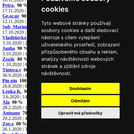
Petra.
90 %
cookies
17.11.2020 | 60 hodnocení
Ge.or.ge
90 %
12.11.2020 | 82 hodnocení
Tyto webové stránky používají
Sub_Marine
80 %
soubory cookies a další sledovací
17.10.2020 | 45 hodnocení
nástroje s cílem vylepšení
Vladislavka
90 %
3.10.2020 | 212 hodnocení
uživatelského prostředí, zobrazení
Janha
90 %
přizpůsobeného obsahu a reklam,
3.10.2020 | 147 hodnocení
analýzy návštěvnosti webových
Zzajic
80 %
1.10.2020 | 60 hodnocení
stránek a zjištění zdroje
Tintera.v
80 %
návštěvnosti.
30.9.2020 | 88 hodnocení
Pin pin
100 %
26.8.2020 | 63 hodnocení
Souhlasím
Lenka K.
90 %
3.6.2020 | 144 hodnocení
Odmítám
Ala
90 %
28.2.2020 | 183 hodnocení
Antoano
70 %
Upravit mé předvolby
20.2.2020 | 42 hodnocení
Zoe.x
80 %
26.1.2020 | 38 hodnocení