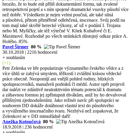
hrozilo, že to bude mít příliš dokumentární formu, tak zvolené
retrospektivní pojetí a s ním spojené dramatické vsuvky působí více
než dobře. Výsledkem je nejen velmi poučná, ale také silná
a působivá, přitom přiměřeně odlehčená, inscenace. Svůj podíl na
tom mají také skvělé herecké výkony, ať už v podání I. Trojana
nebo M. Myšičky, ale též výtečné V. Khek Kubařové či E.
Maximové. Rozhodně po všech stránkách důstojný odkaz práce A.
Holého. 85%
Pavel Širmer
80 %
30.10.2018 | 2216 hodnocení
+ souhlasím
(+1)
Petr Zelenka ve hře popularizuje významného českého vědce a z
více úhlů se zabývá smyslem, těžkostí i zvláštní krásou vědecké
práce obecně. Neopomíjí ani vnější pohled rodiny, blízkých
spolupracovníků, manažerů podniků či médií. Autor opět projevil
dar nalézt ve zdánlivě neatraktivním tématu potenciál k dramatu
a zábavnou formou jej zpřístupnit divákům, aniž by ho devalvoval
přílišnými zjednodušeními. Jako režisér navíc při spolupráci se
souborem DD dokáže dotáhnout vlastní text do působivého
a vyváženého inscenačního tvaru. Nezbývá než zopakovat, že
Zelenkovi se v DD mimořádně daří!
Anežka Kotoučová
80 %
18.9.2018 | 236 hodnocení
+ souhlasím