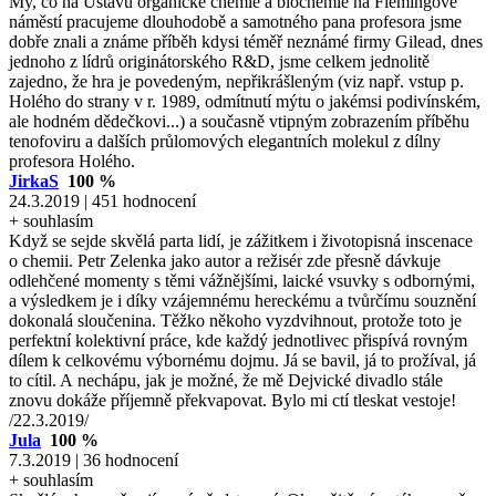
My, co na Ústavu organické chemie a biochemie na Flemingově
náměstí pracujeme dlouhodobě a samotného pana profesora jsme
dobře znali a známe příběh kdysi téměř neznámé firmy Gilead, dnes
jednoho z lídrů originátorského R&D, jsme celkem jednolitě
zajedno, že hra je povedeným, nepřikrášleným (viz např. vstup p.
Holého do strany v r. 1989, odmítnutí mýtu o jakémsi podivínském,
ale hodném dědečkovi...) a současně vtipným zobrazením příběhu
tenofoviru a dalších průlomových elegantních molekul z dílny
profesora Holého.
JirkaS
100 %
24.3.2019 | 451 hodnocení
+ souhlasím
Když se sejde skvělá parta lidí, je zážitkem i životopisná inscenace
o chemii. Petr Zelenka jako autor a režisér zde přesně dávkuje
odlehčené momenty s těmi vážnějšími, laické vsuvky s odbornými,
a výsledkem je i díky vzájemnému hereckému a tvůrčímu souznění
dokonalá sloučenina. Těžko někoho vyzdvihnout, protože toto je
perfektní kolektivní práce, kde každý jednotlivec přispívá rovným
dílem k celkovému výbornému dojmu. Já se bavil, já to prožíval, já
to cítil. A nechápu, jak je možné, že mě Dejvické divadlo stále
znovu dokáže příjemně překvapovat. Bylo mi ctí tleskat vestoje!
/22.3.2019/
Jula
100 %
7.3.2019 | 36 hodnocení
+ souhlasím