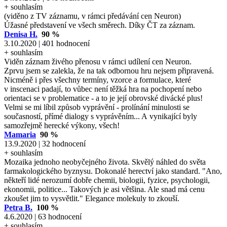
+ souhlasím
(viděno z TV záznamu, v rámci předávání cen Neuron)
Úžasné představení ve všech směrech. Díky ČT za záznam.
Denisa H.
90 %
3.10.2020 | 401 hodnocení
+ souhlasím
Viděn záznam živého přenosu v rámci udílení cen Neuron.
Zprvu jsem se zalekla, že na tak odbornou hru nejsem připravená.
Nicméně i přes všechny termíny, vzorce a formulace, které
v inscenaci padají, to vůbec není těžká hra na pochopení nebo
orientaci se v problematice - a to je její obrovské divácké plus!
Velmi se mi líbil způsob vyprávění - prolínání minulosti se
současností, přímé dialogy s vyprávěním... A vynikající byly
samozřejmě herecké výkony, všech!
Mamaria
90 %
13.9.2020 | 32 hodnocení
+ souhlasím
Mozaika jednoho neobyčejného života. Skvělý náhled do světa
farmakologického byznysu. Dokonalé herectví jako standard. "Ano,
někteří lidé nerozumí dobře chemii, biologii, fyzice, psychologii,
ekonomii, politice... Takových je asi většina. Ale snad má cenu
zkoušet jim to vysvětlit." Elegance molekuly to zkouší.
Petra B.
100 %
4.6.2020 | 63 hodnocení
+ souhlasím