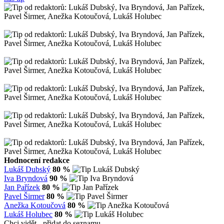
Hodnocení redakce
Lukáš Dubský
80 %
Iva Bryndová
90 %
Jan Pařízek
80 %
Pavel Širmer
80 %
Anežka Kotoučová
80 %
Lukáš Holubec
80 %
Chci vidět - přidat do seznamu