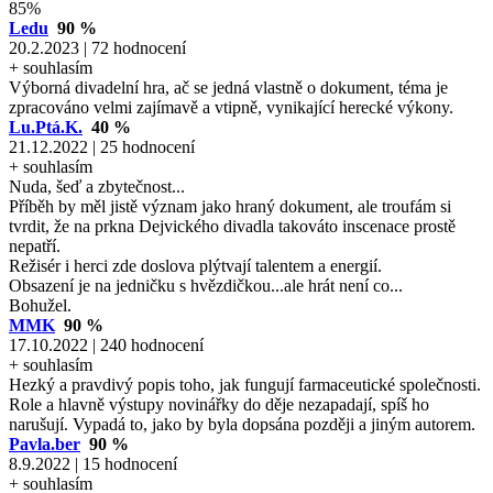
85%
Ledu
90 %
20.2.2023 | 72 hodnocení
+ souhlasím
Výborná divadelní hra, ač se jedná vlastně o dokument, téma je
zpracováno velmi zajímavě a vtipně, vynikající herecké výkony.
Lu.Ptá.K.
40 %
21.12.2022 | 25 hodnocení
+ souhlasím
Nuda, šeď a zbytečnost...
Příběh by měl jistě význam jako hraný dokument, ale troufám si
tvrdit, že na prkna Dejvického divadla takováto inscenace prostě
nepatří.
Režisér i herci zde doslova plýtvají talentem a energií.
Obsazení je na jedničku s hvězdičkou...ale hrát není co...
Bohužel.
MMK
90 %
17.10.2022 | 240 hodnocení
+ souhlasím
Hezký a pravdivý popis toho, jak fungují farmaceutické společnosti.
Role a hlavně výstupy novinářky do děje nezapadají, spíš ho
narušují. Vypadá to, jako by byla dopsána později a jiným autorem.
Pavla.ber
90 %
8.9.2022 | 15 hodnocení
+ souhlasím