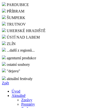
PARDUBICE
PŘÍBRAM
ŠUMPERK
TRUTNOV
UHERSKÉ HRADIŠTĚ
ÚSTÍ NAD LABEM
ZLÍN
...další z regionů...
agenturní produkce
ostatní soubory
"dejavu"
aktuální festivaly
Zpět
Úvod
Aktuálně
Zprávy
Premiéry