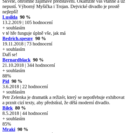
Skvělé, ohromně zajímavé představení. Okamžitě vás vtáhne a už
nepustí. Výborný Myšička i Trojan. Dejvické divadlo je prostě
nejlepší!
Lusilda
90 %
13.2.2019 | 105 hodnocení
+ souhlasím
v té hře funguje úplně vše, jak má
Bedrich.spesny
90 %
19.11.2018 | 73 hodnocení
+ souhlasím
Daří se!
Bernardblack
90 %
21.10.2018 | 344 hodnocení
+ souhlasím
88%
Pid
90 %
3.6.2018 | 22 hodnocení
+ souhlasím
Petr Zelenka je dramatik a režizér, který se nepotřebuje exhibovat
a prznit cizí texty, aby předstíral, že dělá moderní divadlo.
Bílek
80 %
8.5.2018 | 44 hodnocení
+ souhlasím
85%
Mraki
90 %