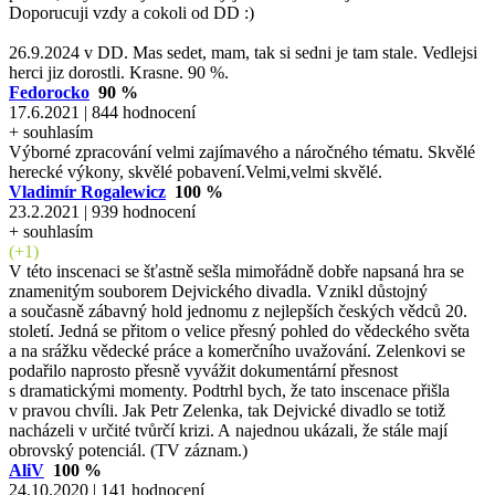
Doporucuji vzdy a cokoli od DD :)
26.9.2024 v DD. Mas sedet, mam, tak si sedni je tam stale. Vedlejsi
herci jiz dorostli. Krasne. 90 %.
Fedorocko
90 %
17.6.2021 | 844 hodnocení
+ souhlasím
Výborné zpracování velmi zajímavého a náročného tématu. Skvělé
herecké výkony, skvělé pobavení.Velmi,velmi skvělé.
Vladimír Rogalewicz
100 %
23.2.2021 | 939 hodnocení
+ souhlasím
(+1)
V této inscenaci se šťastně sešla mimořádně dobře napsaná hra se
znamenitým souborem Dejvického divadla. Vznikl důstojný
a současně zábavný hold jednomu z nejlepších českých vědců 20.
století. Jedná se přitom o velice přesný pohled do vědeckého světa
a na srážku vědecké práce a komerčního uvažování. Zelenkovi se
podařilo naprosto přesně vyvážit dokumentární přesnost
s dramatickými momenty. Podtrhl bych, že tato inscenace přišla
v pravou chvíli. Jak Petr Zelenka, tak Dejvické divadlo se totiž
nacházeli v určité tvůrčí krizi. A najednou ukázali, že stále mají
obrovský potenciál. (TV záznam.)
AliV
100 %
24.10.2020 | 141 hodnocení