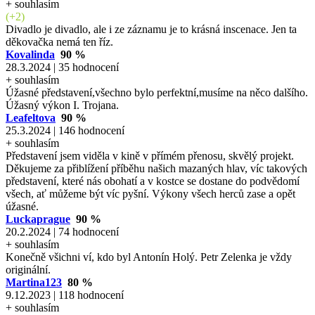
+ souhlasím
(+2)
Divadlo je divadlo, ale i ze záznamu je to krásná inscenace. Jen ta
děkovačka nemá ten říz.
Kovalinda
90 %
28.3.2024 | 35 hodnocení
+ souhlasím
Úžasné představení,všechno bylo perfektní,musíme na něco dalšího.
Úžasný výkon I. Trojana.
Leafeltova
90 %
25.3.2024 | 146 hodnocení
+ souhlasím
Představení jsem viděla v kině v přímém přenosu, skvělý projekt.
Děkujeme za přiblížení příběhu našich mazaných hlav, víc takových
představení, které nás obohatí a v kostce se dostane do podvědomí
všech, ať můžeme být víc pyšní. Výkony všech herců zase a opět
úžasné.
Luckaprague
90 %
20.2.2024 | 74 hodnocení
+ souhlasím
Konečně všichni ví, kdo byl Antonín Holý. Petr Zelenka je vždy
originální.
Martina123
80 %
9.12.2023 | 118 hodnocení
+ souhlasím