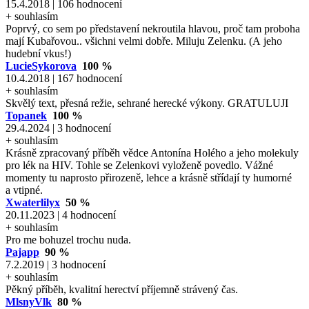
15.4.2018 | 106 hodnocení
+ souhlasím
Poprvý, co sem po představení nekroutila hlavou, proč tam proboha
mají Kubařovou.. všichni velmi dobře. Miluju Zelenku. (A jeho
hudební vkus!)
LucieSykorova
100 %
10.4.2018 | 167 hodnocení
+ souhlasím
Skvělý text, přesná režie, sehrané herecké výkony. GRATULUJI
Topanek
100 %
29.4.2024 | 3 hodnocení
+ souhlasím
Krásně zpracovaný příběh vědce Antonína Holého a jeho molekuly
pro lék na HIV. Tohle se Zelenkovi vyloženě povedlo. Vážné
momenty tu naprosto přirozeně, lehce a krásně střídají ty humorné
a vtipné.
Xwaterlilyx
50 %
20.11.2023 | 4 hodnocení
+ souhlasím
Pro me bohuzel trochu nuda.
Pajapp
90 %
7.2.2019 | 3 hodnocení
+ souhlasím
Pěkný příběh, kvalitní herectví příjemně strávený čas.
MlsnyVlk
80 %