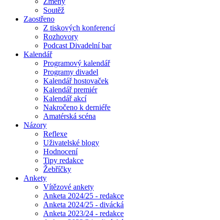
Změny
Soutěž
Zaostřeno
Z tiskových konferencí
Rozhovory
Podcast Divadelní bar
Kalendář
Programový kalendář
Programy divadel
Kalendář hostovaček
Kalendář premiér
Kalendář akcí
Nakročeno k derniéře
Amatérská scéna
Názory
Reflexe
Uživatelské blogy
Hodnocení
Tipy redakce
Žebříčky
Ankety
Vítězové ankety
Anketa 2024/25 - redakce
Anketa 2024/25 - divácká
Anketa 2023/24 - redakce