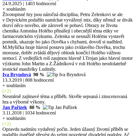
24.9.2025 | 1403 hodnocení
+ souhlasím
Životopisné hry jsou náročná disciplína, Petru Zelenkovi se ale
v Dejvickém podařilo namíchat vyvážený mix, díky němuž se divák
dozví něco nového, ale zároveň se pobaví. Obrazy ze života
chemika Antonína Holého přinášejí i obecnější téma etiky ve
farmaceutickém výzkumu. Zelenka se nesnaží Holému vystavět
pomník, ukazuje ho jako člověka s chybami, dovolí si nadhled.
M.Myšička hraje hlavní postavu jako zvídavého člověka, trochu
morouse, dobře zvládá dějový oblouk končící Holého vážnou
nemocí. Z vedlejších rolí zaujmou hlavně I.Trojan jako hlavní motor
výzkumu John Martin a Z.Žádníková v roli Holého neodolatelně
ironické manželky Ludmily.
Iva Bryndová
90 %
13.3.2019 | 808 hodnocení
+ souhlasím
(+2)
Nesmírně zajímavé téma a příběh. Skvěle sepsaná i zinscenovaná
hra a výborné výkony.
Jan Pařízek
80 %
3.11.2018 | 1034 hodnocení
+ souhlasím
(+2)
Opravdu nadmíru vydařený počin. Jeden úžasný životní příběh se
podařilo úspěšně převést do velmi povedené divadelní podoby. Ač