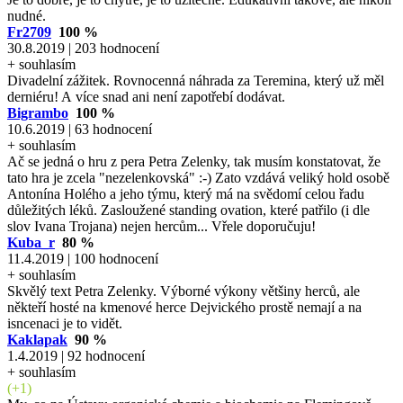
nudné.
Fr2709
100 %
30.8.2019 | 203 hodnocení
+ souhlasím
Divadelní zážitek. Rovnocenná náhrada za Teremina, který už měl
derniéru! A více snad ani není zapotřebí dodávat.
Bigrambo
100 %
10.6.2019 | 63 hodnocení
+ souhlasím
Ač se jedná o hru z pera Petra Zelenky, tak musím konstatovat, že
tato hra je zcela "nezelenkovská" :-) Zato vzdává veliký hold osobě
Antonína Holého a jeho týmu, který má na svědomí celou řadu
důležitých léků. Zasloužené standing ovation, které patřilo (i dle
slov Ivana Trojana) nejen hercům... Vřele doporučuju!
Kuba_r
80 %
11.4.2019 | 100 hodnocení
+ souhlasím
Skvělý text Petra Zelenky. Výborné výkony většiny herců, ale
někteří hosté na kmenové herce Dejvického prostě nemají a na
isncenaci je to vidět.
Kaklapak
90 %
1.4.2019 | 92 hodnocení
+ souhlasím
(+1)