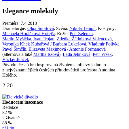
Elegance molekuly
Premiéra: 7.4.2018
Dramaturgie:
Olga Šubrtová
. Scéna:
Nikola Tempír
. Kostýmy:
Michaela Horáčková Hořejší
. Režie:
Petr Zelenka
.
Martin Myšička
,
Ivan Trojan
,
Zdeňka Žádníková Volencová
,
Veronika Khek Kubařová
/
Barbara Lukešová
,
Vladimír Polívka
,
Pavel Šimčík
,
Elizaveta Maximová
/
Antonie Formanová
(alternovala také
Martha Issová
)
,
Lada Jelínková
,
Petr Vršek
,
Václav Jiráček
Původní česká hra inspirovaná životem a objevy jednoho
z nejvýznamnějších českých přírodovědců profesora Antonína
Holého.
2:20
Hodnocení inscenace
Redakce
82 %
Uživatelé
88 %
náš tip