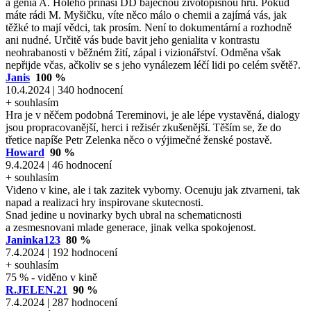
a génia A. Holého přináší DD báječnou životopisnou hru. Pokud
máte rádi M. Myšičku, víte něco málo o chemii a zajímá vás, jak
těžké to mají vědci, tak prosím. Není to dokumentární a rozhodně
ani nudné. Určitě vás bude bavit jeho genialita v kontrastu
neohrabanosti v běžném žití, zápal i vizionářství. Odměna však
nepřijde včas, ačkoliv se s jeho vynálezem léčí lidi po celém světě?.
Janis
100 %
10.4.2024 | 340 hodnocení
+ souhlasím
Hra je v něčem podobná Tereminovi, je ale lépe vystavěná, dialogy
jsou propracovanější, herci i režisér zkušenější. Těším se, že do
třetice napíše Petr Zelenka něco o výjimečné ženské postavě.
Howard
90 %
9.4.2024 | 46 hodnocení
+ souhlasím
Videno v kine, ale i tak zazitek vyborny. Ocenuju jak ztvarneni, tak
napad a realizaci hry inspirovane skutecnosti.
Snad jedine u novinarky bych ubral na schematicnosti
a zesmesnovani mlade generace, jinak velka spokojenost.
Janinka123
80 %
7.4.2024 | 192 hodnocení
+ souhlasím
75 % - viděno v kině
R.JELEN.21
90 %
7.4.2024 | 287 hodnocení