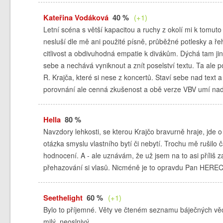
Kateřina Vodáková
40 %
(+1)
Letní scéna s větší kapacitou a ruchy z okolí mi k tomut
nesluší dle mě ani použité písně, průběžné potlesky a řeh
citlivost a obdivuhodná empatie k divákům. Dýchá tam jin
sebe a nechává vyniknout a znít poselství textu. Ta ale
R. Krajča, které si nese z koncertů. Staví sebe nad text 
porovnání ale cenná zkušenost a obě verze VBV umí nadch
Hella
80 %
Navzdory lehkosti, se kterou Krajčo bravurně hraje, jde 
otázka smyslu vlastního bytí či nebytí. Trochu mě rušilo
hodnocení. A - ale uznávám, že už jsem na to asi příliš 
přehazování si vlasů. Nicméně je to opravdu Pan HEREC 
Seethelight
60 %
(+1)
Bylo to příjemné. Věty ve čteném seznamu báječných věcí
milý, neoslnivý.