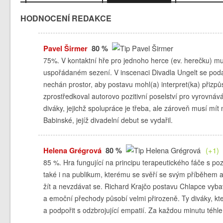
HODNOCENÍ REDAKCE
Pavel Širmer
80 %
75%. V kontaktní hře pro jednoho herce (ev. herečku) musí
uspořádaném sezení. V inscenaci Divadla Ungelt se podař
nechán prostor, aby postavu mohl(a) interpret(ka) přizpů
zprostředkoval autorovo pozitivní poselství pro vyrovnáv
diváky, jejichž spolupráce je třeba, ale zároveň musí mít m
Babinské, jejíž divadelní debut se vydařil.
Helena Grégrová
80 %
(+1)
85 %. Hra fungující na principu terapeutického fáče s po
také i na publikum, kterému se svěří se svým příběhem a
žít a nevzdávat se. Richard Krajčo postavu Chlapce vybav
a emoční přechody působí velmi přirozeně. Ty diváky, kte
a podpořit s odzbrojující empatií. Za každou minutu téhl