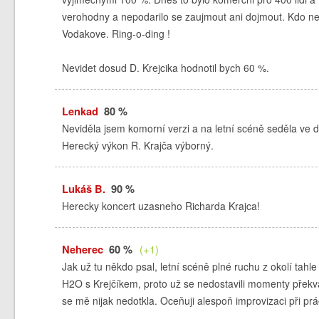
verohodny a nepodarilo se zaujmout ani dojmout. Kdo nev
Vodakove. Ring-o-ding !
Nevidet dosud D. Krejcika hodnotil bych 60 %.
Lenkad
80 %
Neviděla jsem komorní verzi a na letní scéně seděla ve 
Herecký výkon R. Krajča výborný.
Lukáš B.
90 %
Herecky koncert uzasneho Richarda Krajca!
Neherec
60 %
(+1)
Jak už tu někdo psal, letní scéně plné ruchu z okolí tahle
H2O s Krejčíkem, proto už se nedostavili momenty překva
se mě nijak nedotkla. Oceňuji alespoň improvizaci při pr