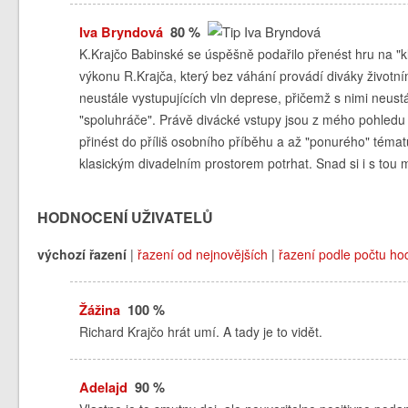
Iva Bryndová
80 %
K.Krajčo Babinské se úspěšně podařilo přenést hru na "k
výkonu R.Krajča, který bez váhání provádí diváky životn
neustále vystupujících vln deprese, přičemž s nimi neust
"spoluhráče". Právě divácké vstupy jsou z mého pohledu t
přinést do příliš osobního příběhu a až "ponurého" téma
klasickým divadelním prostorem potrhat. Snad si i s tou 
HODNOCENÍ UŽIVATELŮ
výchozí řazení
|
řazení od nejnovějších
|
řazení podle počtu ho
Žážina
100 %
Richard Krajčo hrát umí. A tady je to vidět.
Adelajd
90 %