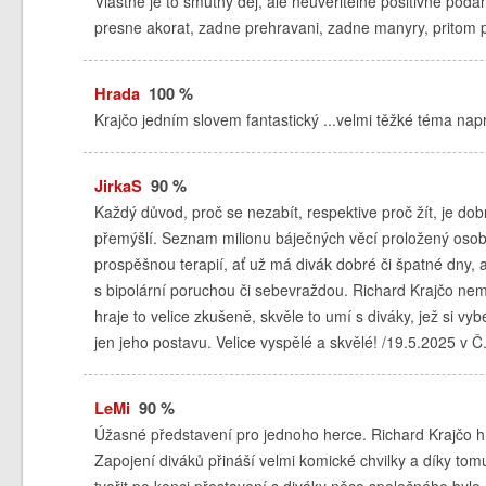
Vlastne je to smutny dej, ale neuveritelne positivne pod
presne akorat, zadne prehravani, zadne manyry, pritom pro
Hrada
100 %
Krajčo jedním slovem fantastický ...velmi těžké téma nap
JirkaS
90 %
Každý důvod, proč se nezabít, respektive proč žít, je do
přemýšlí. Seznam milionu báječných věcí proložený osobn
prospěšnou terapií, ať už má divák dobré či špatné dny
s bipolární poruchou či sebevraždou. Richard Krajčo nem
hraje to velice zkušeně, skvěle to umí s diváky, jež si vy
jen jeho postavu. Velice vyspělé a skvělé! /19.5.2025 v Č
LeMi
90 %
Úžasné představení pro jednoho herce. Richard Krajčo hra
Zapojení diváků přináší velmi komické chvilky a díky tomu
tvořit po konci přestavení s diváky něco společného bylo