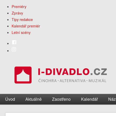
Premiéry
Zprávy
Tipy redakce
Kalendář premiér
Letní scény
Úvod
Aktuálně
Zaostřeno
Kalendář
Náz