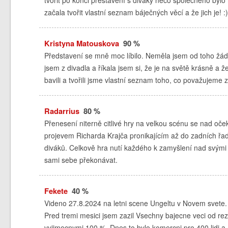
začala tvořit vlastní seznam báječných věcí a že jich je! :)
Kristyna Matouskova
90 %
Představení se mně moc líbilo. Neměla jsem od toho žádn
jsem z divadla a říkala jsem si, že je na světě krásně a ž
bavili a tvořili jsme vlastní seznam toho, co považujeme 
Radarrius
80 %
Přenesení niterně citlivé hry na velkou scénu se nad oč
projevem Richarda Krajča pronikajícím až do zadních řad.
diváků. Celkově hra nutí každého k zamyšlení nad svými 
sami sebe překonávat.
Fekete
40 %
Videno 27.8.2024 na letni scene Ungeltu v Novem svete. 
Pred tremi mesici jsem zazil Vsechny bajecne veci od rezi
vyjimecnymi 100 %. Dnes to bylo komercni pro 400 lidi a R