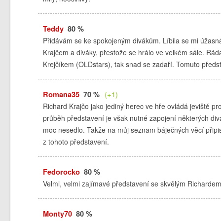
Teddy
80 %
Přidávám se ke spokojeným divákům. Líbila se mi úžasn
Krajčem a diváky, přestože se hrálo ve velkém sále. Ráda
Krejčíkem (OLDstars), tak snad se zadaří. Tomuto předs
Romana35
70 %
(+1)
Richard Krajčo jako jediný herec ve hře ovládá jeviště pr
průběh představení je však nutné zapojení některých divák
moc nesedlo. Takže na můj seznam báječných věcí připis
z tohoto představení.
Fedorocko
80 %
Velmi, velmi zajímavé představení se skvělým Richardem
Monty70
80 %