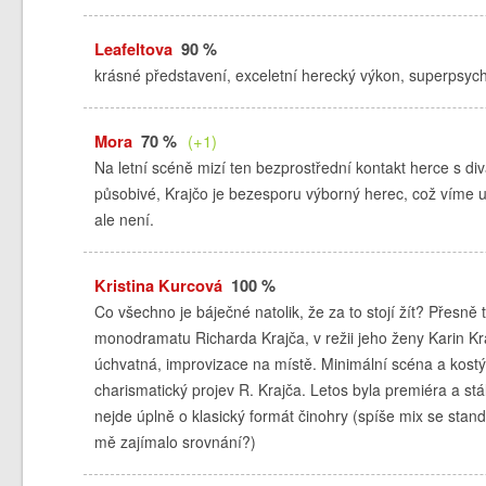
Leafeltova
90 %
krásné představení, exceletní herecký výkon, superpsyc
Mora
70 %
(+1)
Na letní scéně mizí ten bezprostřední kontakt herce s d
působivé, Krajčo je bezesporu výborný herec, což víme u
ale není.
Kristina Kurcová
100 %
Co všechno je báječné natolik, že za to stojí žít? Přesně 
monodramatu Richarda Krajča, v režii jeho ženy Karin Kra
úchvatná, improvizace na místě. Minimální scéna a kostý
charismatický projev R. Krajča. Letos byla premiéra a stá
nejde úplně o klasický formát činohry (spíše mix se stan
mě zajímalo srovnání?)