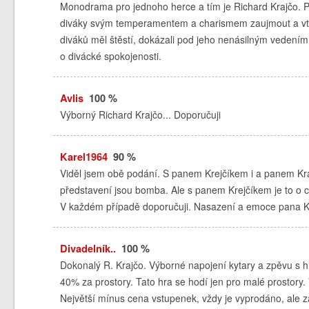
Monodrama pro jednoho herce a tím je Richard Krajčo. Př
diváky svým temperamentem a charismem zaujmout a vtáh
diváků měl štěstí, dokázali pod jeho nenásilným vedením
o divácké spokojenosti.
Avlis
100 %
Výborný Richard Krajčo... Doporučuji
Karel1964
90 %
Viděl jsem obě podání. S panem Krejčíkem i a panem Kraj
představení jsou bomba. Ale s panem Krejčíkem je to o chlup
V každém případě doporučuji. Nasazení a emoce pana Kra
Divadelník..
100 %
Dokonalý R. Krajčo. Výborné napojení kytary a zpěvu s h
40% za prostory. Tato hra se hodí jen pro malé prostory. 
Největší mínus cena vstupenek, vždy je vyprodáno, ale z