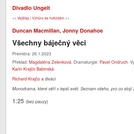
Divadlo Ungelt
<<
Vejšlap
|
Vzhůru ke hvězdám
>>
Duncan Macmillan
,
Jonny Donahoe
Všechny báječný věci
Premiéra: 26.1.2023
Překlad:
Magdaléna Zelenková
. Dramaturgie:
Pavel Ondruch
. V
Karin Krajčo Babinská
.
Richard Krajčo
a diváci
Monodrama, které věří v lepší svět. Seznam všeho, pro co stojí z
1:25
(bez pauzy)