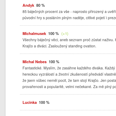
Andyk
80 %
85 báječných procent za vše - naprosto přirozený a uvěř
původní hry s posláním plným naděje, citlivé pojetí i pre
Michalmusek
100 %
(+1)
Všechny báječný věci, aneb seznam proč zůstat naživu. H
Krajčo a diváci. Zasloužený standing ovation.
Michal Nebes
100 %
Fantastické. Myslím, že zasáhne každého diváka. Každý s
hereckou vyzrálostí a životní zkušeností předvádí vlastn
že jsem vůbec neměl pocit, že tam stojí Krajčo. Jen postavě
provařenosti a popularitě, velmi nečekané. Za mě plný po
Lucinka
100 %