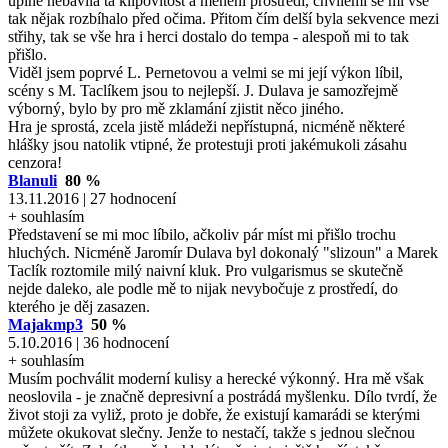
úplně nebavila ta klipovitost a měnění prostředí, chvílemi se mi vše
tak nějak rozbíhalo před očima. Přitom čím delší byla sekvence mezi
střihy, tak se vše hra i herci dostalo do tempa - alespoň mi to tak
přišlo.
Viděl jsem poprvé L. Pernetovou a velmi se mi její výkon líbil,
scény s M. Taclíkem jsou to nejlepší. J. Dulava je samozřejmě
výborný, bylo by pro mě zklamání zjistit něco jiného.
Hra je sprostá, zcela jistě mládeži nepřístupná, nicméně některé
hlášky jsou natolik vtipné, že protestuji proti jakémukoli zásahu
cenzora!
Blanuli
80 %
13.11.2016 | 27 hodnocení
+ souhlasím
Představení se mi moc líbilo, ačkoliv pár míst mi přišlo trochu
hluchých. Nicméně Jaromír Dulava byl dokonalý "slizoun" a Marek
Taclík roztomile milý naivní kluk. Pro vulgarismus se skutečně
nejde daleko, ale podle mě to nijak nevybočuje z prostředí, do
kterého je děj zasazen.
Majakmp3
50 %
5.10.2016 | 36 hodnocení
+ souhlasím
Musím pochválit moderní kulisy a herecké výkonný. Hra mě však
neoslovila - je značně depresivní a postrádá myšlenku. Dílo tvrdí, že
život stoji za vyliž, proto je dobře, že existují kamarádi se kterými
můžete okukovat slečny. Jenže to nestačí, takže s jednou slečnou