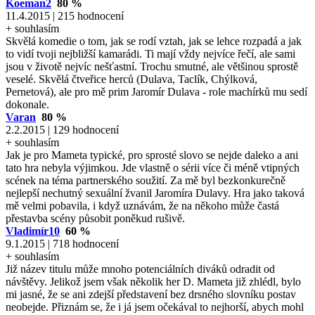
Koeman2
80 %
11.4.2015 | 215 hodnocení
+ souhlasím
Skvělá komedie o tom, jak se rodí vztah, jak se lehce rozpadá a jak
to vidí tvoji nejbližší kamarádi. Ti mají vždy nejvíce řečí, ale sami
jsou v životě nejvíc nešťastní. Trochu smutné, ale většinou sprostě
veselé. Skvělá čtveřice herců (Dulava, Taclík, Chýlková,
Pernetová), ale pro mě prim Jaromír Dulava - role machírků mu sedí
dokonale.
Varan
80 %
2.2.2015 | 129 hodnocení
+ souhlasím
Jak je pro Mameta typické, pro sprosté slovo se nejde daleko a ani
tato hra nebyla výjimkou. Jde vlastně o sérii více či méně vtipných
scének na téma partnerského soužití. Za mě byl bezkonkurečně
nejlepší nechutný sexuální žvanil Jaromíra Dulavy. Hra jako taková
mě velmi pobavila, i když uznávám, že na někoho může častá
přestavba scény působit poněkud rušivě.
Vladimír10
60 %
9.1.2015 | 718 hodnocení
+ souhlasím
Již název titulu může mnoho potenciálních diváků odradit od
návštěvy. Jelikož jsem však několik her D. Mameta již zhlédl, bylo
mi jasné, že se ani zdejší představení bez drsného slovníku postav
neobejde. Přiznám se, že i já jsem očekával to nejhorší, abych mohl