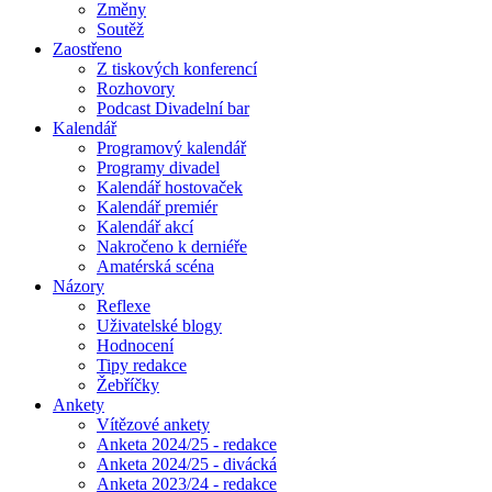
Změny
Soutěž
Zaostřeno
Z tiskových konferencí
Rozhovory
Podcast Divadelní bar
Kalendář
Programový kalendář
Programy divadel
Kalendář hostovaček
Kalendář premiér
Kalendář akcí
Nakročeno k derniéře
Amatérská scéna
Názory
Reflexe
Uživatelské blogy
Hodnocení
Tipy redakce
Žebříčky
Ankety
Vítězové ankety
Anketa 2024/25 - redakce
Anketa 2024/25 - divácká
Anketa 2023/24 - redakce