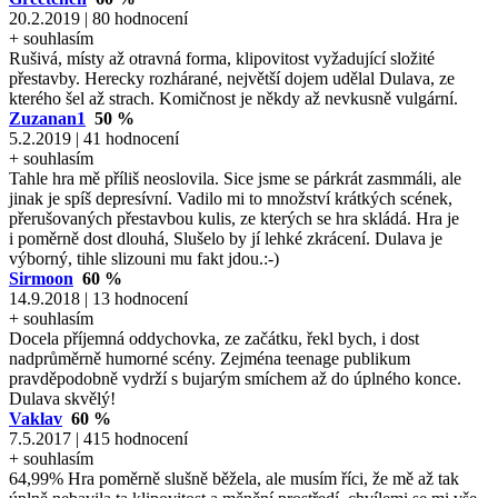
20.2.2019 | 80 hodnocení
+ souhlasím
Rušivá, místy až otravná forma, klipovitost vyžadující složité
přestavby. Herecky rozhárané, největší dojem udělal Dulava, ze
kterého šel až strach. Komičnost je někdy až nevkusně vulgární.
Zuzanan1
50 %
5.2.2019 | 41 hodnocení
+ souhlasím
Tahle hra mě příliš neoslovila. Sice jsme se párkrát zasmmáli, ale
jinak je spíš depresívní. Vadilo mi to množství krátkých scének,
přerušovaných přestavbou kulis, ze kterých se hra skládá. Hra je
i poměrně dost dlouhá, Slušelo by jí lehké zkrácení. Dulava je
výborný, tihle slizouni mu fakt jdou.:-)
Sirmoon
60 %
14.9.2018 | 13 hodnocení
+ souhlasím
Docela příjemná oddychovka, ze začátku, řekl bych, i dost
nadprůměrně humorné scény. Zejména teenage publikum
pravděpodobně vydrží s bujarým smíchem až do úplného konce.
Dulava skvělý!
Vaklav
60 %
7.5.2017 | 415 hodnocení
+ souhlasím
64,99% Hra poměrně slušně běžela, ale musím říci, že mě až tak