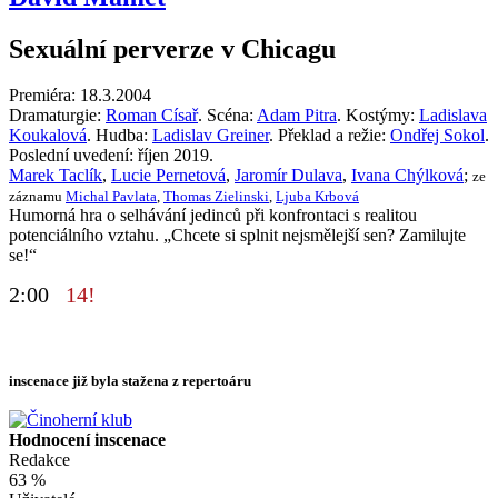
Sexuální perverze v Chicagu
Premiéra: 18.3.2004
Dramaturgie:
Roman Císař
. Scéna:
Adam Pitra
. Kostýmy:
Ladislava
Koukalová
. Hudba:
Ladislav Greiner
. Překlad a režie:
Ondřej Sokol
.
Poslední uvedení: říjen 2019.
Marek Taclík
,
Lucie Pernetová
,
Jaromír Dulava
,
Ivana Chýlková
;
ze
záznamu
Michal Pavlata
,
Thomas Zielinski
,
Ljuba Krbová
Humorná hra o selhávání jedinců při konfrontaci s realitou
potenciálního vztahu. „Chcete si splnit nejsmělejší sen? Zamilujte
se!“
2:00
14!
inscenace již byla stažena z repertoáru
Hodnocení inscenace
Redakce
63 %