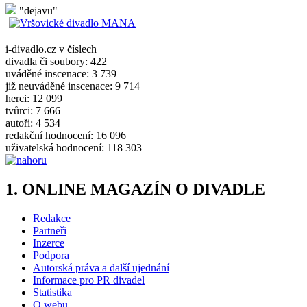
"dejavu"
i-divadlo.cz v číslech
divadla či soubory: 422
uváděné inscenace: 3 739
již neuváděné inscenace: 9 714
herci: 12 099
tvůrci: 7 666
autoři: 4 534
redakční hodnocení: 16 096
uživatelská hodnocení: 118 303
1. ONLINE MAGAZÍN O DIVADLE
Redakce
Partneři
Inzerce
Podpora
Autorská práva a další ujednání
Informace pro PR divadel
Statistika
O webu