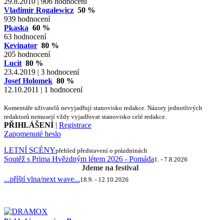
29.8.2010 | 906 hodnocení
Vladimír Rogalewicz
50 %
939 hodnocení
Pkaska
60 %
63 hodnocení
Kevinator
80 %
205 hodnocení
Lucit
80 %
23.4.2019 | 3 hodnocení
Josef Holomek
80 %
12.10.2011 | 1 hodnocení
Komentáře uživatelů nevyjadřují stanovisko redakce. Názory jednotlivých
redaktorů nemusejí vždy vyjadřovat stanovisko celé redakce.
PŘIHLÁŠENÍ
|
Registrace
Zapomenuté heslo
LETNÍ SCÉNY
přehled představení o prázdninách
Soutěž s Prima Hvězdným létem 2026 - Pomáda
1. - 7.8.2026
Jdeme na festival
...příští vlna/next wave...
18.9. - 12.10.2026