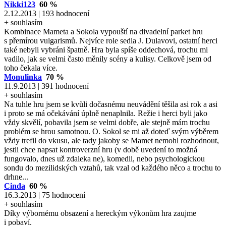
Nikki123
60 %
2.12.2013 | 193 hodnocení
+ souhlasím
Kombinace Mameta a Sokola vypouští na divadelní parket hru
s přemírou vulgarismů. Nejvíce role sedla J. Dulavovi, ostatní herci
také nebyli vybráni špatně. Hra byla spíše oddechová, trochu mi
vadilo, jak se velmi často měnily scény a kulisy. Celkově jsem od
toho čekala více.
Monulinka
70 %
11.9.2013 | 391 hodnocení
+ souhlasím
Na tuhle hru jsem se kvůli dočasnému neuvádění těšila asi rok a asi
i proto se má očekávání úplně nenaplnila. Režie i herci byli jako
vždy skvělí, pobavila jsem se velmi dobře, ale stejně mám trochu
problém se hrou samotnou. O. Sokol se mi až doteď svým výběrem
vždy trefil do vkusu, ale tady jakoby se Mamet nemohl rozhodnout,
jestli chce napsat kontroverzní hru (v době uvedení to možná
fungovalo, dnes už zdaleka ne), komedii, nebo psychologickou
sondu do mezilidských vztahů, tak vzal od každého něco a trochu to
drhne...
Cinda
60 %
16.3.2013 | 75 hodnocení
+ souhlasím
Díky výbornému obsazení a hereckým výkonům hra zaujme
i pobaví.