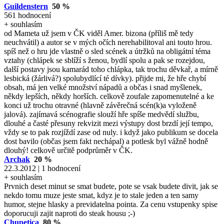
Guildenstern
50 %
561 hodnocení
+ souhlasím
od Mameta už jsem v ČK viděl Amer. bizona (příliš mě tedy
neuchvátil) a autor se v mých očích nerehabilitoval ani touto hrou.
spíš než o hru jde vlastně o sled scének a útržků na obligátní téma
vztahy (chlápek se sblíží s ženou, bydlí spolu a pak se rozejdou,
další postavy jsou kamarád toho chlápka, tak trochu děvkař, a mírně
lesbická (žárlivá?) spolubydlící té dívky). přijde mi, že hře chybí
obsah, má jen velké množství nápadů a občas i snad myšlenek,
někdy lepších, někdy horších. celkově zoufale zapomenutelné a ke
konci už trochu otravné (hlavně závěrečná scén(k)a vyloženě
jalová). zajímavá scénografie slouží hře spíše medvědí službu,
dlouhé a časté přesuny rekvizit mezi výstupy dost brzdí její tempo,
vždy se to pak rozjíždí zase od nuly. i když jako publikum se docela
dost bavilo (občas jsem fakt nechápal) a potlesk byl vážně hodně
dlouhý! celkově určitě podprůměr v ČK.
Archak
20 %
22.3.2012 | 1 hodnocení
+ souhlasím
Prvnich deset minut se smat budete, pote se vsak budete divit, jak se
nekdo tomu muze jeste smat, kdyz je to stale jeden a ten samy
humor, stejne hlasky a previdatelna pointa. Za cenu vstupenky spise
doporucuji zajit naproti do steak housu ;-)
Chupetica
80 %