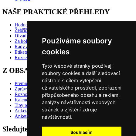
NAŠE PRAKTICKÉ PŘEHLEDY
Hodnocení inscenací
Žebříčky
Divadlo pro děti
Používáme soubory
Za kolik do divadla?
Rady a doporučení
cookies
Etiketa?
Rozcestník
Tyto webové stránky používají
Z OBSAHU VYBÍRÁME
soubory cookies a další sledovací
nástroje s cílem vylepšení
Premiéry
uživatelského prostředí, zobrazení
Zprávy
Rozhovory
přizpůsobeného obsahu a reklam,
Kalendář premiér
analýzy návštěvnosti webových
Tipy redakce
stránek a zjištění zdroje
Anketa 2024/25 - divácké hlasování
Anketa 2024/25 - redakční volba
návštěvnosti.
Sledujte nás také na
Souhlasím