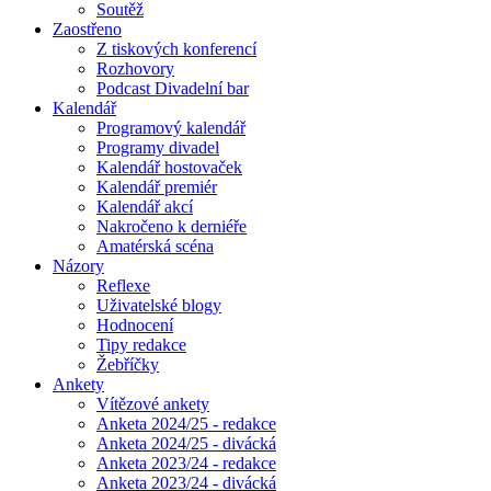
Soutěž
Zaostřeno
Z tiskových konferencí
Rozhovory
Podcast Divadelní bar
Kalendář
Programový kalendář
Programy divadel
Kalendář hostovaček
Kalendář premiér
Kalendář akcí
Nakročeno k derniéře
Amatérská scéna
Názory
Reflexe
Uživatelské blogy
Hodnocení
Tipy redakce
Žebříčky
Ankety
Vítězové ankety
Anketa 2024/25 - redakce
Anketa 2024/25 - divácká
Anketa 2023/24 - redakce
Anketa 2023/24 - divácká