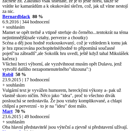
začnete žít. Zakrátko však shledáte, že je to ještě horší, takže se
vrátíte ke kamarádům a k okukování slečen, což, jak už víme nestojí
za nic.
Bernardblack
80 %
6.9.2016 | 344 hodnocení
+ souhlasím
Mamet se opět trefně a vtipně strefuje do černého...tentokrát na téma
nejintimnější(naše vztahy, perverze a choutky)
Scéna a děj jsou hodně rozkouskovaný, což je vzhledem k tomu jak
je hra zpracována pochopitelné(hodně to připomíná současné
pojetí"na zábradlí",ale Sokolík hru uvedl, ještě když tahal Mikulášek
kačera:)
Všichni herci výborní, ale vyzdvihnout musím opět Dulavu, jenž
vytvořil dalšího nezapomenutelného"slizouna":)
Robil
50 %
23.9.2015 | 17 hodnocení
+ souhlasím
Vulgární text je vyvážen humorem, hereckými výkony a- pak už
vlastně skoro ničím. Něco jako "idea", proč to všechno divák
poslouchá se nedostavila. Že jsou vztahy komplikované, a chlapi
chlípní a perverzní - to je na "ideu" dost málo.
Mart
70 %
23.6.2015 | 49 hodnocení
+ souhlasím
Oba hlavní představitelé jsou výteční a zjevně si představení užívají.