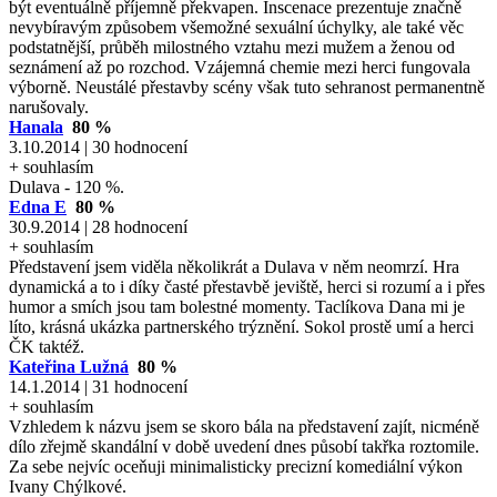
být eventuálně příjemně překvapen. Inscenace prezentuje značně
nevybíravým způsobem všemožné sexuální úchylky, ale také věc
podstatnější, průběh milostného vztahu mezi mužem a ženou od
seznámení až po rozchod. Vzájemná chemie mezi herci fungovala
výborně. Neustálé přestavby scény však tuto sehranost permanentně
narušovaly.
Hanala
80 %
3.10.2014 | 30 hodnocení
+ souhlasím
Dulava - 120 %.
Edna E
80 %
30.9.2014 | 28 hodnocení
+ souhlasím
Představení jsem viděla několikrát a Dulava v něm neomrzí. Hra
dynamická a to i díky časté přestavbě jeviště, herci si rozumí a i přes
humor a smích jsou tam bolestné momenty. Taclíkova Dana mi je
líto, krásná ukázka partnerského trýznění. Sokol prostě umí a herci
ČK taktéž.
Kateřina Lužná
80 %
14.1.2014 | 31 hodnocení
+ souhlasím
Vzhledem k názvu jsem se skoro bála na představení zajít, nicméně
dílo zřejmě skandální v době uvedení dnes působí takřka roztomile.
Za sebe nejvíc oceňuji minimalisticky precizní komediální výkon
Ivany Chýlkové.