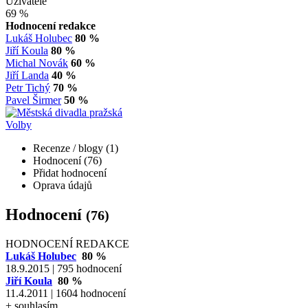
Uživatelé
69 %
Hodnocení redakce
Lukáš Holubec
80 %
Jiří Koula
80 %
Michal Novák
60 %
Jiří Landa
40 %
Petr Tichý
70 %
Pavel Širmer
50 %
Volby
Recenze / blogy (1)
Hodnocení (76)
Přidat hodnocení
Oprava údajů
Hodnocení
(76)
HODNOCENÍ REDAKCE
Lukáš Holubec
80 %
18.9.2015 | 795 hodnocení
Jiří Koula
80 %
11.4.2011 | 1604 hodnocení
+ souhlasím