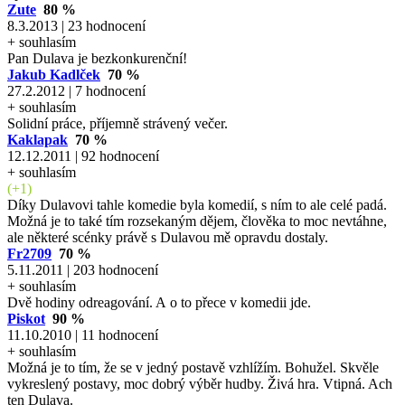
Zute
80 %
8.3.2013 | 23 hodnocení
+ souhlasím
Pan Dulava je bezkonkurenční!
Jakub Kadlček
70 %
27.2.2012 | 7 hodnocení
+ souhlasím
Solidní práce, příjemně strávený večer.
Kaklapak
70 %
12.12.2011 | 92 hodnocení
+ souhlasím
(+1)
Díky Dulavovi tahle komedie byla komedií, s ním to ale celé padá.
Možná je to také tím rozsekaným dějem, člověka to moc nevtáhne,
ale některé scénky právě s Dulavou mě opravdu dostaly.
Fr2709
70 %
5.11.2011 | 203 hodnocení
+ souhlasím
Dvě hodiny odreagování. A o to přece v komedii jde.
Piskot
90 %
11.10.2010 | 11 hodnocení
+ souhlasím
Možná je to tím, že se v jedný postavě vzhlížím. Bohužel. Skvěle
vykreslený postavy, moc dobrý výběr hudby. Živá hra. Vtipná. Ach
ten Dulava.