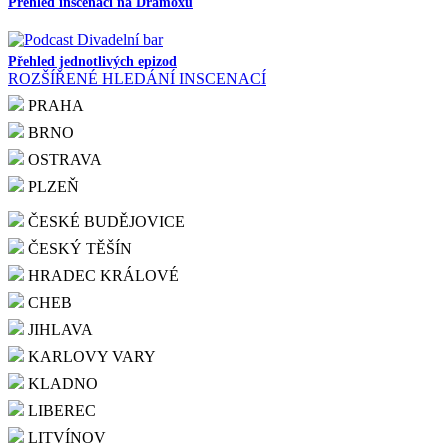
Přehled inscenací na Dramoxu
Přehled jednotlivých epizod
ROZŠÍŘENÉ HLEDÁNÍ INSCENACÍ
PRAHA
BRNO
OSTRAVA
PLZEŇ
ČESKÉ BUDĚJOVICE
ČESKÝ TĚŠÍN
HRADEC KRÁLOVÉ
CHEB
JIHLAVA
KARLOVY VARY
KLADNO
LIBEREC
LITVÍNOV