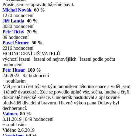
Prostě jsem se opravdu báječně bavil.
Michal Novák
60 %
1270 hodnocení
Jiří Landa
40 %
3080 hodnocení
Petr Tichý
70 %
89 hodnocení
Pavel Širmer
50 %
2216 hodnocení
HODNOCENÍ UŽIVATELŮ
výchozí řazení
|
řazení od nejnovějších
|
řazení podle počtu
hodnocení
Petr Husar
100 %
2.6.2023 | 92 hodnocení
+ souhlasím
Měl jsem tu čest být velkým fanouškem této inscenace a viděl jsem
ji téměř dvacetkrát. Zde se povedlo úplně vše, scéna, hudba a čtyři
dokonalé herecké kreace. Činoherák nastudoval a opakovaně
předváděl divadelní bravuru. Hlavně výkon pana Dulavy byl
dechberoucí.
Valmez
80 %
3.11.2019 | 649 hodnocení
+ souhlasím
Viděno 2.6.2019
Greetchen
60 %