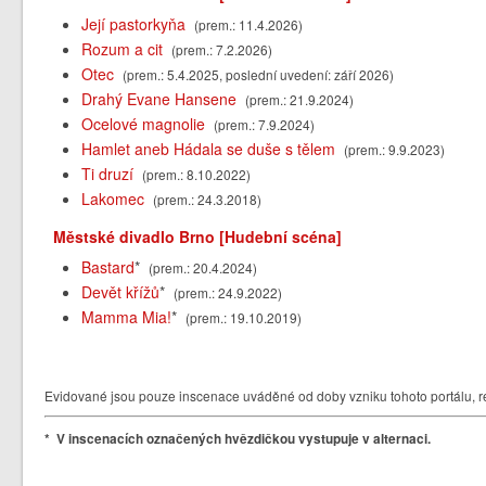
Její pastorkyňa
(prem.: 11.4.2026)
Rozum a cit
(prem.: 7.2.2026)
Otec
(prem.: 5.4.2025, poslední uvedení: září 2026)
Drahý Evane Hansene
(prem.: 21.9.2024)
Ocelové magnolie
(prem.: 7.9.2024)
Hamlet aneb Hádala se duše s tělem
(prem.: 9.9.2023)
Ti druzí
(prem.: 8.10.2022)
Lakomec
(prem.: 24.3.2018)
Městské divadlo Brno [Hudební scéna]
Bastard
*
(prem.: 20.4.2024)
Devět křížů
*
(prem.: 24.9.2022)
Mamma Mia!
*
(prem.: 19.10.2019)
Evidované jsou pouze inscenace uváděné od doby vzniku tohoto portálu, re
* V inscenacích označených hvězdičkou vystupuje v alternaci.