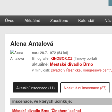
Úvod
Aktuálně
Zaostřeno
Kalendář
Náz
Alena Antalová
nar.: 28.7.1972 (54 let)
filmografie:
KINOBOX.CZ
(filmový portál)
aktuálně:
Městské divadlo Brno
v minulosti:
Divadlo v Řeznické
,
Kongresové cent
Aktuální inscenace (11)
Neaktuální inscenace (37)
inscenace, ve kterých účinkuje:
Městské divadlo Brno [Činoherní scéna]