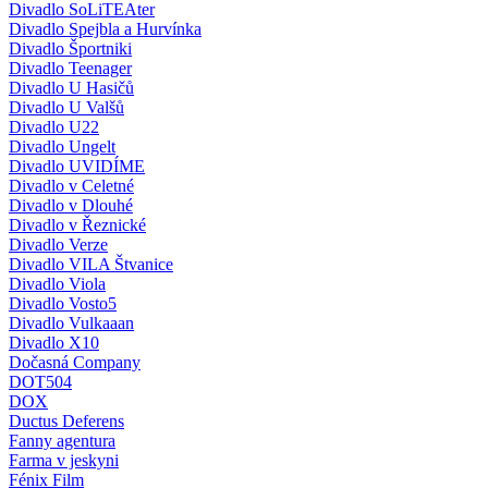
Divadlo SoLiTEAter
Divadlo Spejbla a Hurvínka
Divadlo Športniki
Divadlo Teenager
Divadlo U Hasičů
Divadlo U Valšů
Divadlo U22
Divadlo Ungelt
Divadlo UVIDÍME
Divadlo v Celetné
Divadlo v Dlouhé
Divadlo v Řeznické
Divadlo Verze
Divadlo VILA Štvanice
Divadlo Viola
Divadlo Vosto5
Divadlo Vulkaaan
Divadlo X10
Dočasná Company
DOT504
DOX
Ductus Deferens
Fanny agentura
Farma v jeskyni
Fénix Film