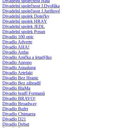
Divadelní společnost Háta
Divadelní společnost J.Dvořáka
Divadelní společnost J.Jurištové
Divadelní spolek Dotečky
Divadelní spolek HRAY
Divadelní spolek JEDL
Divadelní spolek Posun
Divadlo 100 opic
Divadlo Adverte
Divadlo AHA!
Divadlo Anfas
Divadlo Anička a letadýlko
Divadlo Apropo
Divadlo Aqualung
Divadlo Artefakt
Divadlo Bez Hranic
Divadlo Bez zábradlí
Divadlo BlaMa
Divadlo bratří Formanů
Divadlo BRAVO!
Divadlo Broadway
Divadlo Bufet
Divadlo Chimaera
Divadlo D21
Divadlo Debut