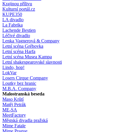
Krajinou přílivu
Kulturní portál.cz
KUPE350
LA divadlo
La Fabrika
Lachende Bestien
Léčivé divadlo
Lenka Vagnerová & Company
Letní scéna Grébovka
Letní scéna Harfa
Letní scéna Musea Kampa
Letní shakespearovské slavnosti
Lindo, hop!
LokVar
Losers Cirque Company
Loutky bez hranic
M.B.A. Company
Malostranská beseda
Maso Krůtí
Matěj Petrák
ME-SA
MeetFactory
Městská divadla pražská
Mime Fatale
Mime Prague