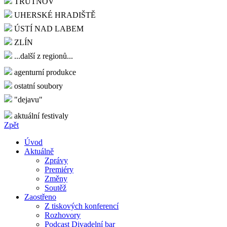
TRUTNOV
UHERSKÉ HRADIŠTĚ
ÚSTÍ NAD LABEM
ZLÍN
...další z regionů...
agenturní produkce
ostatní soubory
"dejavu"
aktuální festivaly
Zpět
Úvod
Aktuálně
Zprávy
Premiéry
Změny
Soutěž
Zaostřeno
Z tiskových konferencí
Rozhovory
Podcast Divadelní bar