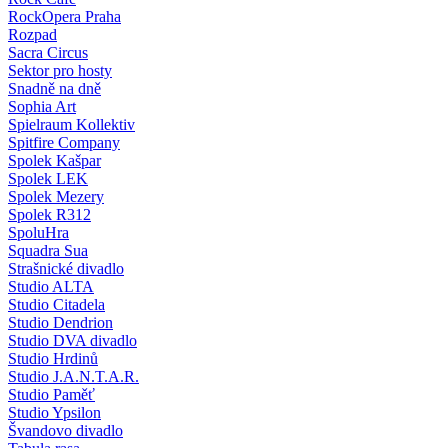
RockOpera Praha
Rozpad
Sacra Circus
Sektor pro hosty
Snadně na dně
Sophia Art
Spielraum Kollektiv
Spitfire Company
Spolek Kašpar
Spolek LEK
Spolek Mezery
Spolek R312
SpoluHra
Squadra Sua
Strašnické divadlo
Studio ALTA
Studio Citadela
Studio Dendrion
Studio DVA divadlo
Studio Hrdinů
Studio J.A.N.T.A.R.
Studio Paměť
Studio Ypsilon
Švandovo divadlo