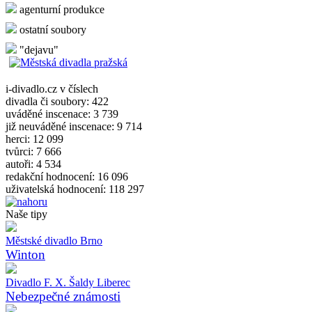
agenturní produkce
ostatní soubory
"dejavu"
i-divadlo.cz v číslech
divadla či soubory: 422
uváděné inscenace: 3 739
již neuváděné inscenace: 9 714
herci: 12 099
tvůrci: 7 666
autoři: 4 534
redakční hodnocení: 16 096
uživatelská hodnocení: 118 297
Naše tipy
Městské divadlo Brno
Winton
Divadlo F. X. Šaldy Liberec
Nebezpečné známosti