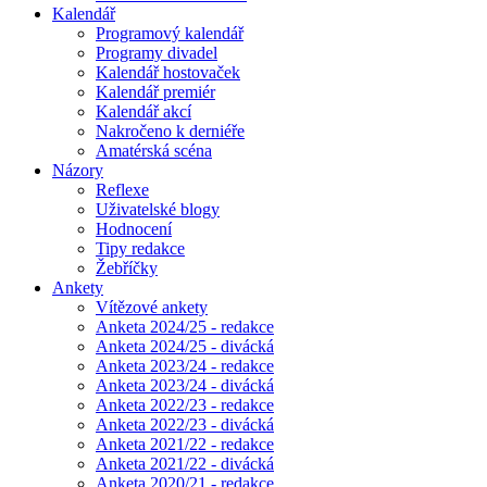
Kalendář
Programový kalendář
Programy divadel
Kalendář hostovaček
Kalendář premiér
Kalendář akcí
Nakročeno k derniéře
Amatérská scéna
Názory
Reflexe
Uživatelské blogy
Hodnocení
Tipy redakce
Žebříčky
Ankety
Vítězové ankety
Anketa 2024/25 - redakce
Anketa 2024/25 - divácká
Anketa 2023/24 - redakce
Anketa 2023/24 - divácká
Anketa 2022/23 - redakce
Anketa 2022/23 - divácká
Anketa 2021/22 - redakce
Anketa 2021/22 - divácká
Anketa 2020/21 - redakce