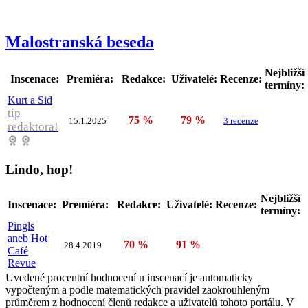
Malostranská beseda
Nejbližší
Inscenace:
Premiéra:
Redakce:
Uživatelé:
Recenze:
termíny:
Kurt a Sid
tip
75 %
79 %
15.1.2025
3 recenze
redaktora!
Lindo, hop!
Nejbližší
Inscenace:
Premiéra:
Redakce:
Uživatelé:
Recenze:
termíny:
Pingls
aneb Hot
70 %
91 %
28.4.2019
Café
Revue
Uvedené procentní hodnocení u inscenací je automaticky
vypočteným a podle matematických pravidel zaokrouhleným
průměrem z hodnocení členů redakce a uživatelů tohoto portálu. V