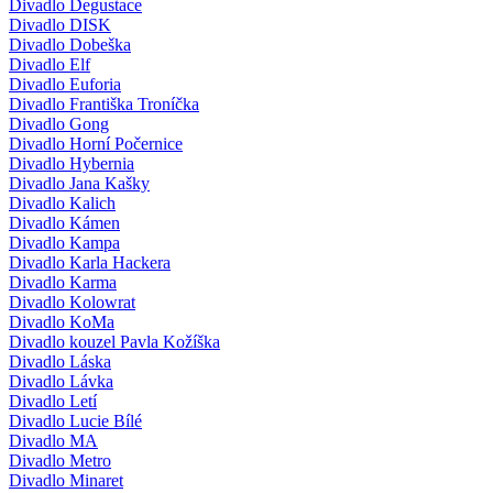
Divadlo Degustace
Divadlo DISK
Divadlo Dobeška
Divadlo Elf
Divadlo Euforia
Divadlo Františka Troníčka
Divadlo Gong
Divadlo Horní Počernice
Divadlo Hybernia
Divadlo Jana Kašky
Divadlo Kalich
Divadlo Kámen
Divadlo Kampa
Divadlo Karla Hackera
Divadlo Karma
Divadlo Kolowrat
Divadlo KoMa
Divadlo kouzel Pavla Kožíška
Divadlo Láska
Divadlo Lávka
Divadlo Letí
Divadlo Lucie Bílé
Divadlo MA
Divadlo Metro
Divadlo Minaret