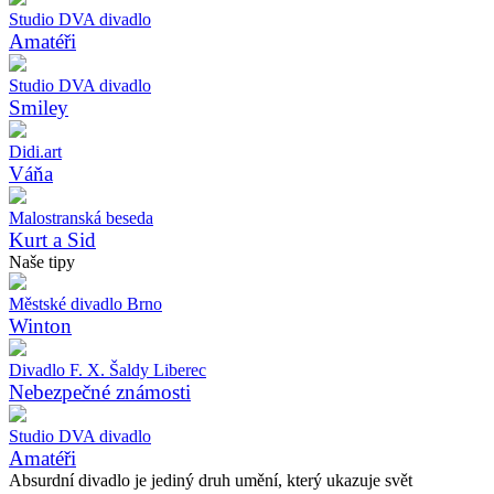
Studio DVA divadlo
Amatéři
Studio DVA divadlo
Smiley
Didi.art
Váňa
Malostranská beseda
Kurt a Sid
Naše tipy
Městské divadlo Brno
Winton
Divadlo F. X. Šaldy Liberec
Nebezpečné známosti
Studio DVA divadlo
Amatéři
Absurdní divadlo je jediný druh umění, který ukazuje svět