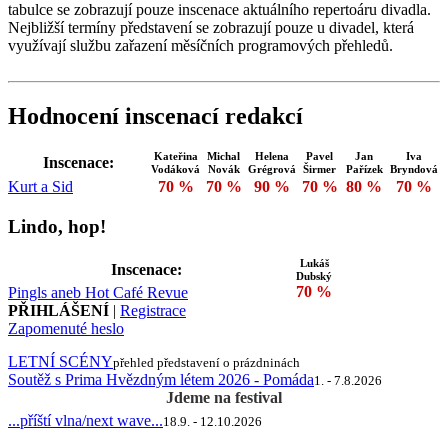
tabulce se zobrazují pouze inscenace aktuálního repertoáru divadla.
Nejbližší termíny představení se zobrazují pouze u divadel, která
využívají službu zařazení měsíčních programových přehledů.
Hodnocení inscenací redakcí
Kateřina
Michal
Helena
Pavel
Jan
Iva
Inscenace:
Vodáková
Novák
Grégrová
Širmer
Pařízek
Bryndová
Kurt a Sid
70 %
70 %
90 %
70 %
80 %
70 %
Lindo, hop!
Lukáš
Inscenace:
Dubský
70 %
Pingls aneb Hot Café Revue
PŘIHLÁŠENÍ
|
Registrace
Zapomenuté heslo
LETNÍ SCÉNY
přehled představení o prázdninách
Soutěž s Prima Hvězdným létem 2026 - Pomáda
1. - 7.8.2026
Jdeme na festival
...příští vlna/next wave...
18.9. - 12.10.2026