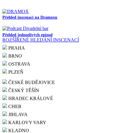
Přehled inscenací na Dramoxu
Přehled jednotlivých epizod
ROZŠÍŘENÉ HLEDÁNÍ INSCENACÍ
PRAHA
BRNO
OSTRAVA
PLZEŇ
ČESKÉ BUDĚJOVICE
ČESKÝ TĚŠÍN
HRADEC KRÁLOVÉ
CHEB
JIHLAVA
KARLOVY VARY
KLADNO