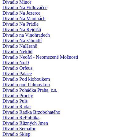
Divadlo Minor
Divadlo Na Fidlovačce
Divadlo Na Jezerce
Divadlo Na Maninách
Divadlo Na Prádle
Divadlo Na Rejdišti
Divadlo na Vinohradech
Divadlo Na zábradlí
Divadlo NaHraně
Divadlo Neklid
Divadlo NeoM - Neomezené Možnosti
Divadlo NoD
Divadlo Orfeus
Divadlo Palace
Divadlo Pod kloboukem
Divadlo pod Palmovkou
Divadlo Pohádka Praha, z.s.
Divadlo Procity
Divadlo Puls
Divadlo Radar
Divadlo Radka Brzobohatého
Divadlo RePublika
Divadlo Různých Jmen
Divadlo Semafor
Divadlo Sklep