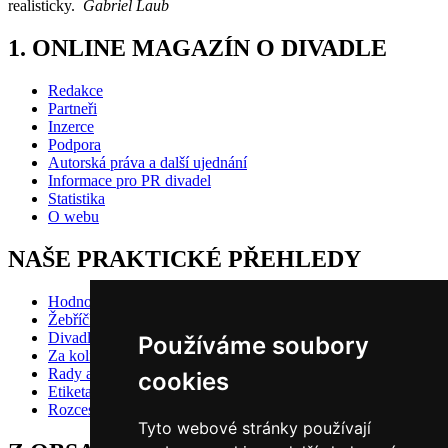
realisticky.
Gabriel Laub
1. ONLINE MAGAZÍN O DIVADLE
Redakce
Partneři
Inzerce
Podpora
Autorská práva a další ujednání
Informace pro PR divadel
Statistika
O webu
NAŠE PRAKTICKÉ PŘEHLEDY
Hodnocení inscenací
Žebříčky
Divadlo pro děti
Používáme soubory
Za kolik do divadla?
Rady a doporučení
cookies
Etiketa?
Rozcestník
Tyto webové stránky používají