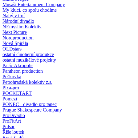
Musaši Entertainment Company
My kluci, co spolu chodíme
Nahý v trní
Národní divadlo
NEmyslim Kolektiv
Next Picture
Nordproduction
Nová Spirála
OLDstars
ostatní činoherní produkce
ostatní muzikálové projekty
Palác Akropolis
Pantheon production
Peškovka
Petrohradská kolektiv z.s.
Pixa-pro
POCKETART
Pomezí
PONEC - divadlo pro tanec
Prague Shakespeare Company
ProDivadlo
ProFitArt
Pulsar
Říše loutek
Rock Café