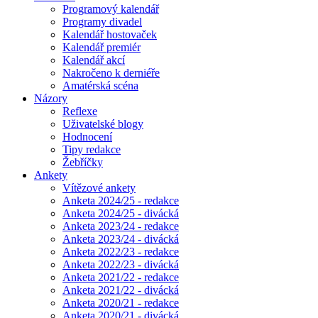
Programový kalendář
Programy divadel
Kalendář hostovaček
Kalendář premiér
Kalendář akcí
Nakročeno k derniéře
Amatérská scéna
Názory
Reflexe
Uživatelské blogy
Hodnocení
Tipy redakce
Žebříčky
Ankety
Vítězové ankety
Anketa 2024/25 - redakce
Anketa 2024/25 - divácká
Anketa 2023/24 - redakce
Anketa 2023/24 - divácká
Anketa 2022/23 - redakce
Anketa 2022/23 - divácká
Anketa 2021/22 - redakce
Anketa 2021/22 - divácká
Anketa 2020/21 - redakce
Anketa 2020/21 - divácká