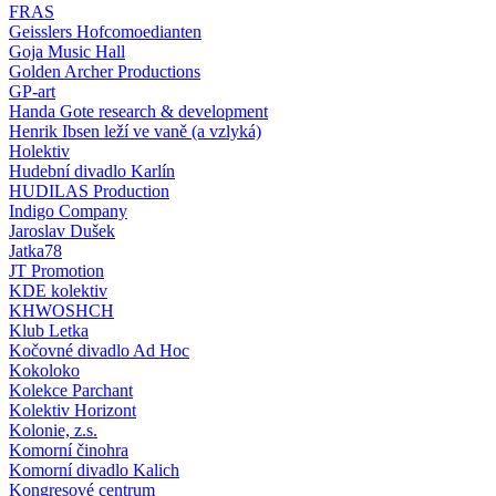
FRAS
Geisslers Hofcomoedianten
Goja Music Hall
Golden Archer Productions
GP-art
Handa Gote research & development
Henrik Ibsen leží ve vaně (a vzlyká)
Holektiv
Hudební divadlo Karlín
HUDILAS Production
Indigo Company
Jaroslav Dušek
Jatka78
JT Promotion
KDE kolektiv
KHWOSHCH
Klub Letka
Kočovné divadlo Ad Hoc
Kokoloko
Kolekce Parchant
Kolektiv Horizont
Kolonie, z.s.
Komorní činohra
Komorní divadlo Kalich
Kongresové centrum