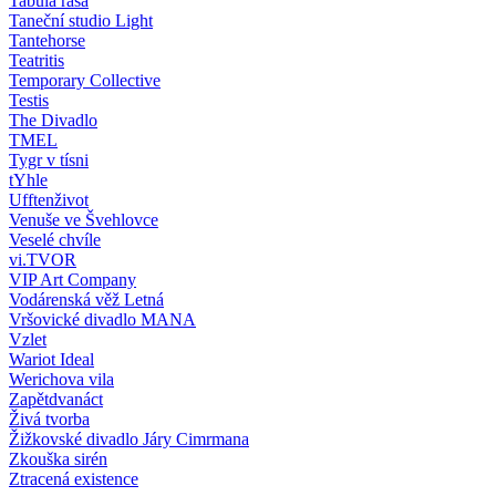
Tabula rasa
Taneční studio Light
Tantehorse
Teatritis
Temporary Collective
Testis
The Divadlo
TMEL
Tygr v tísni
tYhle
Ufftenživot
Venuše ve Švehlovce
Veselé chvíle
vi.TVOR
VIP Art Company
Vodárenská věž Letná
Vršovické divadlo MANA
Vzlet
Wariot Ideal
Werichova vila
Zapětdvanáct
Živá tvorba
Žižkovské divadlo Járy Cimrmana
Zkouška sirén
Ztracená existence