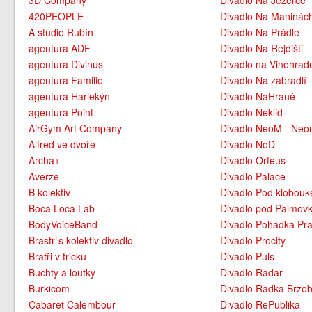
3D Company
Divadlo Na Jezerce
420PEOPLE
Divadlo Na Maninác
A studio Rubín
Divadlo Na Prádle
agentura ADF
Divadlo Na Rejdišti
agentura Divinus
Divadlo na Vinohrad
agentura Familie
Divadlo Na zábradlí
agentura Harlekýn
Divadlo NaHraně
agentura Point
Divadlo Neklid
AirGym Art Company
Divadlo NeoM - Neo
Alfred ve dvoře
Divadlo NoD
Archa+
Divadlo Orfeus
Averze_
Divadlo Palace
B kolektiv
Divadlo Pod klobou
Boca Loca Lab
Divadlo pod Palmov
BodyVoiceBand
Divadlo Pohádka Pra
Brastr`s kolektiv divadlo
Divadlo Procity
Bratři v tricku
Divadlo Puls
Buchty a loutky
Divadlo Radar
Burkicom
Divadlo Radka Brzo
Cabaret Calembour
Divadlo RePublika