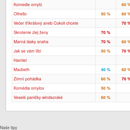
Komedie omylů
60 
Othello
50 %
60 
Večer tříkrálový aneb Cokoli chcete
70 
Skrotenie zlej ženy
70 %
Marná lásky snaha
70 %
60 
Jak se vám líbí
50 %
70 
Hamlet
Macbeth
40 %
60 
Zimní pohádka
60 %
70 
Komédia omylov
50 %
Veselé paničky windsorské
60 %
Naše tipy