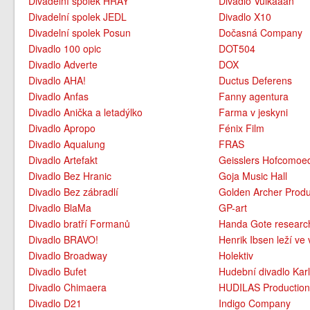
Divadelní spolek HRAY
Divadlo Vulkaaan
Divadelní spolek JEDL
Divadlo X10
Divadelní spolek Posun
Dočasná Company
Divadlo 100 opic
DOT504
Divadlo Adverte
DOX
Divadlo AHA!
Ductus Deferens
Divadlo Anfas
Fanny agentura
Divadlo Anička a letadýlko
Farma v jeskyni
Divadlo Apropo
Fénix Film
Divadlo Aqualung
FRAS
Divadlo Artefakt
Geisslers Hofcomoe
Divadlo Bez Hranic
Goja Music Hall
Divadlo Bez zábradlí
Golden Archer Produ
Divadlo BlaMa
GP-art
Divadlo bratří Formanů
Handa Gote researc
Divadlo BRAVO!
Henrik Ibsen leží ve 
Divadlo Broadway
Holektiv
Divadlo Bufet
Hudební divadlo Karl
Divadlo Chimaera
HUDILAS Productio
Divadlo D21
Indigo Company