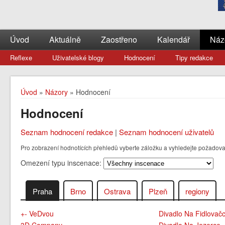
Úvod
Aktuálně
Zaostřeno
Kalendář
Náz
Reflexe
Uživatelské blogy
Hodnocení
Tipy redakce
Úvod
»
Názory
» Hodnocení
Hodnocení
Seznam hodnocení redakce
|
Seznam hodnocení uživatelů
Pro zobrazení hodnotících přehledů vyberte záložku a vyhledejte požadovan
Omezení typu inscenace:
Praha
Brno
Ostrava
Plzeň
regiony
+- VeDvou
Divadlo Na Fidlovač