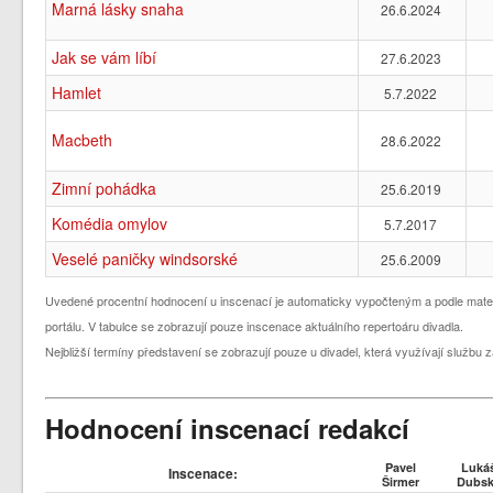
Marná lásky snaha
26.6.2024
Jak se vám líbí
27.6.2023
Hamlet
5.7.2022
Macbeth
28.6.2022
Zimní pohádka
25.6.2019
Komédia omylov
5.7.2017
Veselé paničky windsorské
25.6.2009
Uvedené procentní hodnocení u inscenací je automaticky vypočteným a podle mate
portálu. V tabulce se zobrazují pouze inscenace aktuálního repertoáru divadla.
Nejbližší termíny představení se zobrazují pouze u divadel, která využívají služb
Hodnocení inscenací redakcí
Pavel
Luká
Inscenace:
Širmer
Dubsk