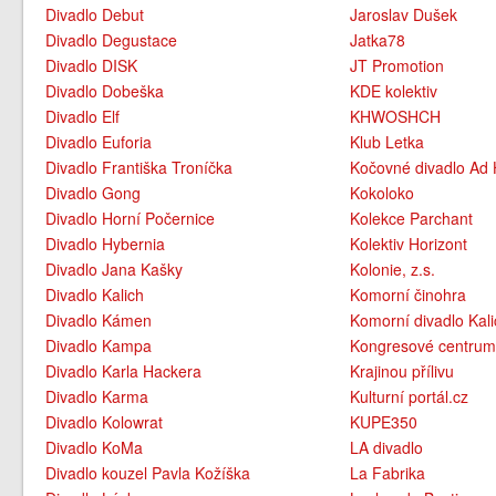
Divadlo Debut
Jaroslav Dušek
Divadlo Degustace
Jatka78
Divadlo DISK
JT Promotion
Divadlo Dobeška
KDE kolektiv
Divadlo Elf
KHWOSHCH
Divadlo Euforia
Klub Letka
Divadlo Františka Troníčka
Kočovné divadlo Ad
Divadlo Gong
Kokoloko
Divadlo Horní Počernice
Kolekce Parchant
Divadlo Hybernia
Kolektiv Horizont
Divadlo Jana Kašky
Kolonie, z.s.
Divadlo Kalich
Komorní činohra
Divadlo Kámen
Komorní divadlo Kali
Divadlo Kampa
Kongresové centru
Divadlo Karla Hackera
Krajinou přílivu
Divadlo Karma
Kulturní portál.cz
Divadlo Kolowrat
KUPE350
Divadlo KoMa
LA divadlo
Divadlo kouzel Pavla Kožíška
La Fabrika