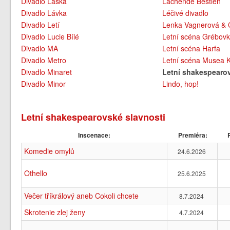
Divadlo Láska
Lachende Bestien
Divadlo Lávka
Léčivé divadlo
Divadlo Letí
Lenka Vagnerová &
Divadlo Lucie Bílé
Letní scéna Grébov
Divadlo MA
Letní scéna Harfa
Divadlo Metro
Letní scéna Musea
Divadlo Minaret
Letní shakespearov
Divadlo Minor
Lindo, hop!
Letní shakespearovské slavnosti
Inscenace:
Premiéra:
R
Komedie omylů
24.6.2026
Othello
25.6.2025
Večer tříkrálový aneb Cokoli chcete
8.7.2024
Skrotenie zlej ženy
4.7.2024