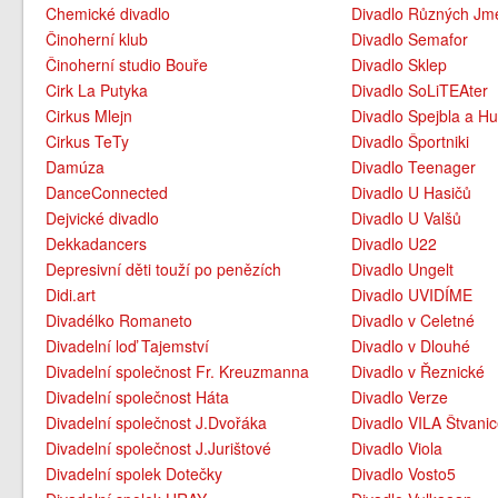
Chemické divadlo
Divadlo Různých Jm
Činoherní klub
Divadlo Semafor
Činoherní studio Bouře
Divadlo Sklep
Cirk La Putyka
Divadlo SoLiTEAter
Cirkus Mlejn
Divadlo Spejbla a Hu
Cirkus TeTy
Divadlo Športniki
Damúza
Divadlo Teenager
DanceConnected
Divadlo U Hasičů
Dejvické divadlo
Divadlo U Valšů
Dekkadancers
Divadlo U22
Depresivní děti touží po penězích
Divadlo Ungelt
Didi.art
Divadlo UVIDÍME
Divadélko Romaneto
Divadlo v Celetné
Divadelní loď Tajemství
Divadlo v Dlouhé
Divadelní společnost Fr. Kreuzmanna
Divadlo v Řeznické
Divadelní společnost Háta
Divadlo Verze
Divadelní společnost J.Dvořáka
Divadlo VILA Štvani
Divadelní společnost J.Jurištové
Divadlo Viola
Divadelní spolek Dotečky
Divadlo Vosto5