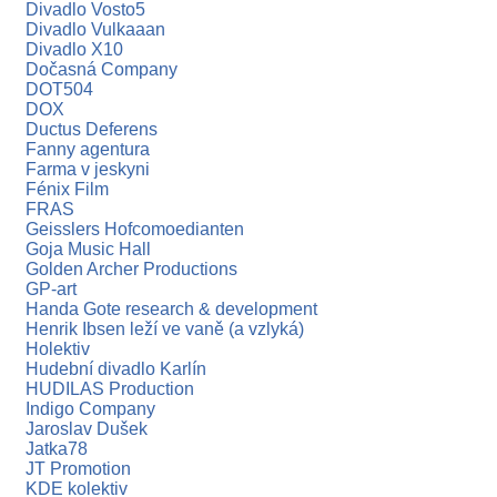
Divadlo Vosto5
Divadlo Vulkaaan
Divadlo X10
Dočasná Company
DOT504
DOX
Ductus Deferens
Fanny agentura
Farma v jeskyni
Fénix Film
FRAS
Geisslers Hofcomoedianten
Goja Music Hall
Golden Archer Productions
GP-art
Handa Gote research & development
Henrik Ibsen leží ve vaně (a vzlyká)
Holektiv
Hudební divadlo Karlín
HUDILAS Production
Indigo Company
Jaroslav Dušek
Jatka78
JT Promotion
KDE kolektiv