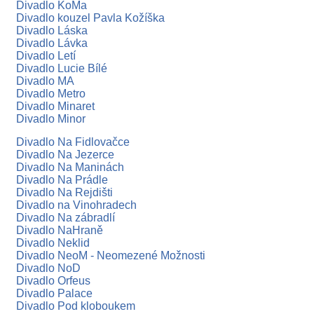
Divadlo KoMa
Divadlo kouzel Pavla Kožíška
Divadlo Láska
Divadlo Lávka
Divadlo Letí
Divadlo Lucie Bílé
Divadlo MA
Divadlo Metro
Divadlo Minaret
Divadlo Minor
Divadlo Na Fidlovačce
Divadlo Na Jezerce
Divadlo Na Maninách
Divadlo Na Prádle
Divadlo Na Rejdišti
Divadlo na Vinohradech
Divadlo Na zábradlí
Divadlo NaHraně
Divadlo Neklid
Divadlo NeoM - Neomezené Možnosti
Divadlo NoD
Divadlo Orfeus
Divadlo Palace
Divadlo Pod kloboukem