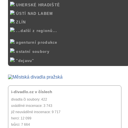
UHERSKÉ HRADIŠTĚ
ÚSTÍ NAD LABEM
ZLÍN
...další z regionů...
agenturní produkce
ostatní soubory
"dejavu"
i-divadlo.cz v číslech
divadla či soubory: 422
uváděné inscenace: 3 743
již neuváděné inscenace: 9 717
herci: 12 099
tvůrci: 7 664