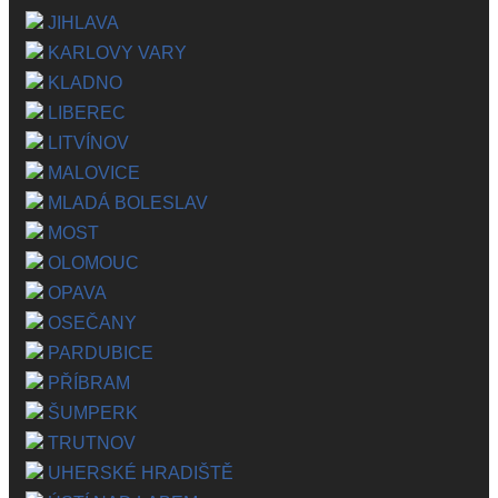
JIHLAVA
KARLOVY VARY
KLADNO
LIBEREC
LITVÍNOV
MALOVICE
MLADÁ BOLESLAV
MOST
OLOMOUC
OPAVA
OSEČANY
PARDUBICE
PŘÍBRAM
ŠUMPERK
TRUTNOV
UHERSKÉ HRADIŠTĚ