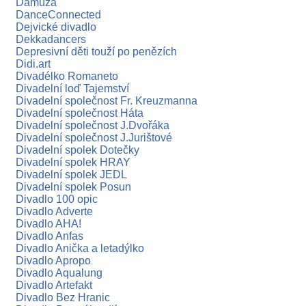
Damúza
DanceConnected
Dejvické divadlo
Dekkadancers
Depresivní děti touží po penězích
Didi.art
Divadélko Romaneto
Divadelní loď Tajemství
Divadelní společnost Fr. Kreuzmanna
Divadelní společnost Háta
Divadelní společnost J.Dvořáka
Divadelní společnost J.Jurištové
Divadelní spolek Dotečky
Divadelní spolek HRAY
Divadelní spolek JEDL
Divadelní spolek Posun
Divadlo 100 opic
Divadlo Adverte
Divadlo AHA!
Divadlo Anfas
Divadlo Anička a letadýlko
Divadlo Apropo
Divadlo Aqualung
Divadlo Artefakt
Divadlo Bez Hranic