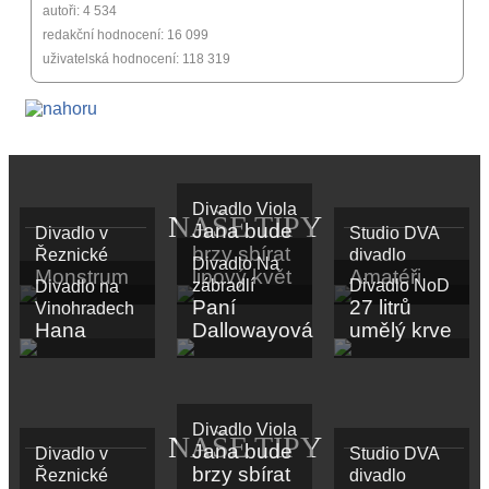
autoři: 4 534
redakční hodnocení: 16 099
uživatelská hodnocení: 118 319
Divadlo Viola
NAŠE TIPY
Jana bude
Divadlo v
Studio DVA
brzy sbírat
Řeznické
divadlo
Divadlo Na
Monstrum
lipový květ
Amatéři
zábradlí
Divadlo NoD
Divadlo na
Paní
27 litrů
Vinohradech
Hana
Dallowayová
umělý krve
Divadlo Viola
NAŠE TIPY
Jana bude
Divadlo v
Studio DVA
brzy sbírat
Řeznické
divadlo