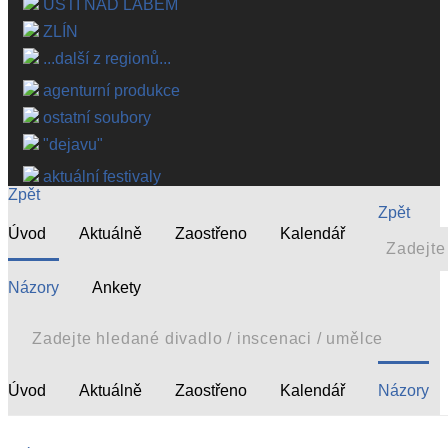
ÚSTÍ NAD LABEM
ZLÍN
...další z regionů...
agenturní produkce
ostatní soubory
"dejavu"
aktuální festivaly
Zpět
Zpět
Úvod
Aktuálně
Zaostřeno
Kalendář
Názory
Ankety
Úvod
Aktuálně
Zaostřeno
Kalendář
Názory