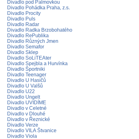
Divadlo pod Palmovkou
Divadlo Pohádka Praha, z.s.
Divadlo Procity
Divadlo Puls
Divadlo Radar
Divadlo Radka Brzobohatého
Divadlo RePublika
Divadlo Různých Jmen
Divadlo Semafor
Divadlo Sklep
Divadlo SoLiTEAter
Divadlo Spejbla a Hurvínka
Divadlo Športniki
Divadlo Teenager
Divadlo U Hasičů
Divadlo U Valšů
Divadlo U22
Divadlo Ungelt
Divadlo UVIDÍME
Divadlo v Celetné
Divadlo v Dlouhé
Divadlo v Řeznické
Divadlo Verze
Divadlo VILA Štvanice
Divadlo Viola