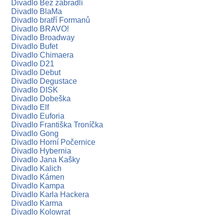
Divadlo Bez zábradlí
Divadlo BlaMa
Divadlo bratří Formanů
Divadlo BRAVO!
Divadlo Broadway
Divadlo Bufet
Divadlo Chimaera
Divadlo D21
Divadlo Debut
Divadlo Degustace
Divadlo DISK
Divadlo Dobeška
Divadlo Elf
Divadlo Euforia
Divadlo Františka Troníčka
Divadlo Gong
Divadlo Horní Počernice
Divadlo Hybernia
Divadlo Jana Kašky
Divadlo Kalich
Divadlo Kámen
Divadlo Kampa
Divadlo Karla Hackera
Divadlo Karma
Divadlo Kolowrat