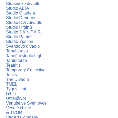
Strašnické divadlo
Studio ALTA
Studio Citadela
Studio Dendrion
Studio DVA divadlo
Studio Hrdinů
Studio J.A.N.T.A.R.
Studio Paměť
Studio Ypsilon
Švandovo divadlo
Tabula rasa
Taneční studio Light
Tantehorse
Teatritis
Temporary Collective
Testis
The Divadlo
TMEL
Tygr v tísni
tYhle
Ufftenživot
Venuše ve Švehlovce
Veselé chvíle
vi.TVOR
VIP Art Company