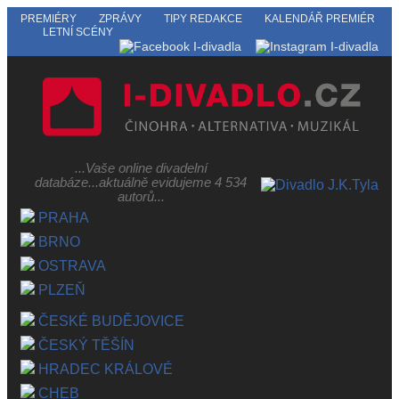
PREMIÉRY
ZPRÁVY
TIPY REDAKCE
KALENDÁŘ PREMIÉR
LETNÍ SCÉNY
...Vaše online divadelní
databáze...aktuálně evidujeme 4 534
autorů...
PRAHA
BRNO
OSTRAVA
PLZEŇ
ČESKÉ BUDĚJOVICE
ČESKÝ TĚŠÍN
HRADEC KRÁLOVÉ
CHEB