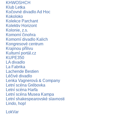
KHWOSHCH
Klub Letka
Kočovné divadlo Ad Hoc
Kokoloko
Kolekce Parchant
Kolektiv Horizont
Kolonie, z.s.
Komorní činohra
Komorní divadlo Kalich
Kongresové centrum
Krajinou přílivu
Kulturní portál.cz
KUPE350
LA divadlo
La Fabrika
Lachende Bestien
Léčivé divadlo
Lenka Vagnerová & Company
Letní scéna Grébovka
Letní scéna Harfa
Letní scéna Musea Kampa
Letní shakespearovské slavnosti
Lindo, hop!
LokVar