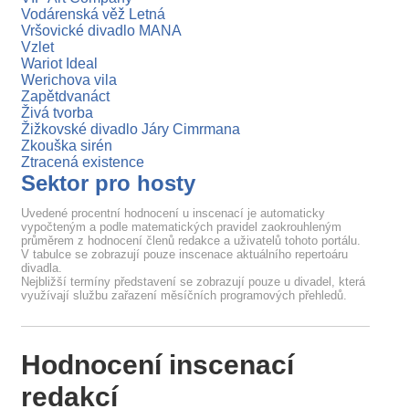
Vodárenská věž Letná
Vršovické divadlo MANA
Vzlet
Wariot Ideal
Werichova vila
Zapětdvanáct
Živá tvorba
Žižkovské divadlo Járy Cimrmana
Zkouška sirén
Ztracená existence
Sektor pro hosty
Uvedené procentní hodnocení u inscenací je automaticky
vypočteným a podle matematických pravidel zaokrouhleným
průměrem z hodnocení členů redakce a uživatelů tohoto portálu.
V tabulce se zobrazují pouze inscenace aktuálního repertoáru
divadla.
Nejbližší termíny představení se zobrazují pouze u divadel, která
využívají službu zařazení měsíčních programových přehledů.
Hodnocení inscenací
redakcí