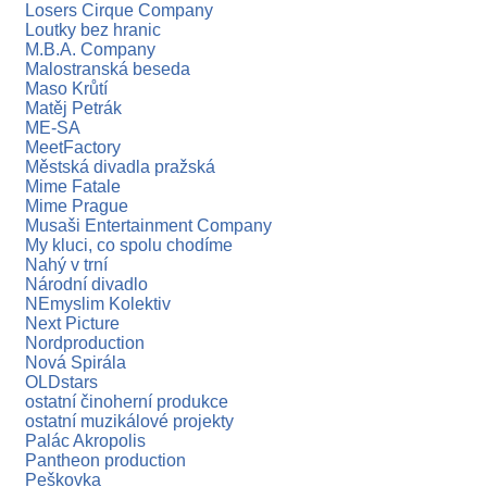
Losers Cirque Company
Loutky bez hranic
M.B.A. Company
Malostranská beseda
Maso Krůtí
Matěj Petrák
ME-SA
MeetFactory
Městská divadla pražská
Mime Fatale
Mime Prague
Musaši Entertainment Company
My kluci, co spolu chodíme
Nahý v trní
Národní divadlo
NEmyslim Kolektiv
Next Picture
Nordproduction
Nová Spirála
OLDstars
ostatní činoherní produkce
ostatní muzikálové projekty
Palác Akropolis
Pantheon production
Peškovka