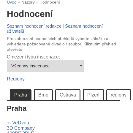
Úvod
»
Názory
» Hodnocení
Hodnocení
Seznam hodnocení redakce
|
Seznam hodnocení
uživatelů
Pro zobrazení hodnotících přehledů vyberte záložku a
vyhledejte požadované divadlo / soubor. Kliknutím přehled
otevřete.
Omezení typu inscenace:
Regiony
Praha
Brno
Ostrava
Plzeň
regiony
Praha
+- VeDvou
3D Company