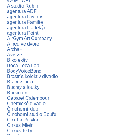
420PEOPLE
A studio Rubín
agentura ADF
agentura Divinus
agentura Familie
agentura Harlekýn
agentura Point
AirGym Art Company
Alfred ve dvoře
Archa+
Averze_
B kolektiv
Boca Loca Lab
BodyVoiceBand
Brastr`s kolektiv divadlo
Bratři v tricku
Buchty a loutky
Burkicom
Cabaret Calembour
Chemické divadlo
Činoherní klub
Činoherní studio Bouře
Cirk La Putyka
Cirkus Mlejn
Cirkus TeTy