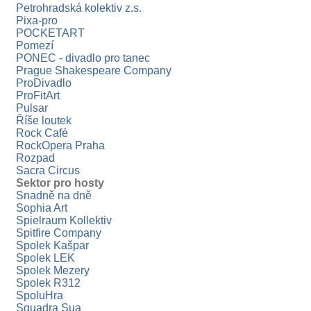
Petrohradská kolektiv z.s.
Pixa-pro
POCKETART
Pomezí
PONEC - divadlo pro tanec
Prague Shakespeare Company
ProDivadlo
ProFitArt
Pulsar
Říše loutek
Rock Café
RockOpera Praha
Rozpad
Sacra Circus
Sektor pro hosty
Snadně na dně
Sophia Art
Spielraum Kollektiv
Spitfire Company
Spolek Kašpar
Spolek LEK
Spolek Mezery
Spolek R312
SpoluHra
Squadra Sua