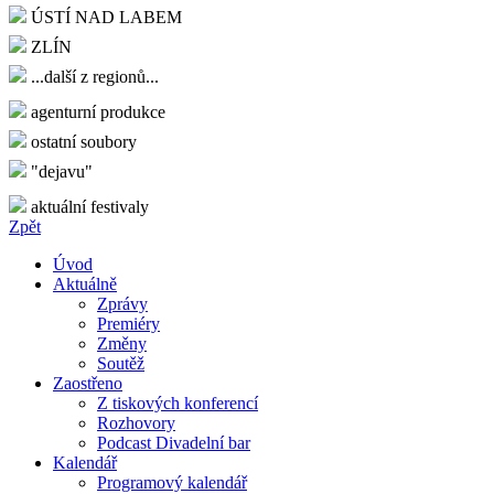
ÚSTÍ NAD LABEM
ZLÍN
...další z regionů...
agenturní produkce
ostatní soubory
"dejavu"
aktuální festivaly
Zpět
Úvod
Aktuálně
Zprávy
Premiéry
Změny
Soutěž
Zaostřeno
Z tiskových konferencí
Rozhovory
Podcast Divadelní bar
Kalendář
Programový kalendář