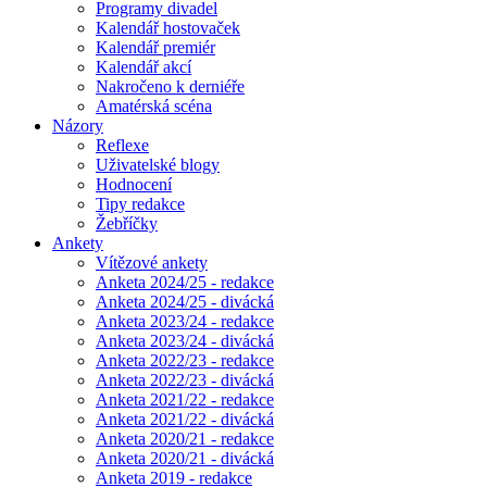
Programy divadel
Kalendář hostovaček
Kalendář premiér
Kalendář akcí
Nakročeno k derniéře
Amatérská scéna
Názory
Reflexe
Uživatelské blogy
Hodnocení
Tipy redakce
Žebříčky
Ankety
Vítězové ankety
Anketa 2024/25 - redakce
Anketa 2024/25 - divácká
Anketa 2023/24 - redakce
Anketa 2023/24 - divácká
Anketa 2022/23 - redakce
Anketa 2022/23 - divácká
Anketa 2021/22 - redakce
Anketa 2021/22 - divácká
Anketa 2020/21 - redakce
Anketa 2020/21 - divácká
Anketa 2019 - redakce