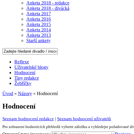
Anketa 2018 - redakce
Anketa 2018 - divácká
Anketa 2017
Anketa 2016
Anketa 2015
Anketa 2014
Anketa 2013
Starší ankety
Reflexe
Uživatelské blogy
Hodnocení
Tipy redakce
Žebříčky
Úvod
»
Názory
» Hodnocení
Hodnocení
Seznam hodnocení redakce
|
Seznam hodnocení uživatelů
Pro zobrazení hodnotících přehledů vyberte záložku a vyhledejte požadované div