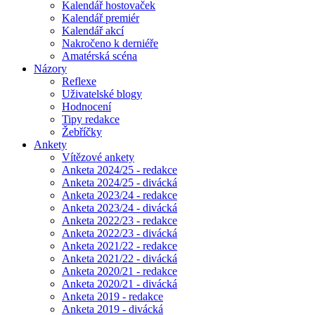
Kalendář hostovaček
Kalendář premiér
Kalendář akcí
Nakročeno k derniéře
Amatérská scéna
Názory
Reflexe
Uživatelské blogy
Hodnocení
Tipy redakce
Žebříčky
Ankety
Vítězové ankety
Anketa 2024/25 - redakce
Anketa 2024/25 - divácká
Anketa 2023/24 - redakce
Anketa 2023/24 - divácká
Anketa 2022/23 - redakce
Anketa 2022/23 - divácká
Anketa 2021/22 - redakce
Anketa 2021/22 - divácká
Anketa 2020/21 - redakce
Anketa 2020/21 - divácká
Anketa 2019 - redakce
Anketa 2019 - divácká