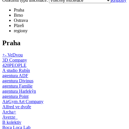
Omezení typu inscenace:
Regiony
Praha
Brno
Ostrava
Plzeň
regiony
Praha
+- VeDvou
3D Company
420PEOPLE
A studio Rubín
agentura ADF
agentura Divinus
agentura Familie
agentura Harlekýn
agentura Point
AirGym Art Company
Alfred ve dvoře
Archa+
Averze_
B kolektiv
Boca Loca Lab