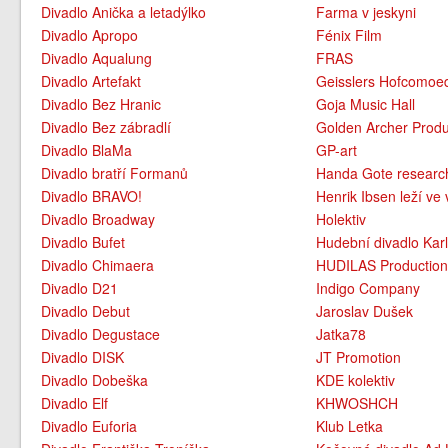
Divadlo Anička a letadýlko
Farma v jeskyni
Divadlo Apropo
Fénix Film
Divadlo Aqualung
FRAS
Divadlo Artefakt
Geisslers Hofcomoe
Divadlo Bez Hranic
Goja Music Hall
Divadlo Bez zábradlí
Golden Archer Produ
Divadlo BlaMa
GP-art
Divadlo bratří Formanů
Handa Gote researc
Divadlo BRAVO!
Henrik Ibsen leží ve 
Divadlo Broadway
Holektiv
Divadlo Bufet
Hudební divadlo Karl
Divadlo Chimaera
HUDILAS Productio
Divadlo D21
Indigo Company
Divadlo Debut
Jaroslav Dušek
Divadlo Degustace
Jatka78
Divadlo DISK
JT Promotion
Divadlo Dobeška
KDE kolektiv
Divadlo Elf
KHWOSHCH
Divadlo Euforia
Klub Letka