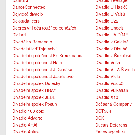
Damúza
Divadlo Teenager
DanceConnected
Divadlo U Hasičů
Dejvické divadlo
Divadlo U Valšů
Dekkadancers
Divadlo U22
Depresivní děti touží po penězích
Divadlo Ungelt
Didi.art
Divadlo UVIDÍME
Divadélko Romaneto
Divadlo v Celetné
Divadelní loď Tajemství
Divadlo v Dlouhé
Divadelní společnost Fr. Kreuzmanna
Divadlo v Řeznické
Divadelní společnost Háta
Divadlo Verze
Divadelní společnost J.Dvořáka
Divadlo VILA Štvani
Divadelní společnost J.Jurištové
Divadlo Viola
Divadelní spolek Dotečky
Divadlo Vosto5
Divadelní spolek HRAY
Divadlo Vulkaaan
Divadelní spolek JEDL
Divadlo X10
Divadelní spolek Posun
Dočasná Company
Divadlo 100 opic
DOT504
Divadlo Adverte
DOX
Divadlo AHA!
Ductus Deferens
Divadlo Anfas
Fanny agentura