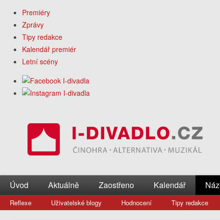
Premiéry
Zprávy
Tipy redakce
Kalendář premiér
Letní scény
Úvod
Aktuálně
Zaostřeno
Kalendář
Náz
Reflexe
Uživatelské blogy
Hodnocení
Tipy redakce