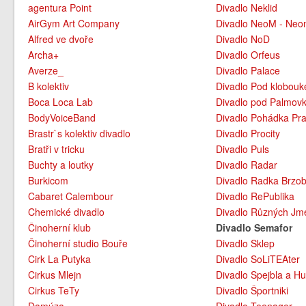
agentura Point
Divadlo Neklid
AirGym Art Company
Divadlo NeoM - Neo
Alfred ve dvoře
Divadlo NoD
Archa+
Divadlo Orfeus
Averze_
Divadlo Palace
B kolektiv
Divadlo Pod klobou
Boca Loca Lab
Divadlo pod Palmov
BodyVoiceBand
Divadlo Pohádka Pra
Brastr`s kolektiv divadlo
Divadlo Procity
Bratři v tricku
Divadlo Puls
Buchty a loutky
Divadlo Radar
Burkicom
Divadlo Radka Brzo
Cabaret Calembour
Divadlo RePublika
Chemické divadlo
Divadlo Různých Jm
Činoherní klub
Divadlo Semafor
Činoherní studio Bouře
Divadlo Sklep
Cirk La Putyka
Divadlo SoLiTEAter
Cirkus Mlejn
Divadlo Spejbla a Hu
Cirkus TeTy
Divadlo Športniki