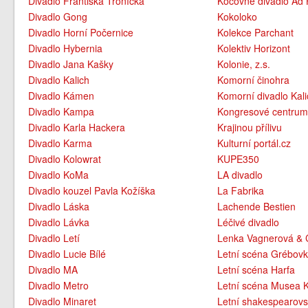
Divadlo Františka Troníčka
Kočovné divadlo Ad
Divadlo Gong
Kokoloko
Divadlo Horní Počernice
Kolekce Parchant
Divadlo Hybernia
Kolektiv Horizont
Divadlo Jana Kašky
Kolonie, z.s.
Divadlo Kalich
Komorní činohra
Divadlo Kámen
Komorní divadlo Kali
Divadlo Kampa
Kongresové centru
Divadlo Karla Hackera
Krajinou přílivu
Divadlo Karma
Kulturní portál.cz
Divadlo Kolowrat
KUPE350
Divadlo KoMa
LA divadlo
Divadlo kouzel Pavla Kožíška
La Fabrika
Divadlo Láska
Lachende Bestien
Divadlo Lávka
Léčivé divadlo
Divadlo Letí
Lenka Vagnerová &
Divadlo Lucie Bílé
Letní scéna Grébov
Divadlo MA
Letní scéna Harfa
Divadlo Metro
Letní scéna Musea
Divadlo Minaret
Letní shakespearovs