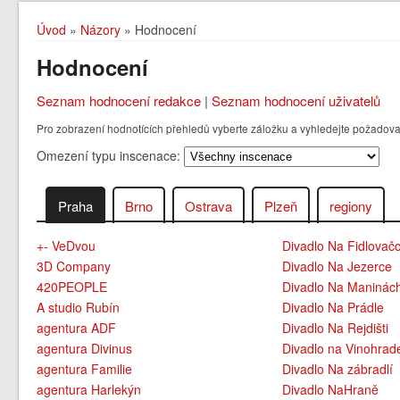
Úvod
»
Názory
» Hodnocení
Hodnocení
Seznam hodnocení redakce
|
Seznam hodnocení uživatelů
Pro zobrazení hodnotících přehledů vyberte záložku a vyhledejte požadovan
Omezení typu inscenace:
Praha
Brno
Ostrava
Plzeň
regiony
+- VeDvou
Divadlo Na Fidlovač
3D Company
Divadlo Na Jezerce
420PEOPLE
Divadlo Na Maninác
A studio Rubín
Divadlo Na Prádle
agentura ADF
Divadlo Na Rejdišti
agentura Divinus
Divadlo na Vinohrad
agentura Familie
Divadlo Na zábradlí
agentura Harlekýn
Divadlo NaHraně