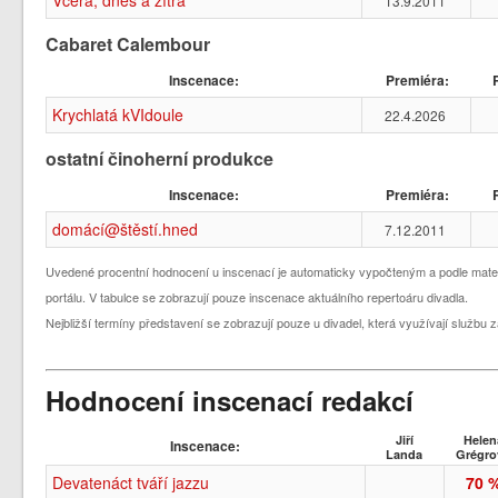
Včera, dnes a zítra
13.9.2011
Cabaret Calembour
Inscenace:
Premiéra:
R
Krychlatá kVIdoule
22.4.2026
ostatní činoherní produkce
Inscenace:
Premiéra:
R
domácí@štěstí.hned
7.12.2011
Uvedené procentní hodnocení u inscenací je automaticky vypočteným a podle mate
portálu. V tabulce se zobrazují pouze inscenace aktuálního repertoáru divadla.
Nejbližší termíny představení se zobrazují pouze u divadel, která využívají služb
Hodnocení inscenací redakcí
Jiří
Helen
Inscenace:
Landa
Grégro
Devatenáct tváří jazzu
70 