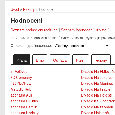
Úvod
»
Názory
» Hodnocení
Hodnocení
Seznam hodnocení redakce
|
Seznam hodnocení uživatelů
Pro zobrazení hodnotících přehledů vyberte záložku a vyhledejte požadovan
Omezení typu inscenace:
Praha
Brno
Ostrava
Plzeň
regiony
+- VeDvou
Divadlo Na Fidlovač
3D Company
Divadlo Na Jezerce
420PEOPLE
Divadlo Na Maninác
A studio Rubín
Divadlo Na Prádle
agentura ADF
Divadlo Na Rejdišti
agentura Divinus
Divadlo na Vinohrad
agentura Familie
Divadlo Na zábradlí
agentura Harlekýn
Divadlo NaHraně