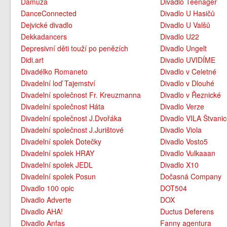
Damúza
Divadlo Teenager
DanceConnected
Divadlo U Hasičů
Dejvické divadlo
Divadlo U Valšů
Dekkadancers
Divadlo U22
Depresivní děti touží po penězích
Divadlo Ungelt
Didi.art
Divadlo UVIDÍME
Divadélko Romaneto
Divadlo v Celetné
Divadelní loď Tajemství
Divadlo v Dlouhé
Divadelní společnost Fr. Kreuzmanna
Divadlo v Řeznické
Divadelní společnost Háta
Divadlo Verze
Divadelní společnost J.Dvořáka
Divadlo VILA Štvani
Divadelní společnost J.Jurištové
Divadlo Viola
Divadelní spolek Dotečky
Divadlo Vosto5
Divadelní spolek HRAY
Divadlo Vulkaaan
Divadelní spolek JEDL
Divadlo X10
Divadelní spolek Posun
Dočasná Company
Divadlo 100 opic
DOT504
Divadlo Adverte
DOX
Divadlo AHA!
Ductus Deferens
Divadlo Anfas
Fanny agentura