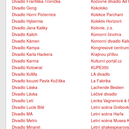
Divadlo Františka Troníčka
Kočovné divadlo Ad
Divadlo Gong
Kokoloko
Divadlo Horní Počernice
Kolekce Parchant
Divadlo Hybernia
Kolektiv Horizont
Divadlo Jana Kašky
Kolonie, z.s.
Divadlo Kalich
Komorní činohra
Divadlo Kámen
Komorní divadlo Kali
Divadlo Kampa
Kongresové centru
Divadlo Karla Hackera
Krajinou přílivu
Divadlo Karma
Kulturní portál.cz
Divadlo Kolowrat
KUPE350
Divadlo KoMa
LA divadlo
Divadlo kouzel Pavla Kožíška
La Fabrika
Divadlo Láska
Lachende Bestien
Divadlo Lávka
Léčivé divadlo
Divadlo Letí
Lenka Vagnerová &
Divadlo Lucie Bílé
Letní scéna Grébov
Divadlo MA
Letní scéna Harfa
Divadlo Metro
Letní scéna Musea
Divadlo Minaret
Letní shakespearovs