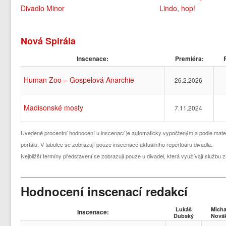
Divadlo Minor
Lindo, hop!
Nová Spirála
Inscenace:
Premiéra:
R
Human Zoo – Gospelová Anarchie
26.2.2026
Madisonské mosty
7.11.2024
Uvedené procentní hodnocení u inscenací je automaticky vypočteným a podle mate
portálu. V tabulce se zobrazují pouze inscenace aktuálního repertoáru divadla.
Nejbližší termíny představení se zobrazují pouze u divadel, která využívají služb
Hodnocení inscenací redakcí
Lukáš
Micha
Inscenace:
Dubský
Nová