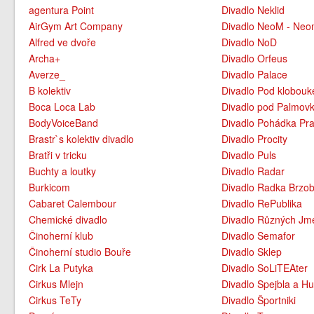
agentura Point
Divadlo Neklid
AirGym Art Company
Divadlo NeoM - Neo
Alfred ve dvoře
Divadlo NoD
Archa+
Divadlo Orfeus
Averze_
Divadlo Palace
B kolektiv
Divadlo Pod klobou
Boca Loca Lab
Divadlo pod Palmov
BodyVoiceBand
Divadlo Pohádka Pra
Brastr`s kolektiv divadlo
Divadlo Procity
Bratři v tricku
Divadlo Puls
Buchty a loutky
Divadlo Radar
Burkicom
Divadlo Radka Brzo
Cabaret Calembour
Divadlo RePublika
Chemické divadlo
Divadlo Různých Jm
Činoherní klub
Divadlo Semafor
Činoherní studio Bouře
Divadlo Sklep
Cirk La Putyka
Divadlo SoLiTEAter
Cirkus Mlejn
Divadlo Spejbla a Hu
Cirkus TeTy
Divadlo Športniki