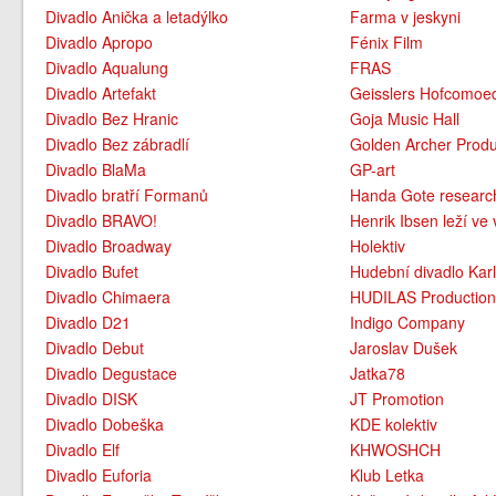
Divadlo Anička a letadýlko
Farma v jeskyni
Divadlo Apropo
Fénix Film
Divadlo Aqualung
FRAS
Divadlo Artefakt
Geisslers Hofcomoe
Divadlo Bez Hranic
Goja Music Hall
Divadlo Bez zábradlí
Golden Archer Produ
Divadlo BlaMa
GP-art
Divadlo bratří Formanů
Handa Gote researc
Divadlo BRAVO!
Henrik Ibsen leží ve 
Divadlo Broadway
Holektiv
Divadlo Bufet
Hudební divadlo Karl
Divadlo Chimaera
HUDILAS Productio
Divadlo D21
Indigo Company
Divadlo Debut
Jaroslav Dušek
Divadlo Degustace
Jatka78
Divadlo DISK
JT Promotion
Divadlo Dobeška
KDE kolektiv
Divadlo Elf
KHWOSHCH
Divadlo Euforia
Klub Letka