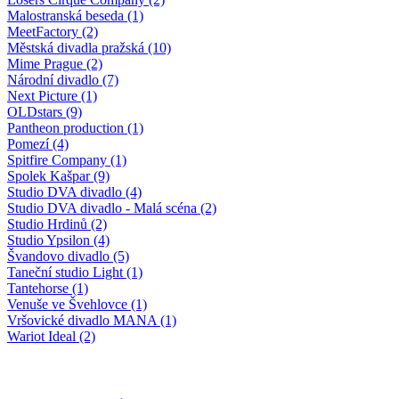
Malostranská beseda (1)
MeetFactory (2)
Městská divadla pražská (10)
Mime Prague (2)
Národní divadlo (7)
Next Picture (1)
OLDstars (9)
Pantheon production (1)
Pomezí (4)
Spitfire Company (1)
Spolek Kašpar (9)
Studio DVA divadlo (4)
Studio DVA divadlo - Malá scéna (2)
Studio Hrdinů (2)
Studio Ypsilon (4)
Švandovo divadlo (5)
Taneční studio Light (1)
Tantehorse (1)
Venuše ve Švehlovce (1)
Vršovické divadlo MANA (1)
Wariot Ideal (2)