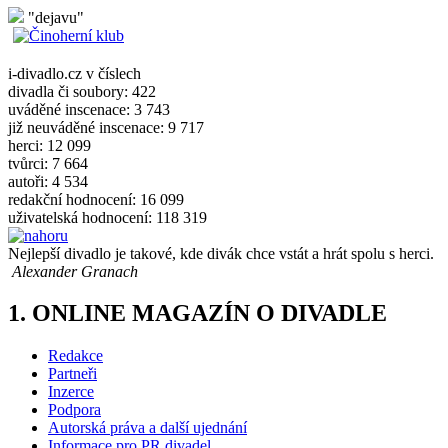
"dejavu"
i-divadlo.cz v číslech
divadla či soubory: 422
uváděné inscenace: 3 743
již neuváděné inscenace: 9 717
herci: 12 099
tvůrci: 7 664
autoři: 4 534
redakční hodnocení: 16 099
uživatelská hodnocení: 118 319
Nejlepší divadlo je takové, kde divák chce vstát a hrát spolu s herci.
Alexander Granach
1. ONLINE MAGAZÍN O DIVADLE
Redakce
Partneři
Inzerce
Podpora
Autorská práva a další ujednání
Informace pro PR divadel