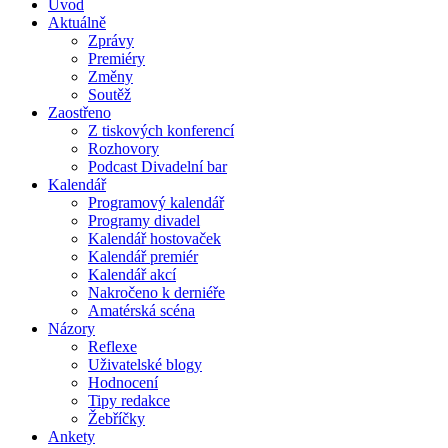
Úvod
Aktuálně
Zprávy
Premiéry
Změny
Soutěž
Zaostřeno
Z tiskových konferencí
Rozhovory
Podcast Divadelní bar
Kalendář
Programový kalendář
Programy divadel
Kalendář hostovaček
Kalendář premiér
Kalendář akcí
Nakročeno k derniéře
Amatérská scéna
Názory
Reflexe
Uživatelské blogy
Hodnocení
Tipy redakce
Žebříčky
Ankety