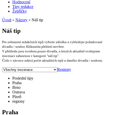
Hodnocení
Tipy redakce
Žebříčky
Úvod
»
Názory
» Náš tip
Náš tip
Pro zobrazení redakčních tipů vyberte záložku a vyhledejte požadované
divadlo / soubor. Kliknutím přehled otevřete.
V přehledu jsou uvedena pouze divadla, u kterých aktuálně evidujeme
inscenaci zařazenou v kategorii "náš tip".
Číslo v závorce udává počet aktuálních tipů u daného divadla / souboru.
Regiony
Poslední tipy
Praha
Brno
Ostrava
Plzeň
regiony
Praha