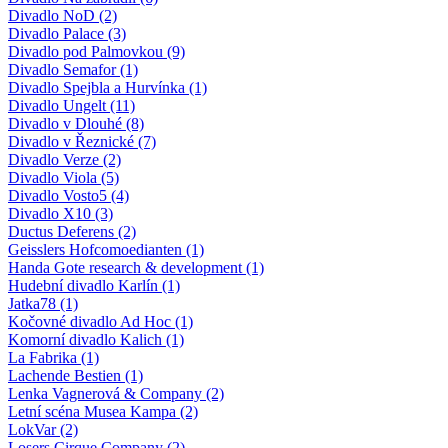
Divadlo NoD (2)
Divadlo Palace (3)
Divadlo pod Palmovkou (9)
Divadlo Semafor (1)
Divadlo Spejbla a Hurvínka (1)
Divadlo Ungelt (11)
Divadlo v Dlouhé (8)
Divadlo v Řeznické (7)
Divadlo Verze (2)
Divadlo Viola (5)
Divadlo Vosto5 (4)
Divadlo X10 (3)
Ductus Deferens (2)
Geisslers Hofcomoedianten (1)
Handa Gote research & development (1)
Hudební divadlo Karlín (1)
Jatka78 (1)
Kočovné divadlo Ad Hoc (1)
Komorní divadlo Kalich (1)
La Fabrika (1)
Lachende Bestien (1)
Lenka Vagnerová & Company (2)
Letní scéna Musea Kampa (2)
LokVar (2)
Losers Cirque Company (2)