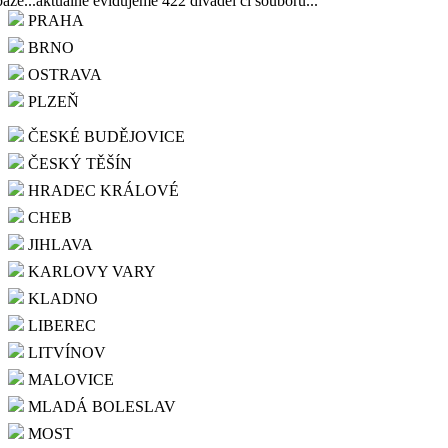
báze...aktuálně evidujeme 422 divadel či souborů...
PRAHA
BRNO
OSTRAVA
PLZEŇ
ČESKÉ BUDĚJOVICE
ČESKÝ TĚŠÍN
HRADEC KRÁLOVÉ
CHEB
JIHLAVA
KARLOVY VARY
KLADNO
LIBEREC
LITVÍNOV
MALOVICE
MLADÁ BOLESLAV
MOST