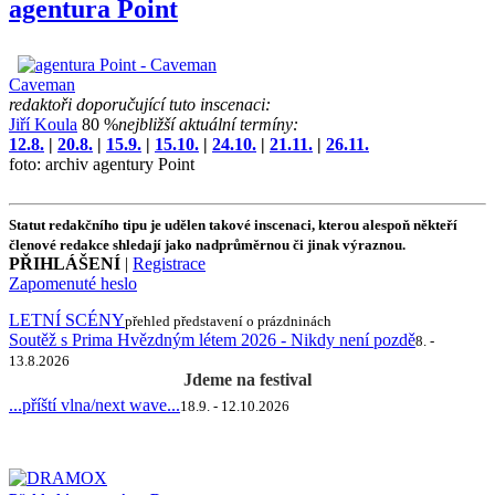
agentura Point
Caveman
redaktoři doporučující tuto inscenaci:
Jiří Koula
80 %
nejbližší aktuální termíny:
12.8.
|
20.8.
|
15.9.
|
15.10.
|
24.10.
|
21.11.
|
26.11.
foto: archiv agentury Point
Statut redakčního tipu je udělen takové inscenaci, kterou alespoň někteří
členové redakce shledají jako nadprůměrnou či jinak výraznou.
PŘIHLÁŠENÍ
|
Registrace
Zapomenuté heslo
LETNÍ SCÉNY
přehled představení o prázdninách
Soutěž s Prima Hvězdným létem 2026 - Nikdy není pozdě
8. -
13.8.2026
Jdeme na festival
...příští vlna/next wave...
18.9. - 12.10.2026