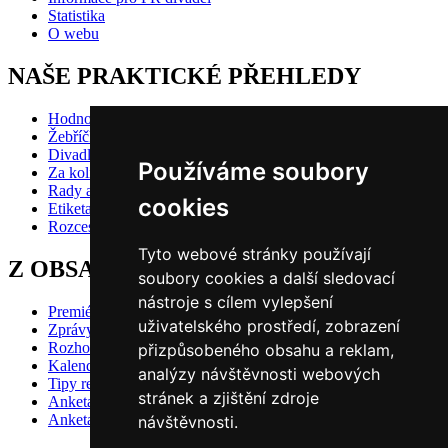
Statistika
O webu
NAŠE PRAKTICKÉ PŘEHLEDY
Hodnocení inscenací
Žebříčky
Divadlo pro děti
Používáme soubory
Za kolik do divadla?
Rady a doporučení
cookies
Etiketa?
Rozcestník
Tyto webové stránky používají
Z OBSAHU VYBÍRÁME
soubory cookies a další sledovací
nástroje s cílem vylepšení
Premiéry
uživatelského prostředí, zobrazení
Zprávy
Rozhovory
přizpůsobeného obsahu a reklam,
Kalendář premiér
analýzy návštěvnosti webových
Tipy redakce
stránek a zjištění zdroje
Anketa 2024/25 - divácké hlasování
Anketa 2024/25 - redakční volba
návštěvnosti.