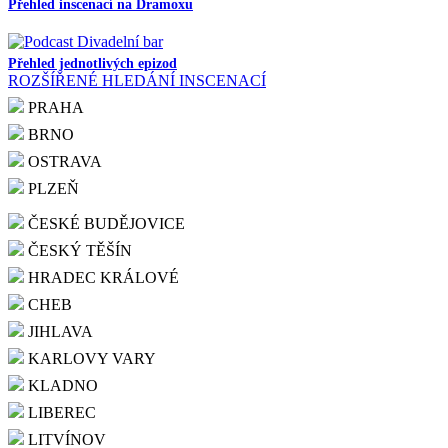
Přehled inscenací na Dramoxu
Přehled jednotlivých epizod
ROZŠÍŘENÉ HLEDÁNÍ INSCENACÍ
PRAHA
BRNO
OSTRAVA
PLZEŇ
ČESKÉ BUDĚJOVICE
ČESKÝ TĚŠÍN
HRADEC KRÁLOVÉ
CHEB
JIHLAVA
KARLOVY VARY
KLADNO
LIBEREC
LITVÍNOV