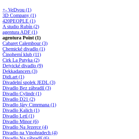
+- VeDvou (1)
3D Company (1)
420PEOPLE (1)
A studio Rubín (2)
agentura ADF (1)
agentura Point (1)
Cabaret Calembour (3)
Chemické divadlo (1)
Činoherní klub (11)
Cirk La Putyka (2)
Dejvické divadlo (9)
Dekkadancers (3)
Didi.art (1)
Divadelní spolek JEDL (3)
Divadlo Bez zábradlí (3)
Divadlo Cylindr (1)
Divadlo D21 (2)
Divadlo Járy Cimrmana (1)
Divadlo Kalich (1)
Divadlo Letí (1)
Divadlo Minor (6)
Divadlo Na Jezerce (4)
Divadlo na Vinohradech (4)
Divadlo Na zábradlí (6)