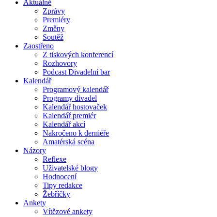
Aktuálně
Zprávy
Premiéry
Změny
Soutěž
Zaostřeno
Z tiskových konferencí
Rozhovory
Podcast Divadelní bar
Kalendář
Programový kalendář
Programy divadel
Kalendář hostovaček
Kalendář premiér
Kalendář akcí
Nakročeno k derniéře
Amatérská scéna
Názory
Reflexe
Uživatelské blogy
Hodnocení
Tipy redakce
Žebříčky
Ankety
Vítězové ankety