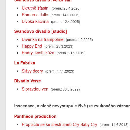
Ukrutně šťastni
(prem.: 25.4.2026)
Romeo a Julie
(prem.: 14.2.2026)
Divoká kachna
(prem.: 12.4.2025)
Švandovo divadlo [studio]
Dívenka na trampolíně
(prem.: 1.2.2025)
Happy End
(prem.: 25.3.2023)
Hadry, kosti, kůže
(prem.: 21.9.2019)
La Fabrika
Slávy dcery
(prem.: 17.1.2023)
Divadlo Verze
S pravdou ven
(prem.: 30.6.2022)
inscenace, v nichž nevystupuje živě (ze zvukového záznam
Pantheon production
Proplačte se ke štěstí aneb Cry Baby Cry
(prem.: 14.6.2013)