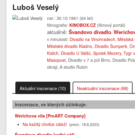
Luboš Veselý
nar.: 30.10.1961 (64 let)
filmografie:
KINOBOX.CZ
(filmový portál)
aktuálně:
Švandovo divadlo
Werichov
,
v minulosti:
Divadlo na Vinohradech
,
Městská 
Městské divadlo Kladno
,
Divadlo Šumperk
,
Či
Kalich
,
Divadlo U Valšů
,
Spolek Mezery
,
Tygr v
Masopust
, Divadlo v 7 a půl Brno, Divadlo Po
okraji, A studio Rubín
Aktuální inscenace (10)
Neaktuální inscenace (68)
inscenace, ve kterých účinkuje:
Werichova vila [ProART Company]
Na každý chvilce záleží
(prem.: 18.6.2023)
Švandovo divadlo [velký sál]