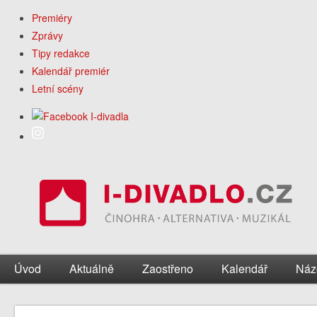
Premiéry
Zprávy
Tipy redakce
Kalendář premiér
Letní scény
Úvod
Aktuálně
Zaostřeno
Kalendář
Náz