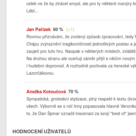
celek ne že by ztrácel smysl, ale pro ty některé manýry b
Lébl...
Jan Pařízek
60 %
(+1)
Rovnou přiznávám, že zvolený způsob zpracování, tedy f
Chápu zvýraznění tragikomičnosti jednotlivých postav a j
zaujetí pro tuto hru. Naopak v některých místech, zvláště
Na druhou stranu ale oceňuji záměr přijít s něčím novým
i hudební doprovod. A rozhodně pochvala za herecké výkony
Lazorčákovou.
Anežka Kotoučová
70 %
Sympatická, groteskní stylizace, plný respekt k textu (kr
všech. Výborně se s rolí Iriny popasovala hlavně Veronik
to, že Dan Špinar označil inscenaci za svojí "best of" 
HODNOCENÍ UŽIVATELŮ