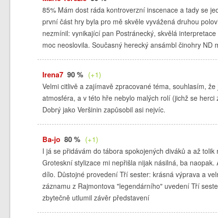
85% Mám dost ráda kontroverzní inscenace a tady se j
první část hry byla pro mě skvěle vyvážená druhou polov
nezmínil: vynikající pan Postránecký, skvělá interpreta
moc neoslovila. Současný herecký ansámbl činohry ND mi ve
Irena7
90 %
(+1)
Velmi citlivě a zajímavě zpracované téma, souhlasím, že j
atmosféra, a v této hře nebylo malých rolí (jichž se herci
Dobrý jako Veršinin zapůsobil asi nejvíc.
Ba-jo
80 %
(+1)
I já se přidávám do tábora spokojených diváků a až tolik
Groteskní stylizace mi nepřišla nijak násilná, ba naopak.
dílo. Důstojné provedení Tří sester: krásná výprava a v
záznamu z Rajmontova "legendárního" uvedení Tří sester
zbytečně utlumil závěr představení