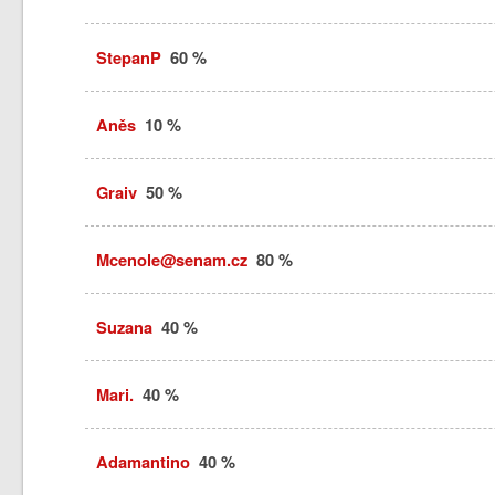
StepanP
60 %
Aněs
10 %
Graiv
50 %
Mcenole@senam.cz
80 %
Suzana
40 %
Mari.
40 %
Adamantino
40 %