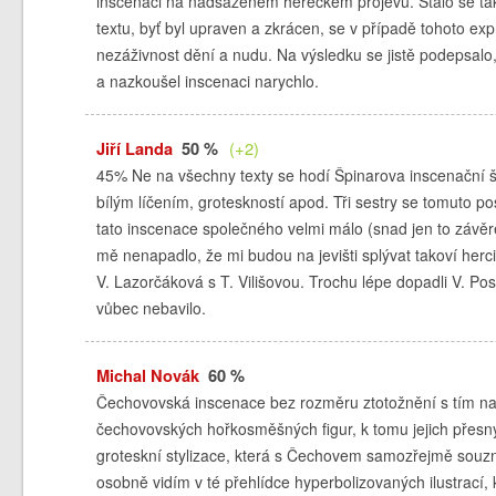
inscenaci na nadsazeném hereckém projevu. Stalo se tak,
textu, byť byl upraven a zkrácen, se v případě tohoto ex
nezáživnost dění a nudu. Na výsledku se jistě podepsalo, 
a nazkoušel inscenaci narychlo.
Jiří Landa
50 %
(+2)
45% Ne na všechny texty se hodí Špinarova inscenační š
bílým líčením, groteskností apod. Tři sestry se tomuto 
tato inscenace společného velmi málo (snad jen to závěre
mě nenapadlo, že mi budou na jevišti splývat takoví herc
V. Lazorčáková s T. Vilišovou. Trochu lépe dopadli V. Pos
vůbec nebavilo.
Michal Novák
60 %
Čechovovská inscenace bez rozměru ztotožnění s tím na
čechovovských hořkosměšných figur, k tomu jejich přesn
groteskní stylizace, která s Čechovem samozřejmě souzní.
osobně vidím v té přehlídce hyperbolizovaných ilustrací, kt