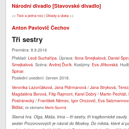
Národní divadlo [Stavovské divadlo]
<<
Tisíc a jedna noc
|
Úklady a láska
>>
Anton Pavlovič Čechov
Tři sestry
Premiéra: 8.9.2016
Překlad:
Leoš Suchařípa
. Úprava:
Ilona Smejkalová
,
Daniel Špin
Smejkalová
. Scéna:
Andrej Ďurík
. Kostýmy:
Eva Jiřikovská
. Hud
Špinar
.
Poslední uvedení: červen 2018.
Veronika Lazorčáková
,
Jana Pidrmanová
/
Jana Stryková
,
Terez
Magdaléna Borová
,
Filip Rajmont
,
Karel Dobrý
/
Martin Pechlát
,
Postránecký
/
František Němec
,
Igor Orozovič
,
Eva Salzmannov
Bidlas
;
ze záznamu
Marie Spurná
Slavná hra. Olga, Máša, Irina – tři sestry, tři tragikomické osud
sester Prozorovových je návrat do Moskvy. Do města, které si pam