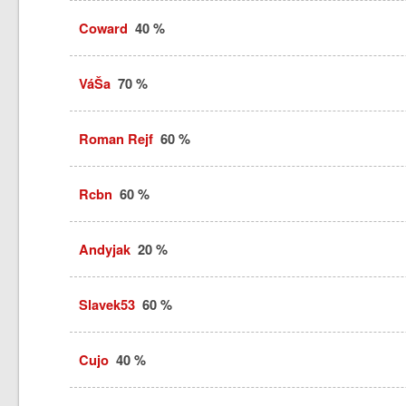
Coward
40 %
VáŠa
70 %
Roman Rejf
60 %
Rcbn
60 %
Andyjak
20 %
Slavek53
60 %
Cujo
40 %