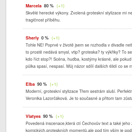
Marcela
80 %
(+1)
Skvělé herecké výkony. Zvolená groteskní stylizace mi ne
tragičnost příběhu.
Sherly
0 %
(+1)
Tohle NE! Poprvé v životě jsem se rozhodla v divadle netle
to prostě nedává smysl, vtip? groteska? ty výkřiky? To se
kdo říct stop?! Scéna, hudba, kostýmy krásné, ale pokud t
půlka spasí, nespasí. Můj názor sdílí dalších 6lidí co se m
Elba
90 %
(+1)
Moderní, groteskní stylizace Třem sestrám sluší. Perfekt
Veronika Lazorčáková. Je to současné a přitom tam zůsta
Vlatyes
90 %
(+1)
Povedená inscenace,která ctí Čechovův text a také jeho
komických,groteskních momentů,ale pod tím vším je podi