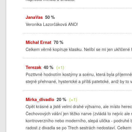
JanaVas
50 %
Veronika Lazorčáková ANO!
Michal Ernat
70 %
Celkem věrně kopíruje klasiku. Nelíbí se mi jen ukřičené
Terezak
40 %
(+1)
Pozitivně hodnotím kostýmy a scénu, která byla příjemn
stejně přehnané, hysterické a příliš patetické, aniž by t
Mirka_divadlo
20 %
(+1)
Opět krásné a jistě velmi drahé výtvarno, ale místo herec
Čechovových vášní jen těžko narve (zvládá to nejvíc ale 
kontroverzního nebo moderního, slepá ulička - podruhé by
radost z divadla se po Třech sestrách nedostaví. Celkem s