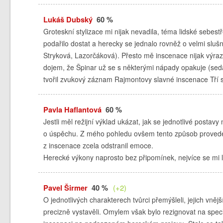
Lukáš Dubský
60 %
Groteskní stylizace mi nijak nevadila, téma lidské sebes
podařilo dostat a herecky se jednalo rovněž o velmi slušno
Stryková, Lazorčáková). Přesto mě inscenace nijak výra
dojem, že Špinar už se s některými nápady opakuje (seda
tvořil zvukový záznam Rajmontovy slavné inscenace Tří s
Pavla Haflantová
60 %
Jestli měl režijní výklad ukázat, jak se jednotlivé postavy
o úspěchu. Z mého pohledu ovšem tento způsob proveden
z inscenace zcela odstranil emoce.
Herecké výkony naprosto bez připomínek, nejvíce se mi lí
Pavel Širmer
40 %
(+2)
O jednotlivých charakterech tvůrci přemýšleli, jejich vněj
precizně vystavěli. Omylem však bylo rezignovat na spec