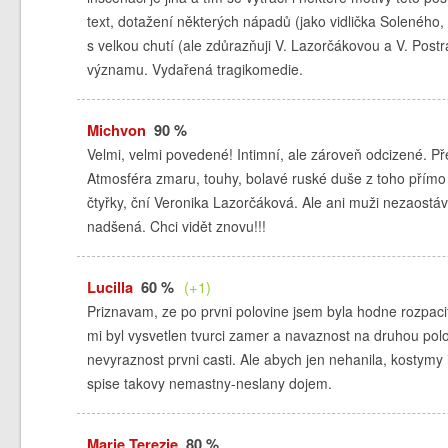
text, dotažení některých nápadů (jako vidlička Soleného,
s velkou chutí (ale zdůrazňuji V. Lazorčákovou a V. Post
významu. Vydařená tragikomedie.
Michvon
90 %
Velmi, velmi povedené! Intimní, ale zároveň odcizené. 
Atmosféra zmaru, touhy, bolavé ruské duše z toho přímo 
čtyřky, ční Veronika Lazorčáková. Ale ani muži nezaostáv
nadšená. Chci vidět znovu!!!
Lucilla
60 %
(+1)
Priznavam, ze po prvni polovine jsem byla hodne rozpacit
mi byl vysvetlen tvurci zamer a navaznost na druhou pol
nevyraznost prvni casti. Ale abych jen nehanila, kostym
spise takovy nemastny-neslany dojem.
Marie Terezie
80 %