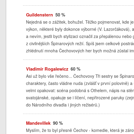
Guildenstern
50 %
Nejedná se o zážitek, bohužel. Těžko pojmenovat, kde 
výkon, některé byly dokonce výborné (V. Lazorčáková), a
a nevím, jestli bych stylizaci označil za přepálenou nebo
z civilnějších Špinarových režií. Spíš jsem celkově post
zhlédnutí mnoha Čechovových her bych možná zůstal imunn
Vladimír Rogalewicz
60 %
Asi už bylo vše řečeno... Čechovovy Tři sestry se Špinaro
charaktery, často vládne nuda (zvlášť v první polovině)
velmi opakovat: scéna podobná s Othelem, nápis na stě
svatojánské, opakuje se i líčení, nepřirozené paruky (ze
do Národního divadla i jiných režisérů.)
Mandevillek
90 %
Myslím, že to byl přesně Čechov - komedie, která je zár