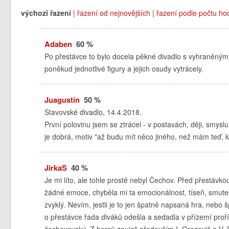
výchozí řazení
|
řazení od nejnovějších
|
řazení podle počtu ho
Adaben
60 %
Po přestávce to bylo docela pěkné divadlo s vyhraněnými
poněkud jednotlivé figury a jejich osudy vytrácely.
Juagustin
50 %
Stavovské divadlo, 14.4.2018.
První polovinu jsem se ztrácel - v postavách, ději, smysl
je dobrá, motiv "až budu mít něco jiného, než mám teď, ko
JirkaS
40 %
Je mi líto, ale tohle prostě nebyl Čechov. Před přestávko
žádné emoce, chyběla mi ta emocionálnost, tíseň, smute
zvyklý. Nevím, jestli je to jen špatně napsaná hra, nebo 
o přestávce řada diváků odešla a sedadla v přízemí proříd