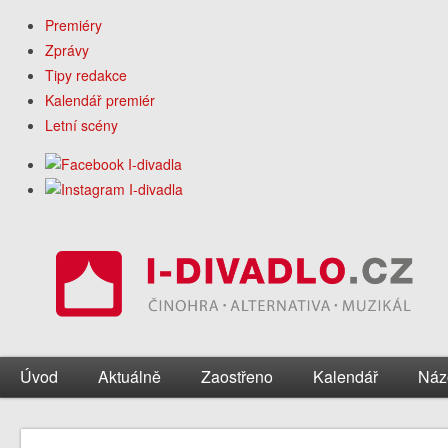
Premiéry
Zprávy
Tipy redakce
Kalendář premiér
Letní scény
Úvod
Aktuálně
Zaostřeno
Kalendář
Náz