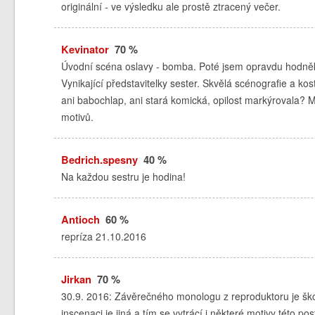
originální - ve výsledku ale prostě ztracený večer.
Kevinator
70 %
Úvodní scéna oslavy - bomba. Poté jsem opravdu hodněkrá
Vynikající představitelky sester. Skvělá scénografie a ko
ani babochlap, ani stará komická, opilost markýrovala? 
motivů.
Bedrich.spesny
40 %
Na každou sestru je hodina!
Antioch
60 %
repríza 21.10.2016
Jirkan
70 %
30.9. 2016: Závěrečného monologu z reproduktoru je škod
inscenaci je jiná a tím se vytrácí i některé motivy této 