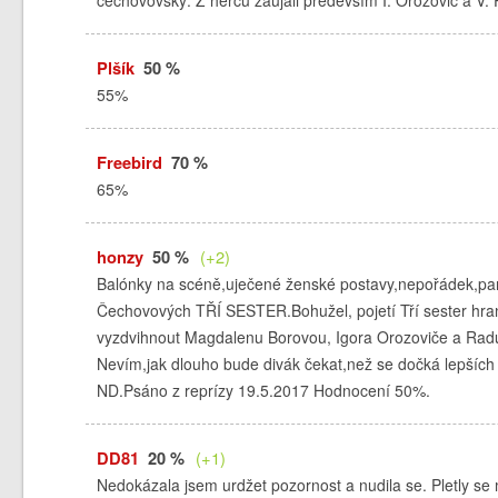
čechovovský. Z herců zaujali především I. Orozovič a V. 
Plšík
50 %
55%
Freebird
70 %
65%
honzy
50 %
(+2)
Balónky na scéně,uječené ženské postavy,nepořádek,paru
Čechovových TŘÍ SESTER.Bohužel, pojetí Tří sester hran
vyzdvihnout Magdalenu Borovou, Igora Orozoviče a Rad
Nevím,jak dlouho bude divák čekat,než se dočká lepších
ND.Psáno z reprízy 19.5.2017 Hodnocení 50%.
DD81
20 %
(+1)
Nedokázala jsem urdžet pozornost a nudila se. Pletly se 