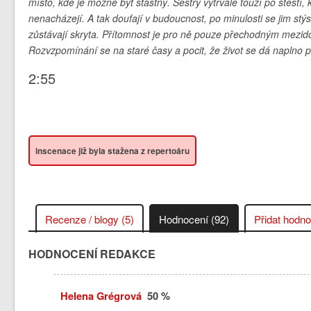
místo, kde je možné být šťastný. Sestry vytrvale touží po štěstí,
nenacházejí. A tak doufají v budoucnost, po minulosti se jim stý
zůstávají skryta. Přítomnost je pro ně pouze přechodným mezi
Rozvzpomínání se na staré časy a pocit, že život se dá naplno p
2:55
inscenace již byla stažena z repertoáru
Recenze / blogy (5)
Hodnocení (92)
Přidat hodn
HODNOCENÍ REDAKCE
Helena Grégrová
50 %