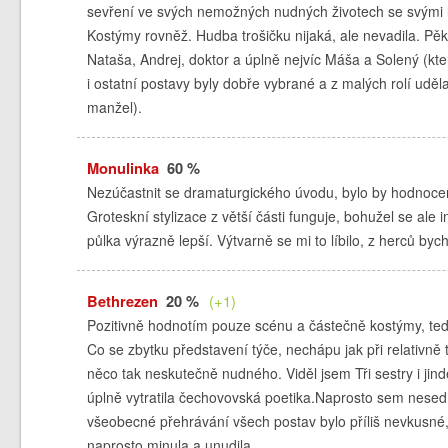
sevření ve svých nemožných nudných životech se svými l
Kostýmy rovněž. Hudba trošičku nijaká, ale nevadila. Pě
Nataša, Andrej, doktor a úplně nejvíc Máša a Solený (kte
i ostatní postavy byly dobře vybrané a z malých rolí 
manžel).
Monulinka
60 %
Nezúčastnit se dramaturgického úvodu, bylo by hodnocení
Groteskní stylizace z větší části funguje, bohužel se ale
půlka výrazně lepší. Výtvarně se mi to líbilo, z herců by
Bethrezen
20 %
(+1)
Pozitivně hodnotím pouze scénu a částečně kostýmy, te
Co se zbytku představení týče, nechápu jak při relativně 
něco tak neskutečně nudného. Viděl jsem Tři sestry i jinde
úplně vytratila čechovovská poetika.Naprosto sem nesedí s
všeobecné přehrávání všech postav bylo příliš nevkusné
naprosto minula a unudila.