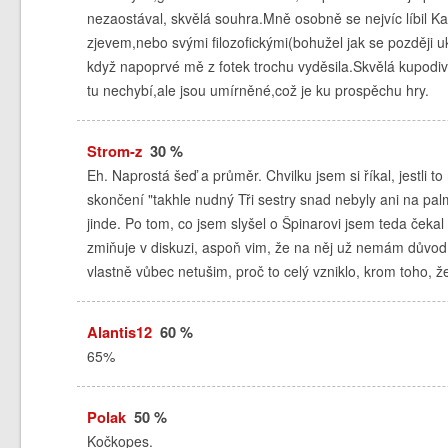
nezaostával, skvělá souhra.Mně osobně se nejvíc líbil Ka
zjevem,nebo svými filozofickými(bohužel jak se později u
když napoprvé mě z fotek trochu vyděsila.Skvělá kupodi
tu nechybí,ale jsou umírněné,což je ku prospěchu hry.
Strom-z
30 %
Eh. Naprostá šeď a průměr. Chvilku jsem si říkal, jestli t
skončení "takhle nudný Tři sestry snad nebyly ani na pa
jinde. Po tom, co jsem slyšel o Špinarovi jsem teda čekal 
zmiňuje v diskuzi, aspoň vim, že na něj už nemám důvod c
vlastně vůbec netušim, proč to celý vzniklo, krom toho, že
Alantis12
60 %
65%
Polak
50 %
Kočkopes.